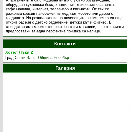
Апартаментите са с модерна визия с уютно обзавеждане,
оборудван кухненски бокс, хладилник, микровълнова печка,
кафе машина, интернет, телевизор и климатик. От тях се
разкрива красив панорамен изглед към морето или двора с
градината. На разположение на почиващите в комплекса са още:
открит басейн с детско отделение, детски кът и фитнес. В
съседство има множество ресторанти и магазини, с което всички
предпоставки за една перфектна почивка са налице.
Контакти
Хотел Лъки 2
Град
Свети Влас
,
Община Несебър
Галерия