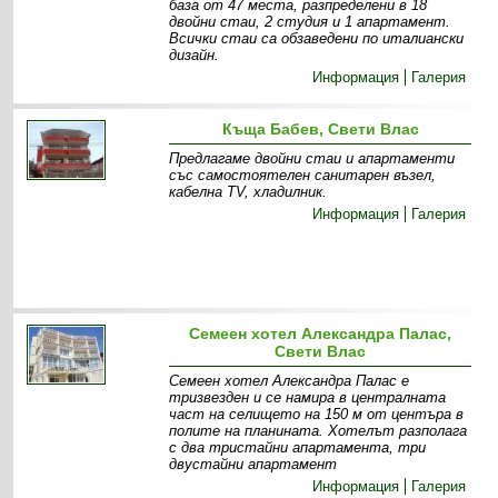
база от 47 места, разпределени в 18
двойни стаи, 2 студия и 1 апартамент.
Всички стаи са обзаведени по италиански
дизайн.
Информация
Галерия
Къща Бабев, Свети Влас
Предлагаме двойни стаи и апартаменти
със самостоятелен санитарен възел,
кабелна TV, хладилник.
Информация
Галерия
Семеен хотел Александра Палас,
Свети Влас
Семеен хотел Александра Палас е
тризвезден и се намира в централната
част на селището на 150 м от центъра в
полите на планината. Хотелът разполага
с два тристайни апартамента, три
двустайни апартамент
Информация
Галерия