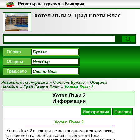
Регистър на туризма в България
Хотел Лъки 2, Град Свети Влас
Област
Община
Град/село
Регистър на туризма
»
Област Бургас
»
Община
Несебър
»
Град Свети Влас
»
Хотел Лъки 2
Хотел Лъки 2
Информация
Информация
Галерия
Хотел Лъки 2
Хотел Лъки 2 е нов тризвезден апартаментен комплекс,
разположен на плажната алея в град Свети Влас.