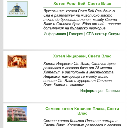
Хотел Роял Бей, Свети Влас
Луксозният хотел Роял Бей Резиденс &
Спа е разположен на живописно място
точно до бреговата линия, между Свети
Влас и Слънчев бряг. Едно от най - новите
допълнения на българско черморие
Информация
Галерия
СПА център Опиум
Хотел Инцараки, Свети Влас
Хотел Инцараки Св. Влас, Слънчев Бряг
разполага с леглова база от 28 места.
Хотелът е разположен в местността
Инцараки, намираща се между вилно
селище Св. Влас и курортът Слънчев
Бряг. Китна и живопис
Информация
Галерия
Семеен хотел Ковачев Плаза, Свети
Влас
Семеен хотел Ковачев Плаза се намира в
Свети Влас. Хотелът разполага с леглова