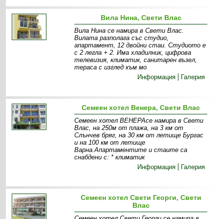
Вила Нина, Свети Влас
Вила Нина се намира в Свети Влас.
Вилата разполага със студио,
апартамент, 12 двойни стаи. Студиото е
с 2 легла + 2. Има хладилник, цифрова
телевизия, климатик, санитарен възел,
тераса с изглед към мо
Информация
Галерия
Семеен хотел Венера, Свети Влас
Семеен хотел ВЕНЕРАсе намира в Свети
Влас, на 250м от плажа, на 3 км от
Слънчев бряг, на 30 км от летище Бургас
и на 100 км от летище
Варна.Апартаментите и стаите са
снабдени с: * климатик
Информация
Галерия
Семеен хотел Свети Георги, Свети
Влас
Семеен хотел Свети Георги се намира в