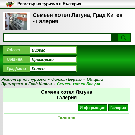
Регистър на туризма в България
Семеен хотел Лагуна, Град Китен
- Галерия
Област
Община
Град/село
Регистър на туризма
»
Област Бургас
»
Община
Приморско
»
Град Китен
»
Семеен хотел Лагуна
Семеен хотел Лагуна
Галерия
Информация
Галерия
Галерия