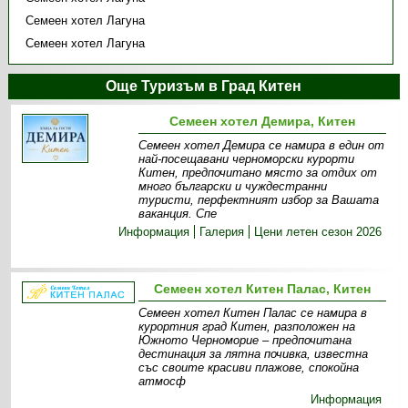
Семеен хотел Лагуна
Семеен хотел Лагуна
Още Туризъм в Град Китен
Семеен хотел Демира, Китен
Семеен хотел Демира се намира в един от
най-посещавани черноморски курорти
Китен, предпочитано място за отдих от
много български и чуждестранни
туристи, перфектният избор за Вашата
ваканция. Спе
Информация
Галерия
Цени летен сезон 2026
Семеен хотел Китен Палас, Китен
Семеен хотел Китен Палас се намира в
курортния град Китен, разположен на
Южното Черноморие – предпочитана
дестинация за лятна почивка, известна
със своите красиви плажове, спокойна
атмосф
Информация