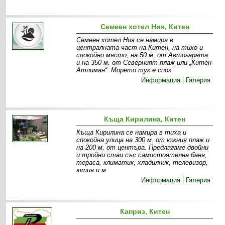
Семеен хотел Ния, Китен
Семеен хотел Ния се намира в
централната част на Китен, на тихо и
спокойно място, на 50 м. от Автогарата
и на 350 м. от Северният плаж или „Китен
Атлиман“. Морето тук е спок
Информация
Галерия
Къща Кирилина, Китен
Къща Кирилина се намира в тиха и
спокойна улица на 300 м. от южния плаж и
на 200 м. от центъра. Предлагаме двойни
и тройни стаи със самостоятелна баня,
тераса, климатик, хладилник, телевизор,
ютия и м
Информация
Галерия
Каприз, Китен