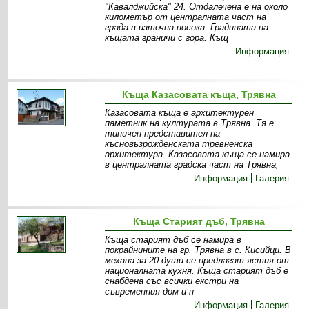
"Кавалджийска" 24. Отдалечена е на около
километър от централната част на
града в източна посока. Градината на
къщата граничи с гора. Къщ
Информация
Къща Казасовата къща, Трявна
Казасовата къща е архитектурен
паметник на културата в Трявна. Тя е
типичен представител на
късновъзрожденската тревненска
архитектура. Казасовата къща се намира
в централната градска част на Трявна,
Информация
Галерия
Къща Старият дъб, Трявна
Къща старият дъб се намира в
покрайнините на гр. Трявна в с. Кисийци. В
механа за 20 души се предлагат ястия от
националната кухня. Къща старият дъб е
снабдена със всички екстри на
съвременния дом и п
Информация
Галерия