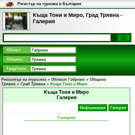
Регистър на туризма в България
Къща Тони и Миро, Град Трявна -
Галерия
Област
Община
Град/село
Регистър на туризма
»
Област Габрово
»
Община
Трявна
»
Град Трявна
»
Къща Тони и Миро
Къща Тони и Миро
Галерия
Информация
Галерия
Галерия