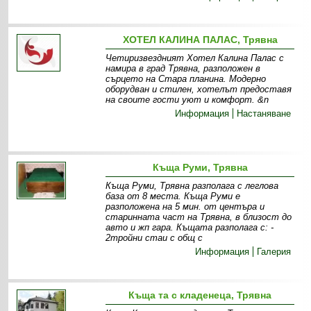
ХОТЕЛ КАЛИНА ПАЛАС, Трявна
Четиризвездният Хотел Калина Палас с
намира в град Трявна, разположен в
сърцето на Стара планина. Модерно
оборудван и стилен, хотелът предоставя
на своите гости уют и комфорт. &n
Информация
Настаняване
Къща Руми, Трявна
Къща Руми, Трявна разполага с леглова
база от 8 места. Къща Руми е
разположена на 5 мин. от центъра и
старинната част на Трявна, в близост до
авто и жп гара. Къщата разполага с: -
2тройни стаи с общ с
Информация
Галерия
Къща та с кладенеца, Трявна