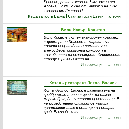
Кранево, разположено на 3 км. южно от
Албена, 12 км. южно от Балчик и на 7 км.
северно от Златни П
Къща за гости Варна
Стаи за гости Цвети
Галерия
Вили Искър, Кранево
Вили Искър е уютен вканционен комплекс
в центъра на Кранево и очарова със
своята непринудена и романтична
атмосфера, осигурява комфорт и
спокойствие на почиващите. Курортното
селище е разположено на
Информация
Галерия
Хотел - ресторант Лотос, Балчик
Хотел Лотос, Балчик е разположена на
крайбрежната алея в града, на самия
морски бряг, до яхтеното пристанище. В
непосредствена близост се намира
централния плаж и центъра на стария
град. Близо до хоте
Информация
Галерия