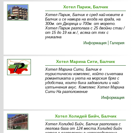
Хотел Париж, Балчик
Хотел Париж, Балчик е сред най-новите в
Балчик и се намира на входа на града, на
300м. от Двореца и 700м. от морето.
Хотел Париж разполага с 25 двойни стаи /
от 15 до 19 кв.м./, всяка от тях с
уникална
Информация
Галерия
Хотел Марина Сити, Балчик
Хотел Марина Сити, Балчик е
туристически комплекс, който съчетава
романтиката и уюта на морския бряг с
удобства, които биха задоволили и най-
изтънчения вкус. Комплекс Хотел Марина
Сити На разположение
Информация
Хотел Холидей Бийч, Балчик
Хотел Холидей Бийч, Балчик разполага с
леглова база от 124 места.Холидей Бийч
хотел е разположен в непосредствена