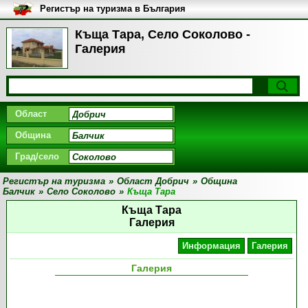
Регистър на туризма в България
Къща Тара, Село Соколово -
Галерия
Област
Община
Град/село
Регистър на туризма
»
Област Добрич
»
Община
Балчик
»
Село Соколово
»
Къща Тара
Къща Тара
Галерия
Информация
Галерия
Галерия