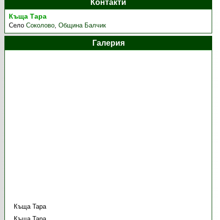
Контакти
Къща Тара
Село
Соколово
,
Община Балчик
Галерия
Къща Тара
Къща Тара