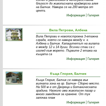
близост до живописната крайморска алея
на Балчик. Намира се на 200 метра от
центъ
Информация
Галерия
Вила Петрови, Албена
Вила Петрови е новопостроена 3-етажна
сграда, която се намира между к. к.
Албена и Балчик. Капацитетът на вилата
е между 12 и 14 души. Всички стаи са с
изглед към морето. Първите 2 етажа на
къщата са
Информация
Галерия
Къща Глория, Балчик
Къща Глория, Балчик се намира във
вилната зона на гр. Балчик- Сборно място.
На 500 м е от Двореца и Ботаническата
градина. Наоколо има живописен пазар и
много заведения за хранене. От тук
започва плаж
Информация
Галерия