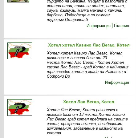
сърцето на Балкана. Къщата разполага с
четири стаи, салон за отдих, сателит,
сауна, джакузи, малка механа с камина,
барбекю. Подходяща е за семеен
туризъм.Отправна б
Информация
Галерия
Хотел хотел Казино Лас Вегас, Котел
Хотел хотел Казино Лас Вегас, Котел
разполага с леглова база от 23
места.Хотел Лас Вегас - Котел Хотел
казино Лас Вегас - град Котел е най-новия
три звезден хотел в града на Раковски и
Софрони Вр
Информация
Хотел Лас Вегас, Котел
Хотел Лас Вегас, Котел разполага с
леглова база от 13 места.Хотел казино
Лас Вегас град котел предлага на своите
гости, прекрасна почивка, незабравими
изживявания, забавление в казиното на
хотела