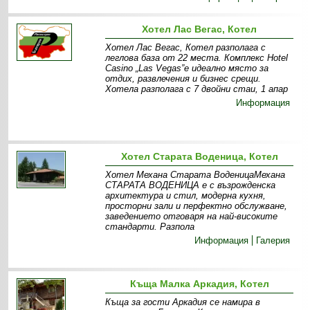
Хотел Лас Вегас, Котел
Хотел Лас Вегас, Котел разполага с
леглова база от 22 места. Комплекс Hotel
Casino „Las Vegas”е идеално място за
отдих, развлечения и бизнес срещи.
Хотела разполага с 7 двойни стаи, 1 апар
Информация
Хотел Старата Воденица, Котел
Хотел Механа Старата ВоденицаМехана
СТАРАТА ВОДЕНИЦА е с възрожденска
архитектура и стил, модерна кухня,
просторни зали и перфектно обслужване,
заведението отговаря на най-високите
стандарти. Разпола
Информация
Галерия
Къща Малка Аркадия, Котел
Къща за гости Аркадия се намира в