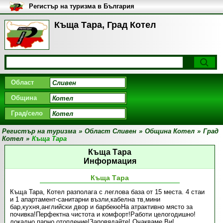
Регистър на туризма в България
Къща Тара, Град Котел
Област
Община
Град/село
Регистър на туризма
»
Област Сливен
»
Община Котел
»
Град
Котел
»
Къща Тара
Къща Тара
Информация
Къща Тара
Къща Тара, Котел разполага с леглова база от 15 места. 4 стаи
и 1 апартамент-санитарни възли,кабелна тв,мини
бар,кухня,английски двор и барбекюНа атрактивно място за
почивка!Перфектна чистота и комфорт!Работи целогодишно!
локално парно отопление!Заповядайте! Очакваме Ви!