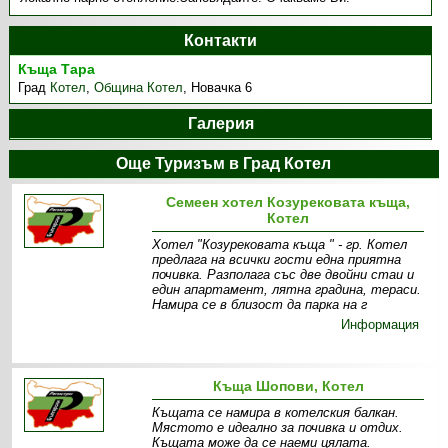
Контакти
Къща Тара
Град
Котел
,
Община Котел
,
Новачка 6
Галерия
Още Туризъм в Град Котел
Семеен хотел Козурековата къща,
Котел
Хотел "Козурековата къща " - гр. Котел
предлага на всички гости една приятна
почивка. Разполага със две двойни стаи и
един апартамент, лятна градина, тераси.
Намира се в близост да парка на г
Информация
Къща Шопови, Котел
Къщата се намира в котелския балкан.
Мястото е идеално за почивка и отдих.
Къщата може да се наеми цялата.