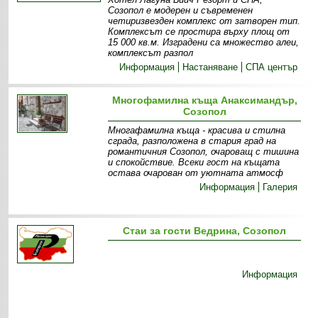
Созопол е модерен и съвременен
четиризвезден комплекс от затворен тип.
Комплексът се простира върху площ от
15 000 кв.м. Изградени са множество алеи,
комплексът разпол
Информация
Настаняване
СПА център
Многофамилна къща Анаксимандър,
Созопол
Многафамилна къща - красива и стилна
сграда, разположена в стария град на
романтичния Созопол, очароващ с тишина
и спокойствие. Всеки гост на къщата
остава очарован от уютната атмосф
Информация
Галерия
Стаи за гости Ведрина, Созопол
Информация