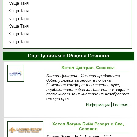
Къща Таня
Къща Таня
Къща Таня
Къща Таня
Къща Таня
Къща Таня
Още Туризъм в Община Созопол
Хотел Централ, Созопол
Хотел Централ - Созопол предоставя
добри условия за отдих и почивка.
Съчетава комфорт и дискретен лукс,
перфектният избор за Вашата ваканция и
възможност за изживяване на незабравими
емоции през
Информация
Галерия
Хотел Лагуна Бийч Резорт и Спа,
Созопол
Хотел Лагуна Бийч Резорт и СПА,