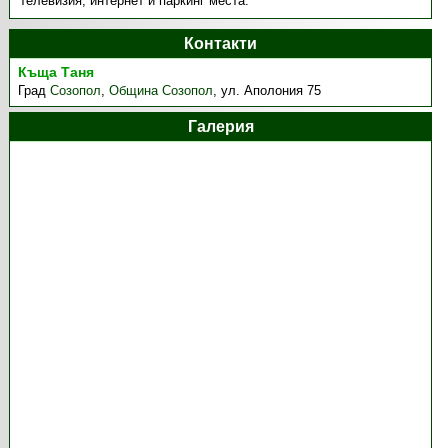
телевизия, интернет и паркинг места.
Контакти
Къща Таня
Град
Созопол
,
Община Созопол
,
ул. Аполония 75
Галерия