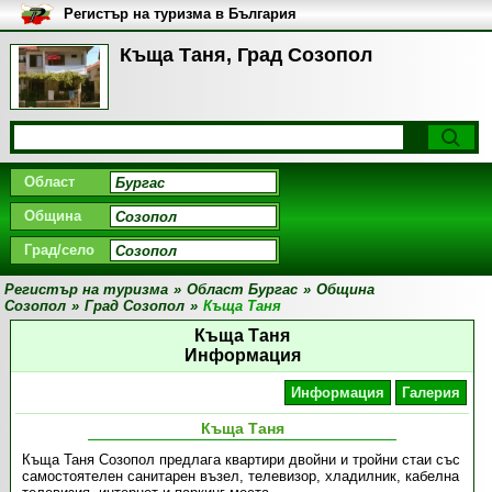
Регистър на туризма в България
Къща Таня, Град Созопол
Област
Община
Град/село
Регистър на туризма
»
Област Бургас
»
Община
Созопол
»
Град Созопол
»
Къща Таня
Къща Таня
Информация
Информация
Галерия
Къща Таня
Къща Таня Созопол предлага квартири двойни и тройни стаи със
самостоятелен санитарен възел, телевизор, хладилник, кабелна