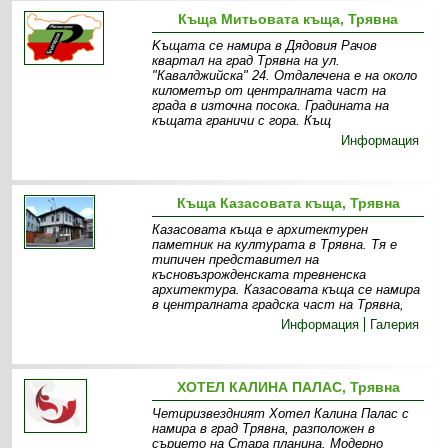
Къща Митьовата къща, Трявна
Kъщата се намира в Дядовия Рачов
квартал на град Трявна на ул.
"Кавалджийска" 24. Отдалечена е на около
километър от централната част на
града в източна посока. Градината на
къщата граничи с гора. Къщ
Информация
Къща Казасовата къща, Трявна
Казасовата къща е архитектурен
паметник на културата в Трявна. Тя е
типичен представител на
късновъзрожденската тревненска
архитектура. Казасовата къща се намира
в централната градска част на Трявна,
Информация
Галерия
ХОТЕЛ КАЛИНА ПАЛАС, Трявна
Четиризвездният Хотел Калина Палас с
намира в град Трявна, разположен в
сърцето на Стара планина. Модерно