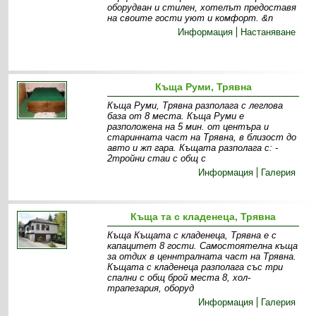
оборудван и стилен, хотелът предоставя
на своите гости уют и комфорт. &n
Информация
Настаняване
Къща Руми, Трявна
Къща Руми, Трявна разполага с леглова
база от 8 места. Къща Руми е
разположена на 5 мин. от центъра и
старинната част на Трявна, в близост до
авто и жп гара. Къщата разполага с: -
2тройни стаи с общ с
Информация
Галерия
Къща та с кладенеца, Трявна
Къща Къщата с кладенеца, Трявна е с
капацитет 8 гости. Самостоятелна къща
за отдих в ценнтралната част на Трявна.
Къщата с кладенеца разполага със три
спални с общ брой места 8, хол-
трапезария, оборуд
Информация
Галерия