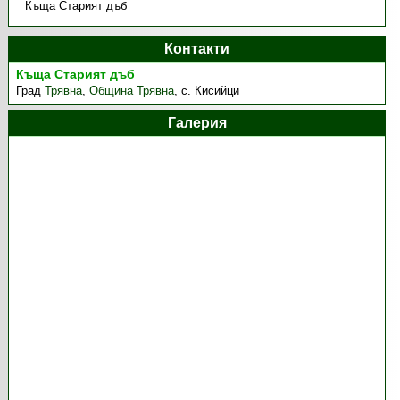
Къща Старият дъб
Контакти
Къща Старият дъб
Град
Трявна
,
Община Трявна
,
с. Кисийци
Галерия