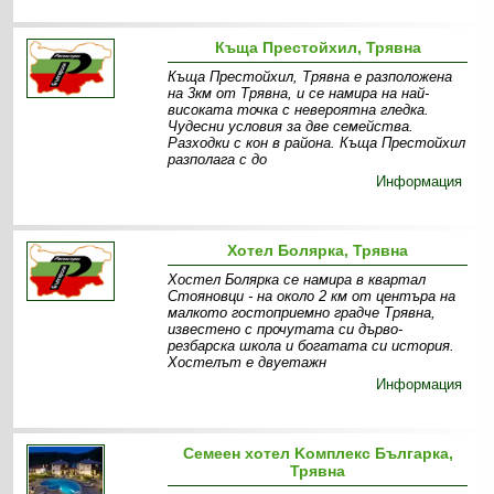
Къща Престойхил, Трявна
Къща Престойхил, Трявна е разположена
на 3км от Трявна, и се намира на най-
високата точка с невероятна гледка.
Чудесни условия за две семейства.
Разходки с кон в района. Къща Престойхил
разполага с до
Информация
Хотел Боляркa, Трявна
Хостел Болярка се намира в квартал
Стояновци - на около 2 км от центъра на
малкото гостоприемно градче Трявна,
известено с прочутата си дърво-
резбарска школа и богатата си история.
Хостелът е двуетажн
Информация
Семеен хотел Kомплекс Българка,
Трявна