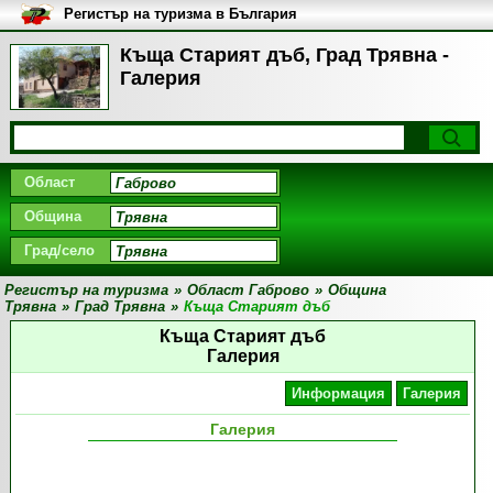
Регистър на туризма в България
Къща Старият дъб, Град Трявна -
Галерия
Област
Община
Град/село
Регистър на туризма
»
Област Габрово
»
Община
Трявна
»
Град Трявна
»
Къща Старият дъб
Къща Старият дъб
Галерия
Информация
Галерия
Галерия