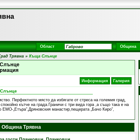
явна
Област
Община
Град Трявна
»
Къща Слънце
 Слънце
рмация
Информация
Галерия
 Слънце
ство. Перфектното място да избягате от стреса на големия град,
спокойно кътче на града.Граничи с три вида гора ,а също така е на
до ЕМО-„Етъра”,Дряновския манастир,пещерата „Бачо Киро”,
 Община Трявна
за гости Плачковци, Плачковци