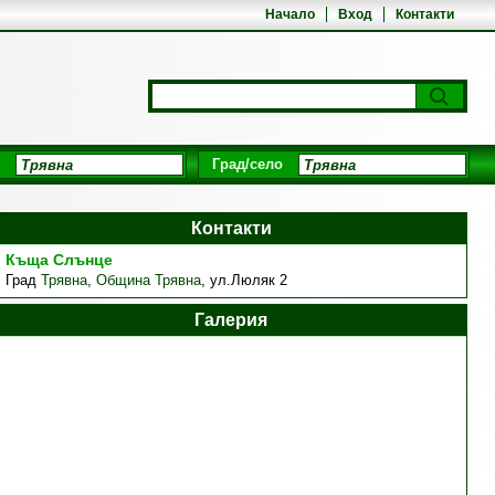
Начало
Вход
Контакти
Град/село
Контакти
Къща Слънце
Град
Трявна
,
Община Трявна
,
ул.Люляк 2
Галерия