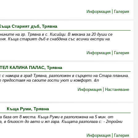
Информация
Галерия
Къща Старият дъб, Трявна
ините на гр. Трявна в с. Кисийци. В механа за 20 души се
ня. Къща старият дъб е снабдена със всички екстри на
Информация
Галерия
ТЕЛ КАЛИНА ПАЛАС, Трявна
с намира в град Трявна, разположен в сърцето на Стара планина.
т предоставя на своите гости уют и комфорт. &n
Информация
Настаняване
Къща Руми, Трявна
а база от 8 места. Къща Руми е разположена на 5 мин. от
 в близост до авто и жп гара. Къщата разполага с: - 2тройни
Информация
Галерия