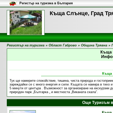
Регистър на туризма в България
Къща Слънце, Град Тр
Регистър на туризма
»
Област Габрово
»
Община Трявна
»
Къща
Инфо
Къща
Тук ще намерите спокойствие, тишина, чиста природа и гостоприем
зареждайки се с много енергия и сили. Къщата се намира в тихо и 
5 минути от центъра . Възможност за организиране на екскурзии 
природен парк „Българка „ и местноста „Виканата скала”.
Още Туризъм в
Къща 