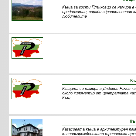
Къща за гости Плачковци се намира в
предпочитан, заради здравословения 
любителите
Къ
Kъщата се намира в Дядовия Рачов ква
около километър от централната част
Къщ
Къ
Казасовата къща е архитектурен пам
късновъзрожденската тревненска арх