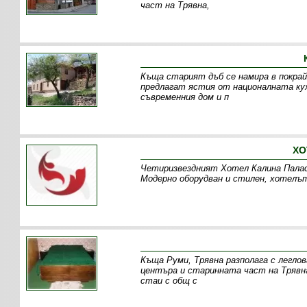
част на Трявна,
Къща старият дъб се намира в покрайн
предлагат ястия от националната кух
съвременния дом и п
ХО
Четиризвездният Хотел Калина Палас 
Модерно оборудван и стилен, хотелъ
Къща Руми, Трявна разполага с леглов
центъра и старинната част на Трявна,
стаи с общ с