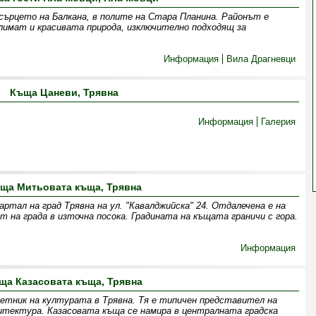
 сърцето на Балкана, в полите на Стара Планина. Районът е
климат и красивата природа, изключително подходящ за
Информация
Вила Драгневци
Къща Цаневи, Трявна
Информация
Галерия
ща Митьовата къща, Трявна
ртал на град Трявна на ул. "Кавалджийска" 24. Отдалечена е на
 на града в източна посока. Градината на къщата граничи с гора.
Информация
ща Казасовата къща, Трявна
етник на културата в Трявна. Тя е типичен представител на
итектура. Казасовата къща се намира в централната градска