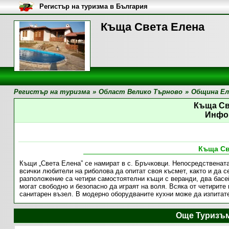
Регистър на туризма в България
Къща Света Елена
Регистър на туризма
»
Област Велико Търново
»
Община Ел
Къща Св
Инфо
Къща Св
Къщи „Света Елена” се намират в с. Бръчковци. Непосредствената
всички любители на риболова да опитат своя късмет, както и да 
разположение са четири самостоятелни къщи с веранди, два басей
могат свободно и безопасно да играят на воля. Всяка от четирите 
санитарен възел. В модерно оборудваните кухни може да изпитат
Още Туризъм