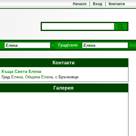
Начало
Вход
Контакти
Град/село
Контакти
Къща Света Елена
Град
Елена
,
Община Елена
,
с.Бръчковци
Галерия