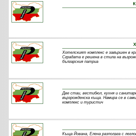
К
Х
Хотелският комплекс е завършен в кра
Сградата е решена в стила на възро
българския патриа
Две стаи, вестибюл, кухня и санита
вързрожденска къща. Намира се в сам
комплекс и туристич
Къща Йована, Елена разполага с легло