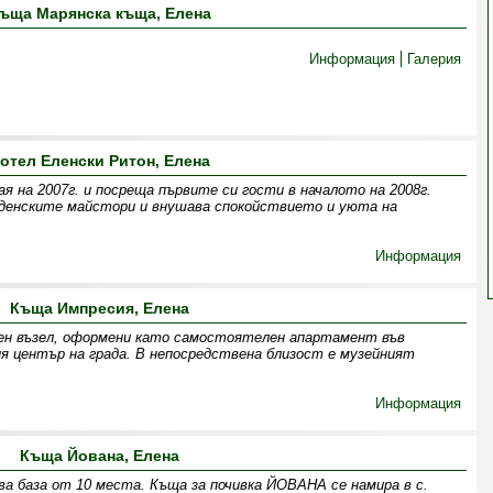
ъща Марянска къща, Елена
Информация
Галерия
отел Еленски Ритон, Елена
я на 2007г. и посреща първите си гости в началото на 2008г.
жденските майстори и внушава спокойствието и уюта на
Информация
Къща Импресия, Елена
рен възел, оформени като самостоятелен апартамент във
ия център на града. В непосредствена близост е музейният
Информация
Къща Йована, Елена
ва база от 10 места. Къща за почивка ЙОВАНА се намира в с.