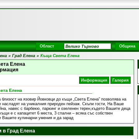
Област
Община
ена
»
Град Елена
»
Къща Света Елена
ета Елена
рмация
Информация
Галерия
ета Елена
 близост на язовир Йовковци до къщи „Света Елена” позволява на
се насладят на уникалния природен пейзаж. Скъпи гости, На Ваше
на, навес с барбекю, паркинг и озеленен терен,където Вашите деца
къщи е с капацитет 6 места, 3 спални – всяка със собствен
е Вашите кулинарни умения и да зарад
 в Град Елена