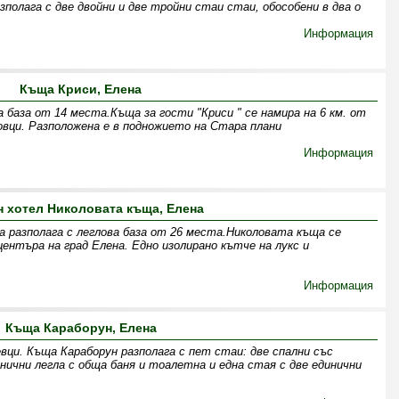
зполага с две двойни и две тройни стаи стаи, обособени в два о
Информация
Къща Криси, Елена
а база от 14 места.Къща за гости "Криси " се намира на 6 км. от
ковци. Разположена е в подножието на Стара плани
Информация
 хотел Николовата къща, Елена
 разполага с леглова база от 26 места.Николовата къща се
ентъра на град Елена. Едно изолирано кътче на лукс и
Информация
Къща Караборун, Елена
вци. Къща Караборун разполага с пет стаи: две спални със
инични легла с обща баня и тоалетна и една стая с две единични