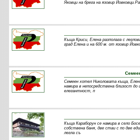
Яковци на брега на язовир Йовковци.Ра
Къща Криси, Елена разполага с леглов
град Елена и на 600 м. от язовир Йов
Семеен
Семеен хотел Николовата къща, Елена
намира в непосредствена близост до ц
елегантност, п
Къща Караборун се намира в село Босе
собствена баня, две стаи с по две ед
легла съ