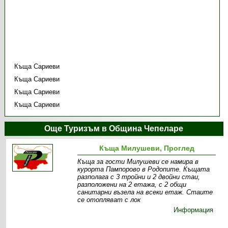
Къща Сариеви
Къща Сариеви
Къща Сариеви
Къща Сариеви
Още Туризъм в Община Чепеларе
Къща Милушеви, Проглед
Къща за гости Милушеви се намира в
курорта Пампорово в Родопите. Къщата
разполага с 3 тройни и 2 двойни стаи,
разположени на 2 етажа, с 2 общи
санитарни възела на всеки етаж. Стаите
се отопляват с лок
Информация