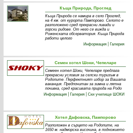
Къща Природа, Проглед
Къща Природа се намира в село Проглед,
на 4 км. от курорта Пампорово. Селото е
разположено сред прекрасни ливади и
горски ридове. От него се вижда и
Роженската обсерватория. Къща Природа
работи целого
Информация
Галерия
Семен хотел Шоки, Чепеларе
Семеен хотел Шоки, Чепеларе предлага
прекрасни условия за селски туризъм в
Родопите. Перфектният избор за Вашата
ваканция. Предпочитан за зимна и лятна
почивка, сред красивата природа на Родо
Информация
Галерия
Ски училище ШОКИ
Хотел Дафовска, Пампорово
Разположен в сърцето на Родопите, на
1650 м. надморска височина, в подножието