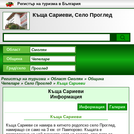
Регистър на туризма в България
Къща Сариеви, Село Проглед
Област
Община
Град/село
Регистър на туризма
»
Област Смолян
»
Община
Чепеларе
»
Село Проглед
»
Къща Сариеви
Къща Сариеви
Информация
Информация
Галерия
Къща Сариеви
Къща Сариеви се намира в китното родопско село Проглед,
намиращо се само на 3 км. от Пампорово. Къщата е