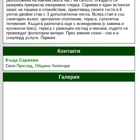
разположена на най-високата част на селото, откъдето се
разкрива прекрасна панорамна гледка. Сариеви е един истински
оазис на тишина и спокойствие, приютяващ своите гости в 6
уютни двойни стаи с 3 допълнителни легла. Всяка стая е със
санитарен възел, централно отопление, тераса, сателитна
телевизия. Къщата разполага още с всекидневна (с камина и
кухненски бокс), тераса с разкошен изглед и механа, където се
провеждат фолклорни вечери. През зимния сезон - ски и и
сноуборд услуги. Паркинг.
Контакти
Къща Сариеви
Село
Проглед
,
Община Чепеларе
Галерия