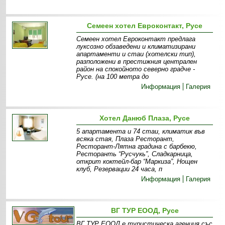
Семеен хотел Eвроконтакт, Русе
Семеен хотел Евроконтакт предлага
луксозно обзаведени и климатизирани
апартаменти и стаи (хотелски тип),
разположени в престижния централен
район на спокойното северно градче -
Русе. (на 100 метра до
Информация
Галерия
Хотел Данюб Плаза, Русе
5 апартамента и 74 стаи, климатик във
всяка стая, Плаза Ресторант,
Ресторант-Лятна градина с барбекю,
Ресторанть “Русчукь”, Сладкарница,
открит коктейл-бар “Маркиза”, Нощен
клуб, Рeзервации 24 часа, п
Информация
Галерия
ВГ ТУР ЕООД, Русе
ВГ ТУР ЕООД е туристическа агенция със