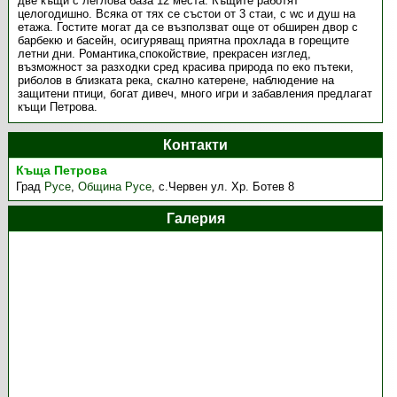
две къщи с леглова база 12 места. Къщите работят
целогодишно. Всяка от тях се състои от 3 стаи, с wc и душ на
етажа. Гостите могат да се възползват още от обширен двор с
барбекю и басейн, осигуряващ приятна прохлада в горещите
летни дни. Романтика,спокойствие, прекрасен изглед,
възможност за разходки сред красива природа по еко пътеки,
риболов в близката река, скално катерене, наблюдение на
защитени птици, богат дивеч, много игри и забавления предлагат
къщи Петрова.
Контакти
Къща Петрова
Град
Русе
,
Община Русе
,
с.Червен ул. Хр. Ботев 8
Галерия