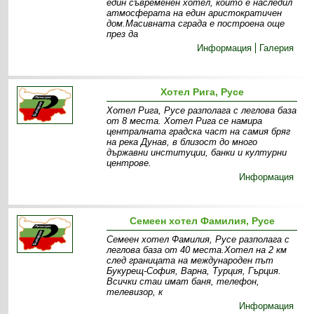
един съвременен хотел, който е наследил
атмосферата на един аристократичен
дом.Масивната сграда е построена още
през да
Информация
Галерия
Хотел Рига, Русе
Хотел Рига, Русе разполага с леглова база
от 8 места. Хотел Рига се намира
централната градска част на самия бряг
на река Дунав, в близост до много
държавни институции, банки и културни
центрове.
Информация
Семеен хотел Фамилия, Русе
Семеен хотел Фамилия, Русе разполага с
леглова база от 40 места.Хотел на 2 км
след границата на международен път
Букурещ-София, Варна, Турция, Гърция.
Всички стаи имат баня, телефон,
телевизор, к
Информация