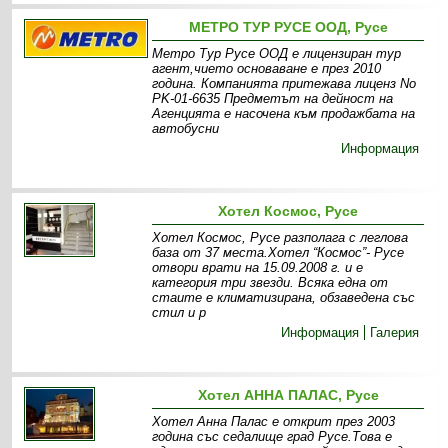
МЕТРО ТУР РУСЕ ООД, Русе
Метро Тур Русе ООД е лицензиран тур
агент,чието основаване е през 2010
година. Компанията притежава лиценз No
PK-01-6635 Предметът на дейност на
Агенцията е насочена към продажбата на
автобусни
Информация
Хотел Космос, Русе
Хотел Космос, Русе разполага с леглова
база от 37 места.Хотел “Космос”- Русе
отвори врати на 15.09.2008 г. и е
категория три звезди. Всяка една от
стаите е климатизирана, обзаведена със
стил и р
Информация
Галерия
Хотел АННА ПАЛАС, Русе
Хотел Анна Палас е открит през 2003
година със седалище град Русе.Това е