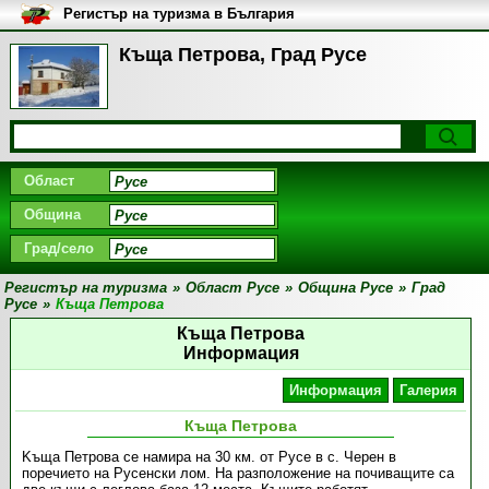
Регистър на туризма в България
Къща Петрова, Град Русе
Област
Община
Град/село
Регистър на туризма
»
Област Русе
»
Община Русе
»
Град
Русе
»
Къща Петрова
Къща Петрова
Информация
Информация
Галерия
Къща Петрова
Kъща Петрова се намира на 30 км. от Русе в с. Черен в
поречието на Русенски лом. На разположение на почиващите са