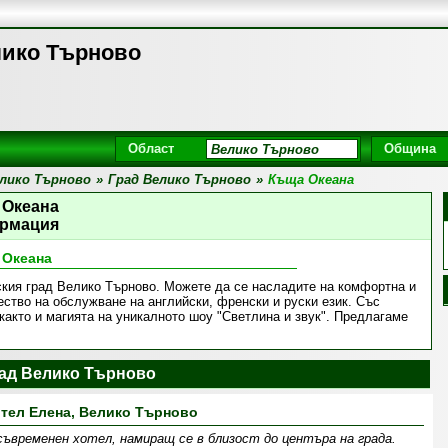
лико Търново
Област
Община
лико Търново
»
Град Велико Търново
»
Къща Океана
 Океана
рмация
 Океана
ския град Велико Търново. Можете да се насладите на комфортна и
ество на обслужване на английски, френски и руски език. Със
както и магията на уникалното шоу "Светлина и звук". Предлагаме
рад Велико Търново
тел Елена, Велико Търново
съвременен хотел, намиращ се в близост до центъра на града.