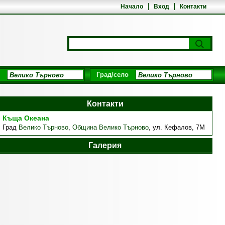
Начало
Вход
Контакти
Град/село
Контакти
Къща Океана
Град
Велико Търново
,
Община Велико Търново
,
ул. Кефалов, 7М
Галерия