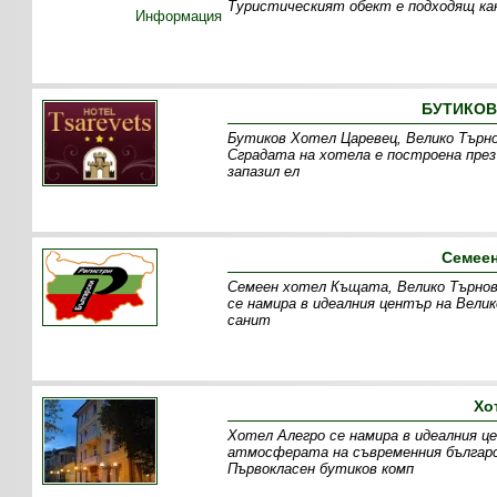
Туристическият обект е подходящ как
Информация
БУТИКОВ
Бутиков Хотел Царевец, Велико Търно
Сградата на хотела е построена през
запазил ел
Семеен
Семеен хотел Къщата, Велико Търнов
се намира в идеалния център на Вели
санит
Хо
Хотел Алегро се намира в идеалния ц
атмосферата на съвременния българск
Първокласен бутиков комп