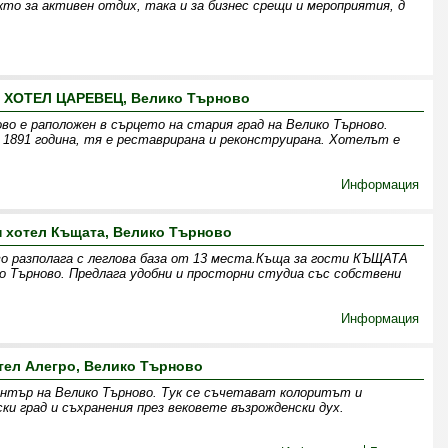
то за активен отдих, така и за бизнес срещи и мероприятия, д
 ХОТЕЛ ЦАРЕВЕЦ, Велико Търново
во е раположен в сърцето на стария град на Велико Търново.
 1891 година, тя е реставрирана и реконструирана. Хотелът е
Информация
 хотел Къщата, Велико Търново
о разполага с леглова база от 13 места.Къща за гости КЪЩАТА
ко Търново. Предлага удобни и просторни студиа със собствени
Информация
тел Алегро, Велико Търново
ентър на Велико Търново. Тук се съчетават колоритът и
и град и съхранения през вековете възрожденски дух.