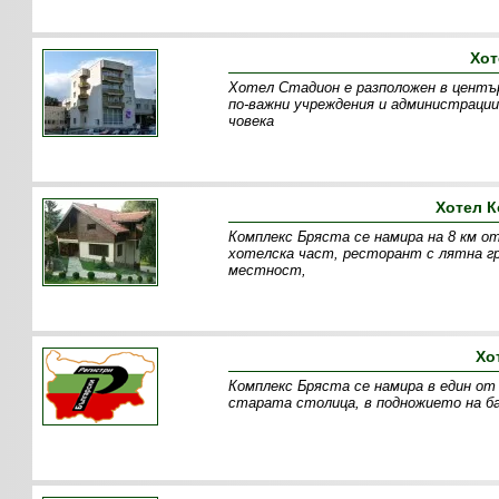
Хот
Хотел Стадион е разположен в център
по-важни учреждения и администрации
човека
Хотел К
Комплекс Бряста се намира на 8 км о
хотелска част, ресторант с лятна гр
местност,
Хо
Комплекс Бряста се намира в един от 
старата столица, в подножието на ба