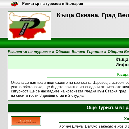
Регистър на туризма в България
Къща Океана, Град Ве
Регистър на туризма
»
Област Велико Търново
»
Община Ве
Къща
Инфо
Къща
Океана се намира в подножието на крепостта Царевец в историче
уютна обстановка, ще бъдете приятно изненадани от високото кач
сигурност ще се насладите на красивата гледка към Стария град, 
на своите гости 3 двойни стаи и 2 студиа.
Още Туризъм в Г
Хо
Хотел Елена, Велико Търново е нов и 