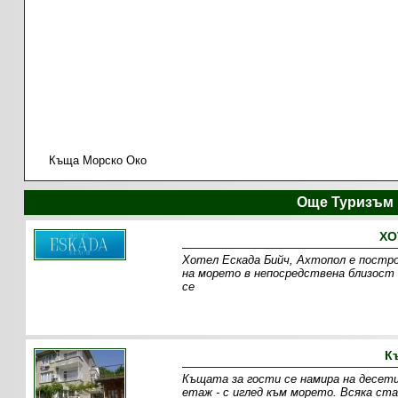
Къща Морско Око
Още Туризъм 
ХО
Хотел Ескада Бийч, Ахтопол е построе
на морето в непосредствена близост 
се
К
Къщата за гости се намира на десети
етаж - с иглед към морето. Всяка ста