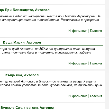
ща При Близнаците, Ахтопол
почивка в едно от най-красиви места по Южното Черноморие. На
о ви гарантира тишина и спокойствие. Разполагаме с прекрасна
Информация
Галерия
Къща Мария, Ахтопол
търа на град Ахтопол, на 300 м от централния плаж. Къщата
ъс самостоятелна баня и тоалетна, минихладилник, кабелна
Информация
Галерия
Къща Яна, Ахтопол
ентър на град Ахтопол, в близост до плажната ивица. Къщата
едлага всички удобства за една хубава почивка, на приемливи цени.
Информация
Галерия
Бунгало Слънчев ден, Ахтопол