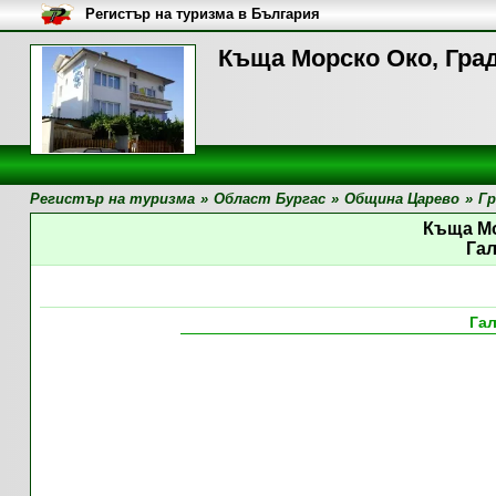
Регистър на туризма в България
Къща Морско Око, Град
Регистър на туризма
»
Област Бургас
»
Община Царево
»
Гр
Къща М
Га
Га