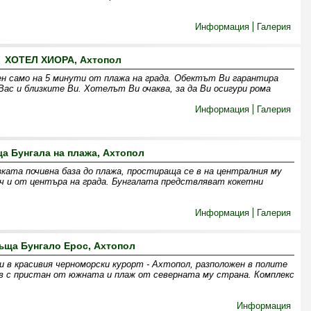
Информация
Галерия
ХОТЕЛ ХИОРА, Ахтопол
ен само на 5 минути от плажа на града. Обектът Ви гарантира
 Вас и близките Ви. Хотелът Ви очаква, за да Ви осигури рома
Информация
Галерия
а Бунгала на плажа, Ахтопол
зката почивна база до плажа, простираща се в на централния му
ч и от центъра на града. Бунгалата предствляват кокетни
Информация
Галерия
ъща Бунгало Ерос, Ахтопол
 в красивия черноморски курорт - Ахтопол, разположен в полите
ов с пристан от южната и плаж от северната му страна. Комплекс
Информация