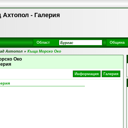
 Ахтопол - Галерия
Област
Община
ад Ахтопол
»
Къща Морско Око
орско Око
лерия
Информация
Галерия
лерия