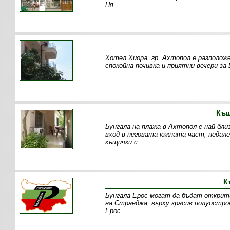
Ня
Хотел Хиора, гр. Ахтопол е разполож
спокойна почивка и приятни вечери за
Къщ
Бунгала на плажа в Ахтопол е най-бли
вход в неговата южната част, недале
къщички с
К
Бунгала Ерос могат да бъдат открити
на Странджа, върху красив полуостр
Ерос