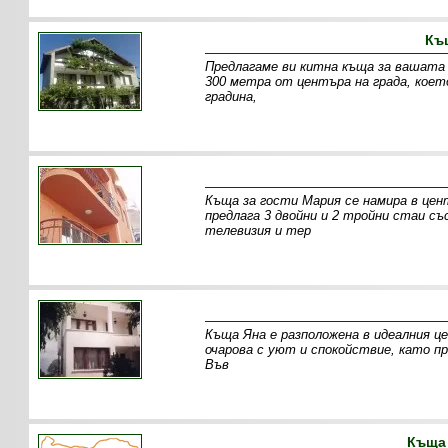
Къ
Предлагаме ви китна къща за вашата 
300 метра от центъра на града, коет
градина,
Къща за гости Мария се намира в цен
предлага 3 двойни и 2 тройни стаи с
телевизия и тер
Къща Яна е разположена в идеалния ц
очарова с уют и спокойствие, като пр
Във
Къща 