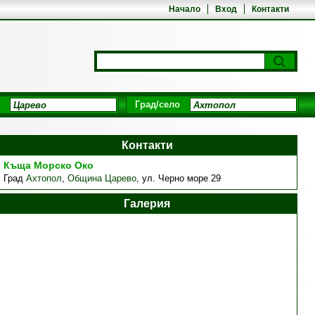
Начало
Вход
Контакти
Град/село
Контакти
Къща Морско Око
Град
Ахтопол
,
Община Царево
,
ул. Черно море 29
Галерия