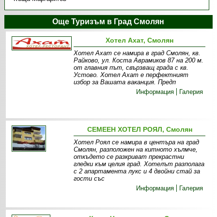
Още Туризъм в Град Смолян
Хотел Ахат, Смолян
Хотел Ахат се намира в град Смолян, кв.
Райково, ул. Коста Аврамиков 87 на 200 м.
от главния път, свързващ града с кв.
Устово. Хотел Ахат е перфектният
избор за Вашата ваканция. Предп
Информация
Галерия
СЕМЕЕН ХОТЕЛ РОЯЛ, Смолян
Хотел Роял се намира в центъра на град
Смолян, разположен на китното хълмче,
откъдето се разкриват прекрастни
гледки към целия град. Хотелът разполага
с 2 апартамента лукс и 4 двойни стай за
гости със
Информация
Галерия