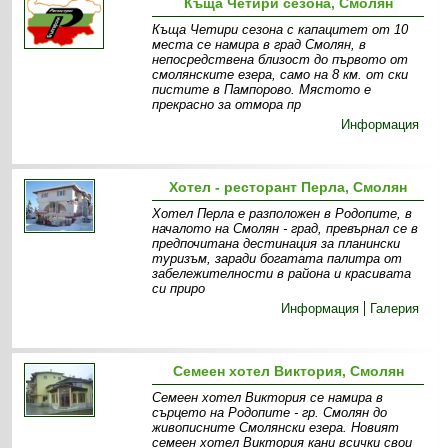
Къща Четири сезона, Смолян
Къща Четири сезона с капацитет от 10
места се намира в град Смолян, в
непосредствена близост до първото от
смолянските езера, само на 8 км. от ски
пистите в Пампорово. Мястото е
прекрасно за отмора пр
Информация
Хотел - ресторант Перла, Смолян
Хотел Перла е разположен в Родопите, в
началото на Смолян - град, превърнал се в
предпочитана дестинация за планински
туризъм, заради богатата палитра от
забележителности в района и красивата
си приро
Информация
Галерия
Семеен хотел Виктория, Смолян
Семеен хотел Виктория се намира в
сърцето на Родопите - гр. Смолян до
живописните Смолянски езера. Новият
семеен хотел Виктория кани всички свои