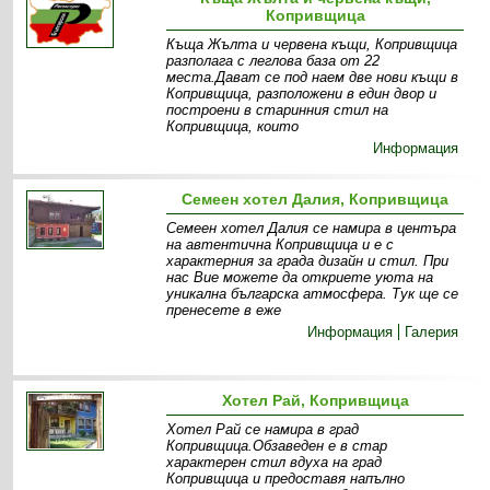
Копривщица
Къща Жълта и червена къщи, Копривщица
разполага с леглова база от 22
места.Дават се под наем две нови къщи в
Копривщица, разположени в един двор и
построени в старинния стил на
Копривщица, които
Информация
Семеен хотел Далия, Копривщица
Семеен хотел Далия се намира в центъра
на автентична Копривщица и е с
характерния за града дизайн и стил. При
нас Вие можете да откриете уюта на
уникална българска атмосфера. Тук ще се
пренесете в еже
Информация
Галерия
Хотел Рай, Копривщица
Хотел Рай се намира в град
Копривщица.Обзаведен е в стар
характерен стил вдуха на град
Копривщица и предоставя напълно