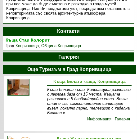
при нас може да бъде съчетано с разходка в града-музей
Копривщица. Ние Ви предлагаме уют, посредством потапянето в
неповторимата със своята архитектурна атмосфера
Копривщица.
Контакти
Къща Стаи Колорит
Град
Копривщица
,
Община Копривщица
Галерия
Още Туризъм в Град Копривщица
Къща Бялата къща, Копривщица
Къща Бялата къща, Копривщица разполага
с леглова база от 15 места. Къщата
разполага с 5 двойни/тройни стаи. Всяка
стая е със самостоятелен санитарен
възел, локално парно, телевизор с кабелна.
Бялата к
Информация
Галерия
Къща Жълта и червена къщи,