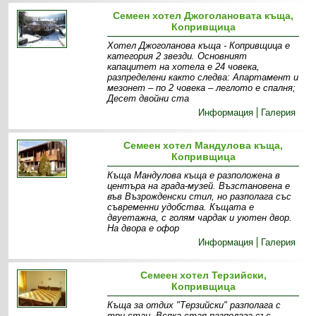
Семеен хотел Джоголановата къща,
Копривщица
Хотел Джоголанова къща - Копривщица е
категория 2 звезди. Основният
капацитет на хотела е 24 човека,
разпределени както следва: Апартамент и
мезонет – по 2 човека – леглото е спалня;
Десет двойни ста
Информация
Галерия
Семеен хотел Мандулова къща,
Копривщица
Къща Мандулова къща е разположена в
центъра на града-музей. Възстановена е
във Възрожденски стил, но разполага със
съвременни удобства. Къщата е
двуетажна, с голям чардак и уютен двор.
На двора е офор
Информация
Галерия
Семеен хотел Терзийски,
Копривщица
Къща за отдих "Терзийски" разполага с
три стаи. Всяка стая разполага със