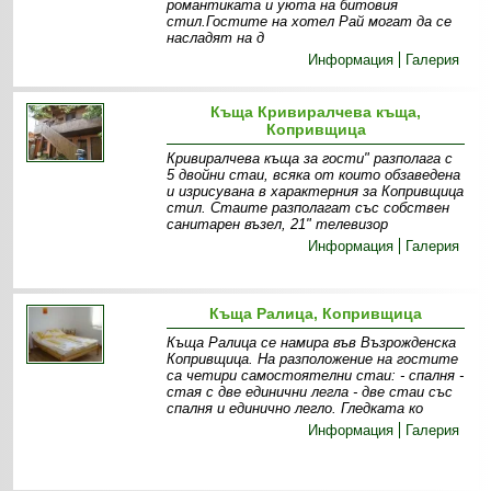
романтиката и уюта на битовия
стил.Гостите на хотел Рай могат да се
насладят на д
Информация
Галерия
Къща Кривиралчева къща,
Копривщица
Кривиралчева къща за гости" разполага с
5 двойни стаи, всяка от които обзаведена
и изрисувана в характерния за Копривщица
стил. Стаите разполагат със собствен
санитарен възел, 21" телевизор
Информация
Галерия
Къща Ралица, Копривщица
Къща Ралица се намира във Възрожденска
Копривщица. На разположение на гостите
са четири самостоятелни стаи: - спалня -
стая с две единични легла - две стаи със
спалня и единично легло. Гледката ко
Информация
Галерия