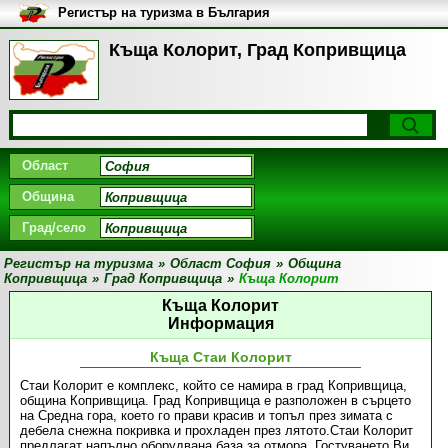
Регистър на туризма в България
Къща Колорит, Град Копривщица
Област
Община
Град/село
Регистър на туризма
»
Област София
»
Община
Копривщица
»
Град Копривщица
»
Къща Колорит
Къща Колорит
Информация
Къща Стаи Колорит
Стаи Колорит е комплекс, който се намира в град Копривщица,
община Копривщица. Град Копривщица е разположен в сърцето
на Средна гора, което го прави красив и топъл през зимата с
дебела снежна покривка и прохладен през лятото.Стаи Колорит
предлагат напълно оборудвана база за отмора. Гостуването Ви