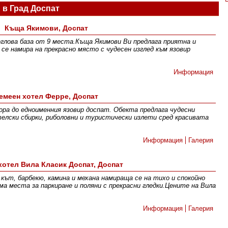
 в Град Доспат
Къща Якимови, Доспат
еглова база от 9 места.Къща Якимови Ви предлага приятна и
се намира на прекрасно място с чудесен изглед към язовир
Информация
емеен хотел Ферpе, Доспат
ора до едноименния язовир доспат. Обекта предлага чудесни
елски сбирки, риболовни и туристически излети сред красивата
Информация
Галерия
хотел Вила Класик Доспат, Доспат
кът, барбекю, камина и механа намираща се на тихо и спокойно
а места за паркиране и поляни с прекрасни гледки.Цените на Вила
Информация
Галерия