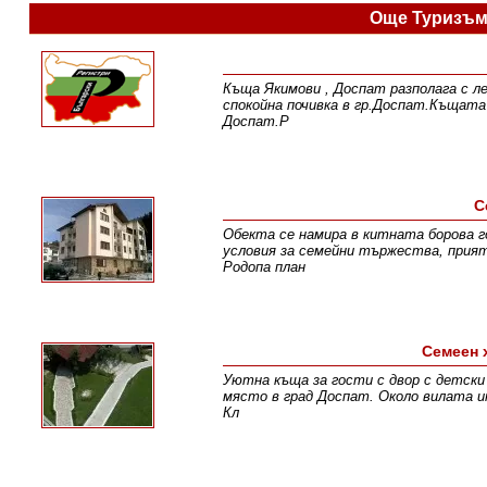
Още Туризъм
Къща Якимови , Доспат разполага с л
спокойна почивка в гр.Доспат.Къщата 
Доспат.Р
С
Обекта се намира в китната борова г
условия за семейни тържества, прият
Родопа план
Семеен 
Уютна къща за гости с двор с детски 
място в град Доспат. Около вилата им
Кл