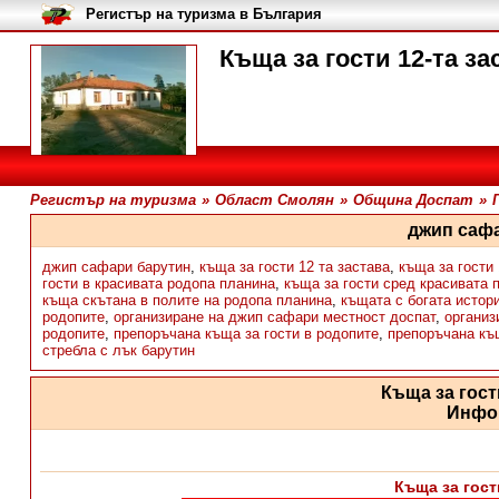
Регистър на туризма в България
Къща за гости 12-та за
Регистър на туризма
»
Област Смолян
»
Община Доспат
»
джип саф
джип сафари барутин
,
къща за гости 12 та застава
,
къща за гости 
гости в красивата родопа планина
,
къща за гости сред красивата 
къща скътана в полите на родопа планина
,
къщата с богата истор
родопите
,
организиране на джип сафари местност доспат
,
организ
родопите
,
препоръчана къща за гости в родопите
,
препоръчана къщ
стребла с лък барутин
Къща за гост
Инфо
Къща за гост