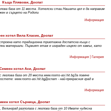
Къща Плявови, Доспат
глова база от 11 места. Хотелски стаи.Нашата цел е да направим
жен в сърцето на Родопи
Информация
ен хотел Вила Класик, Доспат
 строена като традиционна триетажна доспатска къща с
ни материали. Първият етаж е изграден изцяло от камък, като
Информация
Галерия
Семеен хотел Аси, Доспат
 леглова база от 20 места.www.rooms-asi.hit.bgЗа повече
остете: www.rooms-asi.hit.bgДоспат - най-прекрасния град в
Информация
меен хотел Сърница, Доспат
 Велинград разполага с леглова база от 10 Имате чудесна