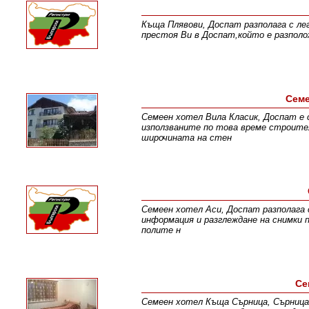
Къща Плявови, Доспат разполага с ле
престоя Ви в Доспат,който е разполо
Семе
Семеен хотел Вила Класик, Доспат е
използваните по това време строител
широчината на стен
Семеен хотел Аси, Доспат разполага с
информация и разглеждане на снимки п
полите н
Се
Семеен хотел Къща Сърница, Сърница,