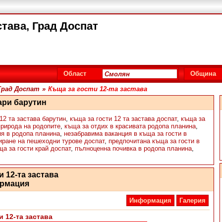
става, Град Доспат
Област
Община
Град Доспат
»
Къща за гости 12-та застава
ари барутин
12 та застава барутин
,
къща за гости 12 та застава доспат
,
къща за
природа на родопите
,
къща за отдих в красивата родопа планина
,
ия в родопа планина
,
незабравима ваканция в къща за гости в
иране на пешеходни турове доспат
,
предпочитана къща за гости в
а за гости край доспат
,
пълноценна почивка в родопа планина
,
и 12-та застава
рмация
Информация
Галерия
и 12-та застава