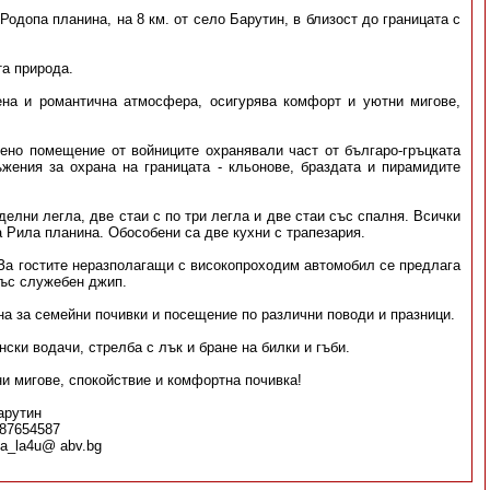
Родопа планина, на 8 км. от село Барутин, в близост до границата с
та природа.
на и романтична атмосфера, осигурява комфорт и уютни мигове,
мено помещение от войниците охранявали част от българо-гръцката
ъжения за охрана на границата - кльонове, браздата и пирамидите
делни легла, две стаи с по три легла и две стаи със спалня. Всички
 Рила планина. Обособени са две кухни с трапезария.
 За гостите неразполагащи с високопроходим автомобил се предлага
със служебен джип.
а за семейни почивки и посещение по различни поводи и празници.
ски водачи, стрелба с лък и бране на билки и гъби.
ни мигове, спокойствие и комфортна почивка!
арутин
887654587
va_la4u@ abv.bg