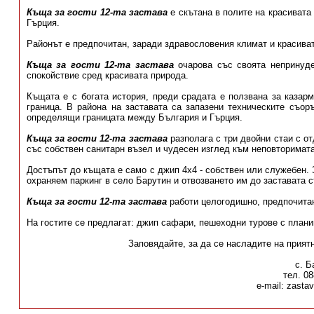
Къща за гости 12-та застава
е скътана в полите на красивата 
Гърция.
Районът е предпочитан, заради здравословения климат и красива
Къща за гости 12-та застава
очарова със своята непринуде
спокойствие сред красивата природа.
Къщата е с богата история, преди срадата е ползвана за казар
граница. В района на заставата са запазени техническите съор
определящи границата между България и Гърция.
Къща за гости 12-та застава
разполага с три двойни стаи с от
със собствен санитарн възел и чудесен изглед към неповторимата
Достъпът до къщата е само с джип 4x4 - собствен или служебен.
охраняем паркинг в село Барутин и отвозването им до заставата 
Къща за гости 12-та застава
работи целогодишно, предпочитан
На гостите се предлагат: джип сафари, пешеходни турове с планин
Заповядайте, за да се насладите на прият
с. Б
тел. 0
е-mail: zasta