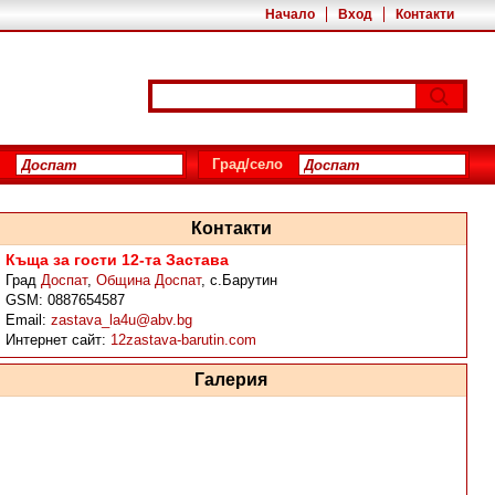
Начало
Вход
Контакти
Град/село
Контакти
Къща за гости 12-та Застава
Град
Доспат
,
Община Доспат
,
с.Барутин
GSM:
0887654587
Email:
zastava_la4u@abv.bg
Интернет сайт:
12zastava-barutin.com
Галерия