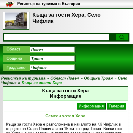
Регистър на туризма в България
Къща за гости Хера, Село
Чифлик
Област
Община
Град/село
Регистър на туризма
»
Област Ловеч
»
Община Троян
»
Село
Чифлик
»
Къща за гости Хера
Къща за гости Хера
Информация
Информация
Галерия
Семеен хотел Хера
Къща за гости Хера е разположена в началото на КК Чифлик в
сърцето на Стара Планина и на 15 км. от град Троян. Всеки гост