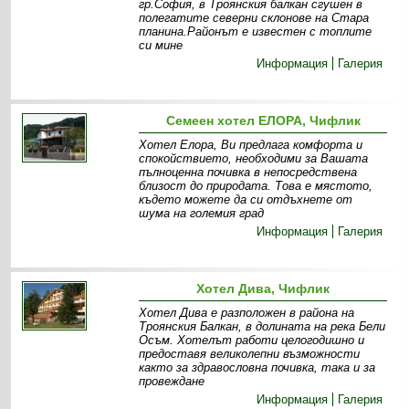
гр.София, в Троянския балкан сгушен в
полегатите северни склонове на Стара
планина.Районът е известен с топлите
си мине
Информация
Галерия
Семеен хотел ЕЛОРА, Чифлик
Хотел Елора, Ви предлага комфорта и
спокойствието, необходими за Вашата
пълноценна почивка в непосредствена
близост до природата. Това е мястото,
където можете да си отдъхнете от
шума на големия град
Информация
Галерия
Хотел Дива, Чифлик
Хотел Дива е разположен в района на
Троянския Балкан, в долината на река Бели
Осъм. Хотелът работи целогодишно и
предоставя великолепни възможности
както за здравословна почивка, така и за
провеждане
Информация
Галерия