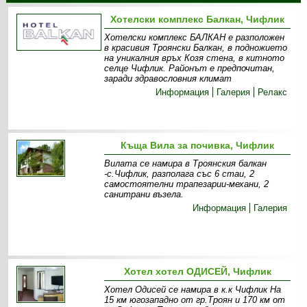
Хотелски комплекс Балкан, Чифлик
Хотелски комплекс БАЛКАН е разположен
в красивия Троянски Балкан, в подножието
на уникалния връх Козя стена, в китното
селце Чифлик. Районът е предпочитан,
заради здравословния климат
Информация
Галерия
Релакс
Къща Вила за почивка, Чифлик
Вилата се намира в Троянския балкан
-с.Чифлик, разполага със 6 стаи, 2
самостоятелни трапезарии-механи, 2
санитрани възела.
Информация
Галерия
Хотел хотел ОДИСЕЙ, Чифлик
Хотел Одисей се намира в к.к Чифлик На
15 км югозападно от гр.Троян и 170 км от