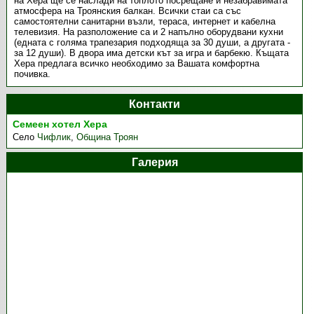
на Хера ще се наслади на топлото посрещане и незабравимата
атмосфера на Троянския балкан. Всички стаи са със
самостоятелни санитарни възли, тераса, интернет и кабелна
телевизия. На разположение са и 2 напълно оборудвани кухни
(едната с голяма трапезария подходяща за 30 души, а другата -
за 12 души). В двора има детски кът за игра и барбекю. Къщата
Хера предлага всичко необходимо за Вашата комфортна
почивка.
Контакти
Семеен хотел Хера
Село
Чифлик
,
Община Троян
Галерия