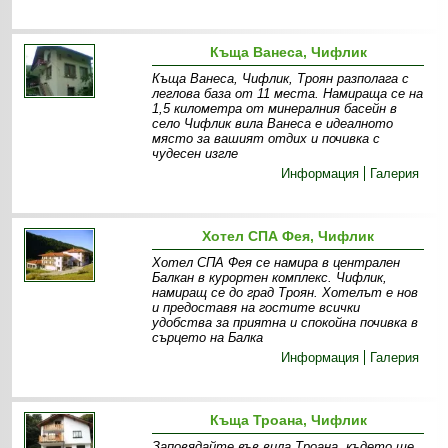
Къща Ванеса, Чифлик
Къща Ванеса, Чифлик, Троян разполага с
леглова база от 11 места. Намираща се на
1,5 километра от минералния басейн в
село Чифлик вила Ванеса е идеалното
място за вашият отдих и почивка с
чудесен изгле
Информация
Галерия
Хотел СПА Фея, Чифлик
Хотел СПА Фея се намира в централен
Балкан в курортен комплекс. Чифлик,
намиращ се до град Троян. Хотелът e нов
и предоставя на гостите всички
удобства за приятна и спокойна почивка в
сърцето на Балка
Информация
Галерия
Къща Троана, Чифлик
Заповядайте във вила Троана, където ще