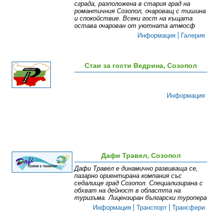
сграда, разположена в стария град на
романтичния Созопол, очароващ с тишина
и спокойствие. Всеки гост на къщата
остава очарован от уютната атмосф
Информация
Галерия
Стаи за гости Ведрина, Созопол
Информация
Дафи Травел, Созопол
Дафи Травел е динамично развиваща се,
пазарно ориентирана компания със
седалище град Созопол. Специализирана с
обхват на дейност в областта на
туризъма. Лицензиран български туропера
Информация
Транспорт
Трансфери