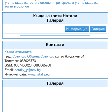
уютна къща за гости в созопол
,
препоръчана уютна къща за
гости в созопол
Къща за гости Натали
Галерия
Информация
Галерия
Контакти
Къща стомните
Град
Созопол
,
Община Созопол
,
кольо бояджиев 54
Телефон:
055023773
GSM:
0887400028, 0888865708
Email:
natally_y@abv.bg
Интернет сайт:
www.natally.eu
Галерия