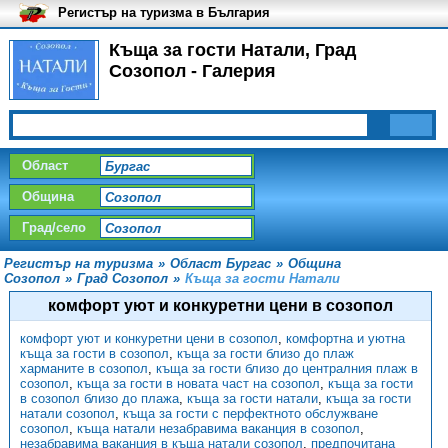
Регистър на туризма в България
Къща за гости Натали, Град
Созопол - Галерия
Област
Община
Град/село
Регистър на туризма
»
Област Бургас
»
Община
Созопол
»
Град Созопол
»
Къща за гости Натали
комфорт уют и конкуретни цени в созопол
комфорт уют и конкуретни цени в созопол
,
комфортна и уютна
къща за гости в созопол
,
къща за гости близо до плаж
харманите в созопол
,
къща за гости близо до централния плаж в
созопол
,
къща за гости в новата част на созопол
,
къща за гости
в созопол близо до плажа
,
къща за гости натали
,
къща за гости
натали созопол
,
къща за гости с перфектното обслужване
созопол
,
къща натали незабравима ваканция в созопол
,
незабравима ваканция в къща натали созопол
,
предпочитана