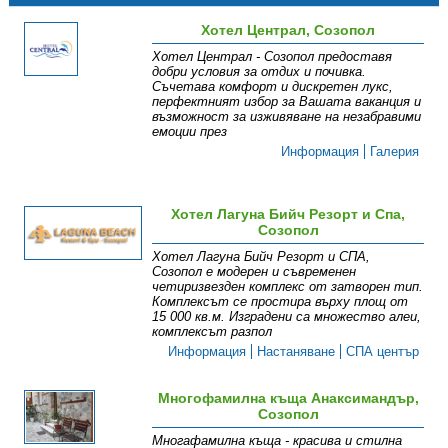
Хотел Централ, Созопол
Хотел Централ - Созопол предоставя
добри условия за отдих и почивка.
Съчетава комфорт и дискретен лукс,
перфектният избор за Вашата ваканция и
възможност за изживяване на незабравими
емоции през
Информация
Галерия
Хотел Лагуна Бийч Резорт и Спа,
Созопол
Хотел Лагуна Бийч Резорт и СПА,
Созопол е модерен и съвременен
четиризвезден комплекс от затворен тип.
Комплексът се простира върху площ от
15 000 кв.м. Изградени са множество алеи,
комплексът разпол
Информация
Настаняване
СПА център
Многофамилна къща Анаксимандър,
Созопол
Многафамилна къща - красива и стилна