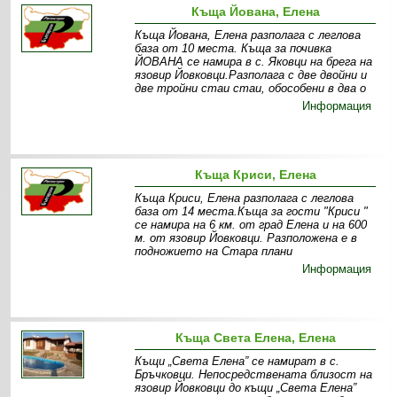
Къща Йована, Елена
Къща Йована, Елена разполага с леглова
база от 10 места. Къща за почивка
ЙОВАНА се намира в с. Яковци на брега на
язовир Йовковци.Разполага с две двойни и
две тройни стаи стаи, обособени в два о
Информация
Къща Криси, Елена
Къща Криси, Елена разполага с леглова
база от 14 места.Къща за гости "Криси "
се намира на 6 км. от град Елена и на 600
м. от язовир Йовковци. Разположена е в
подножието на Стара плани
Информация
Къща Света Елена, Елена
Къщи „Света Елена” се намират в с.
Бръчковци. Непосредствената близост на
язовир Йовковци до къщи „Света Елена”