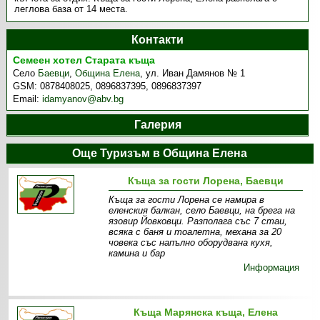
леглова база от 14 места.
Контакти
Семеен хотел Старата къща
Село
Баевци
,
Община Елена
,
ул. Иван Дамянов № 1
GSM:
0878408025, 0896837395, 0896837397
Email:
idamyanov@abv.bg
Галерия
Още Туризъм в Община Елена
Къща за гости Лорена, Баевци
Къща за гости Лорена се намира в
еленския балкан, село Баевци, на брега на
язовир Йовковци. Разполага със 7 стаи,
всяка с баня и тоалетна, механа за 20
човека със напълно оборудвана кухя,
камина и бар
Информация
Къща Марянска къща, Елена