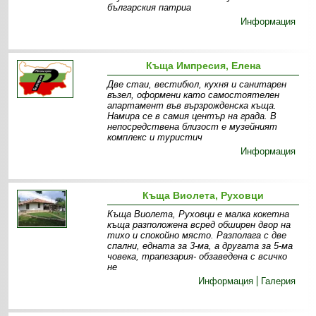
българския патриа
Информация
Къща Импресия, Елена
Две стаи, вестибюл, кухня и санитарен
възел, оформени като самостоятелен
апартамент във вързрожденска къща.
Намира се в самия център на града. В
непосредствена близост е музейният
комплекс и туристич
Информация
Къща Виолета, Руховци
Къща Виолета, Руховци е малка кокетна
къща разположена всред обширен двор на
тихо и спокойно място. Разполага с две
спални, едната за 3-ма, а другата за 5-ма
човека, трапезария- обзаведена с всичко
не
Информация
Галерия