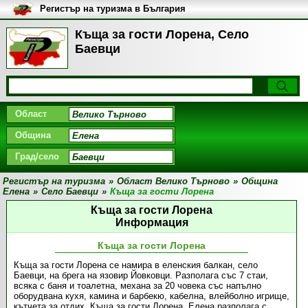
Регистър на туризма в България
Къща за гости Лорена, Село
Баевци
Област
Община
Град/село
Регистър на туризма
»
Област Велико Търново
»
Община
Елена
»
Село Баевци
»
Къща за гости Лорена
Къща за гости Лорена
Информация
Къща за гости Лорена
Къща за гости Лорена се намира в еленския балкан, село
Баевци, на брега на язовир Йовковци. Разполага със 7 стаи,
всяка с баня и тоалетна, механа за 20 човека със напълно
оборудвана кухя, камина и барбекю, кабелна, влейболно игрище,
кътчета за отдих. Къща за гости Лорена, Елена разполага с