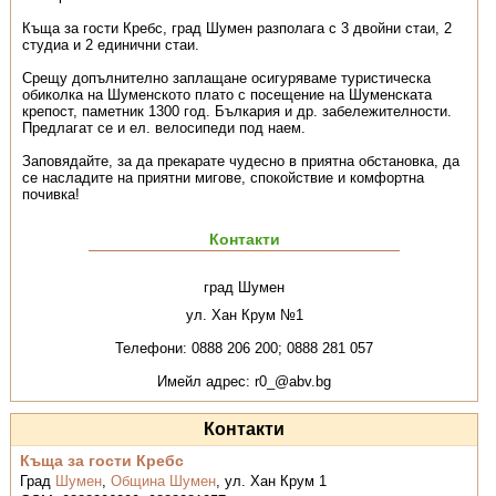
Къща за гости Кребс, град Шумен разполага с 3 двойни стаи, 2
студиа и 2 единични стаи.
Срещу допълнително заплащане осигуряваме туристическа
обиколка на Шуменското плато с посещение на Шуменската
крепост, паметник 1300 год. Бълкария и др. забележителности.
Предлагат се и ел. велосипеди под наем.
Заповядайте, за да прекарате чудесно в приятна обстановка, да
се насладите на приятни мигове, спокойствие и комфортна
почивка!
Контакти
град Шумен
ул. Хан Крум №1
Телефони: 0888 206 200; 0888 281 057
Имейл адрес: r0_@abv.bg
Контакти
Къща за гости Кребс
Град
Шумен
,
Община Шумен
,
ул. Хан Крум 1