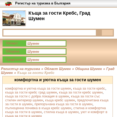
Регистър на туризма в България
Къща за гости Кребс, Град
Шумен
Област
Община
Град/село
Регистър на туризма
»
Област Шумен
»
Община Шумен
»
Град
Шумен
»
Къща за гости Кребс
комфортна и уютна къща за гости шумен
комфортна и уютна къща за гости шумен
,
къща за гости кребс
,
къща за гости кребс град шумен
,
къща за гости кребс шумен
,
къща за гости с добра локация в шумен
,
къща за гости със
стилен интериор шумен
,
къща кребс шумен
,
предпочитана къща
за гости в шумен
,
препоръчана къща за гости в шумен
,
пълноценна почивка в къща кребс шумен
,
стилна и комфортна
къща за гости в шумен
,
стилна къща в шумен
,
уют и комфорт в
къща за гости в шумен