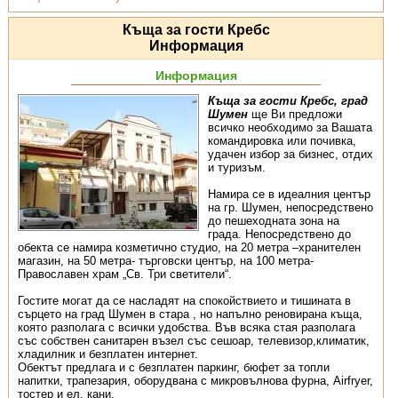
Къща за гости Кребс
Информация
Информация
Къща за гости Кребс, град
Шумен
ще Ви предложи
всичко необходимо за Вашата
командировка или почивка,
удачен избор за бизнес, отдих
и туризъм.
Намира се в идеалния център
на гр. Шумен, непосредствено
до пешеходната зона на
града. Непосредствено до
обекта се намира козметично студио, на 20 метра –хранителен
магазин, на 50 метра- търговски център, на 100 метра-
Православен храм „Св. Три светители“.
Гостите могат да се насладят на спокойствието и тишината в
сърцето на град Шумен в стара , но напълно реновирана къща,
която разполага с всички удобства. Във всяка стая разполага
със собствен санитарен възел със сешоар, телевизор,климатик,
хладилник и безплатен интернет.
Обектът предлага и с безплатен паркинг, бюфет за топли
напитки, трапезария, оборудвана с микровълнова фурна, Airfryer,
тостер и ел. кани.