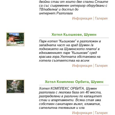
двойни стаи от които две спални.Стаите
са със съвременен интериор оборудвани с
ТВ/кабелна/ и достъп до
интернет.Разполага
Информация
Галерия
Хотел Кьошкове, Шумен
Парк-хотел “Кьошкове” е разположен в
западната част на град Шумен /в
подножието на Шуменското плато/ в
едноименният парк “Кьошкове” сред
красива гора.Уютната обстановка на
хотела съответства на всичк
Информация
Галерия
Хотел Комплекс Орбита, Шумен
Хотел КОМПЛЕКС ОРБИТА, Шумен
разполага с леглова база от 40 места,
разпределени в различни по капацитет
стаи и апартаменти. Всяка стая има
собствен санитарен възел, климатик,
сателитна телевизия и хла
Информация
Галерия