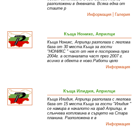
разположени в дневната. Всяка една от
стаите р
Информация
Галерия
Къща Ноникс, Априлци
Къща Ноникс, Априлци разполага с леглова
база от 30 места.Къща за гости
"НОНИКС " част от нея е построена през
2004г. а останалата част през 2007 г.
всичко в обекта е ново.Работи цело
Информация
Къща Илидия, Априлци
Къща Илидия, Априлци разполага с леглова
база от 15 места.Къща за гости "Илидия "
се намира в началото на град Априлци, в
слънчева котловина в сърцето на Стара
планина. Разположена е в
Информация