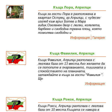
Къща Лора, Априлци
Къща за гости Лора е разположена в
квартал Острец, гр.Априлци, с чудесен
изглед към връх Ботев и Мара
гидик.Озеленен двор с люлки, колелета,
барбекю и свободна тревна площ, която
позволява свободни и
Информация
Галерия
Къща Фамилия, Априлци
Къща Фамилия, Априлци разполага с
леглова база от 13 места.Ако желаете да
се потопите в очарованието, тишината и
спокойствието на планината,
заповядайте в къща за гости "Фамилия ".
Ще
Информация
Къща Рокси, Априлци
Къща Рокси, Априлци разполага с леглова
база от 10 места.Къщата се намира в