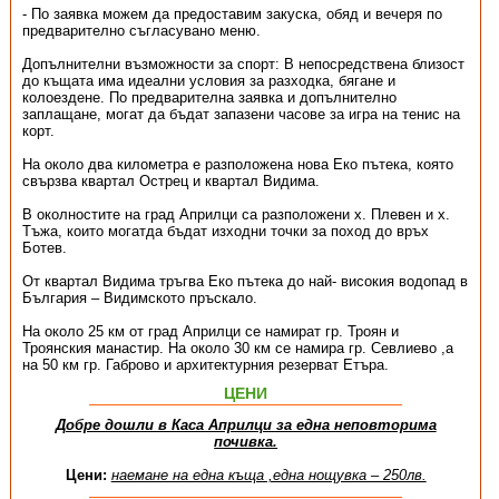
- По заявка можем да предоставим закуска, обяд и вечеря по
предварително съгласувано меню.
Допълнителни възможности за спорт: В непосредствена близост
до къщата има идеални условия за разходка, бягане и
колоездене. По предварителна заявка и допълнително
заплащане, могат да бъдат запазени часове за игра на тенис на
корт.
На около два километра е разположена нова Еко пътека, която
свързва квартал Острец и квартал Видима.
В околностите на град Априлци са разположени х. Плевен и х.
Тъжа, които могатда бъдат изходни точки за поход до връх
Ботев.
От квартал Видима тръгва Еко пътека до най- високия водопад в
България – Видимското пръскало.
На около 25 км от град Априлци се намират гр. Троян и
Троянския манастир. На около 30 км се намира гр. Севлиево ,а
на 50 км гр. Габрово и архитектурния резерват Етъра.
ЦЕНИ
Добре дошли в Каса Априлци за една неповторима
почивка.
Цени:
наемане на една къща ,една нощувка – 250лв.