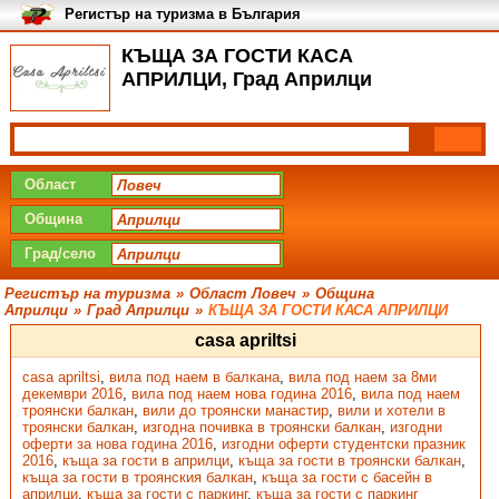
Регистър на туризма в България
КЪЩА ЗА ГОСТИ КАСА
АПРИЛЦИ, Град Априлци
Област
Община
Град/село
Регистър на туризма
»
Област Ловеч
»
Община
Априлци
»
Град Априлци
»
КЪЩА ЗА ГОСТИ КАСА АПРИЛЦИ
casa apriltsi
casa apriltsi
,
вила под наем в балкана
,
вила под наем за 8ми
декември 2016
,
вила под наем нова година 2016
,
вила под наем
троянски балкан
,
вили до троянски манастир
,
вили и хотели в
троянски балкан
,
изгодна почивка в троянски балкан
,
изгодни
оферти за нова година 2016
,
изгодни оферти студентски празник
2016
,
къща за гости в априлци
,
къща за гости в троянски балкан
,
къща за гости в троянския балкан
,
къща за гости с басейн в
априлци
,
къща за гости с паркинг
,
къща за гости с паркинг