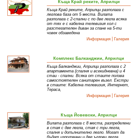
Къща Край реките, Априлци
Къща Край реките, Априлци разполага с
леглова база от 5 места. Вилата
разполага с 2-спални с по две легла всяка
от тях е с кабелна телевизия хол с
разстегателен диван за спане на 5-ти
човек обзаведена
Информация
Галерия
Комплекс Балканджии, Априлци
Къща Балканджии, Априлци разполага с 2
апартамента (спалня и всекидневна) и 4
стаи - спални. Всяка от стаите ползва
самостоятелен санитарен възел. Екстри
в стаите: Кабелна телевизия, Интернет,
Тераса,
Информация
Галерия
Къща Йовевски, Априлци
Вилата разполага с 8 места, разпределени
в стая с две легла, стая с три легла,
спалня и допълнително легло. Могат да
бъдат използвани и две ъглови легла,