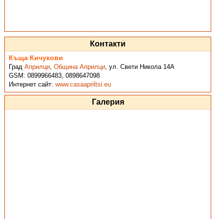
Контакти
Къща Кичукови
Град
Априлци
,
Община Априлци
,
ул. Свети Никола 14А
GSM:
0899966483, 0898647098
Интернет сайт:
www.casaapriltsi.eu
Галерия