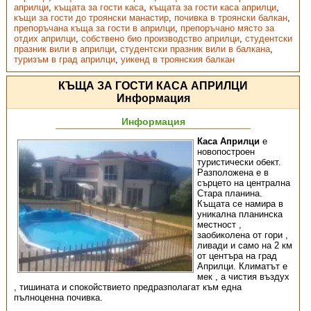
априлци
,
къщата за гости каса
,
къщата за гости каса априлци
,
къщи за гости до троянски манастир
,
почивка в троянски балкан
,
препоръчана къща за гости в априлци
,
препоръчано място за
отдих априлци
,
собствено био производство априлци
,
студентски
празник вили в априлци
,
студентски празник вили в балкана
,
туризъм в град априлци
,
уикенд в троянския балкан
КЪЩА ЗА ГОСТИ КАСА АПРИЛЦИ
Информация
Информация
Каса Априлци
е
новопостроен
туристически обект.
Разположена е в
сърцето на централна
Стара планина.
Къщата се намира в
уникална планинска
местност ,
заобиколена от гори ,
ливади и само на 2 км
от центъра на град
Априлци. Климатът е
мек , а чистия въздух
, тишината и спокойствието предразполагат към една
пълноценна почивка.