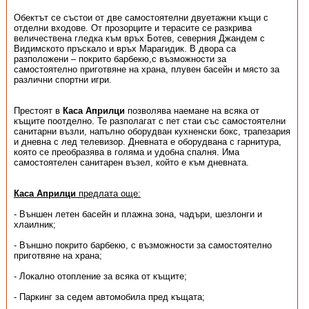
Обектът се състои от две самостоятелни двуетажни къщи с
отделни входове. От прозорците и терасите се разкрива
величествена гледка към връх Ботев, северния Джандем с
Видимското пръскало и връх Марагидик. В двора са
разположени – покрито барбекю,с възможности за
самостоятелно приготвяне на храна, плувен басейн и място за
различни спортни игри.
Престоят в
Каса Априлци
позволява наемане на всяка от
къщите поотделно. Те разполагат с пет стаи със самостоятелни
санитарни възли, напълно оборудван кухненски бокс, трапезария
и дневна с лед телевизор. Дневната е оборудвана с гарнитура,
която се преобразява в голяма и удобна спалня. Има
самостоятелен санитарен възел, който е към дневната.
Каса Априлци
предлата още:
- Външен летен басейн и плажна зона, чадъри, шезлонги и
хлаилник;
- Външно покрито барбекю, с възможности за самостоятелно
приготвяне на храна;
- Локално отопление за всяка от къщите;
- Паркинг за седем автомобила пред къщата;