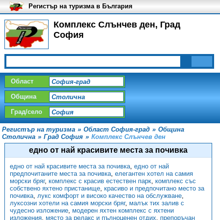
Регистър на туризма в България
Комплекс Слънчев ден, Град
София
Област
Община
Град/село
Регистър на туризма
»
Област София-град
»
Община
Столична
»
Град София
»
Комплекс Слънчев ден
едно от най красивите места за почивка
едно от най красивите места за почивка
,
едно от най
предпочитаните места за почивка
,
елегантен хотел на самия
морски бряг
,
комплекс с красив естествен парк
,
комплекс със
собствено яхтено пристанище
,
красиво и предпочитано место за
почивка
,
лукс комфорт и високо качество на обслужване
,
луксозни хотели на самия морски бряг
,
малък тих залив с
чудесно изложение
,
модерен яхтен комплекс с яхтени
изложения
,
място за релакс и пълноценен отдих
,
препоръчан