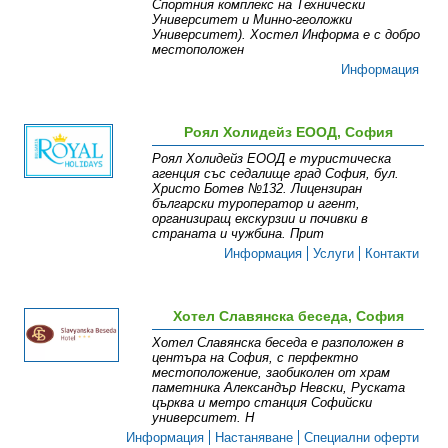
Спортния комплекс на Технически
Университет и Минно-геоложки
Университет). Хостел Информа е с добро
местоположен
Информация
Роял Холидейз ЕООД, София
Роял Холидейз ЕООД е туристическа
агенция със седалище град София, бул.
Христо Ботев №132. Лицензиран
български туроператор и агент,
организиращ екскурзии и почивки в
страната и чужбина. Прит
Информация
Услуги
Контакти
Хотел Славянска беседа, София
Хотел Славянска беседа е разположен в
центъра на София, с перфектно
местоположение, заобиколен от храм
паметника Александър Невски, Руската
църква и метро станция Софийски
университет. Н
Информация
Настаняване
Специални оферти