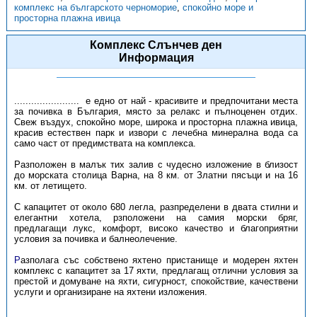
комплекс на българското черноморие
,
спокойно море и
просторна плажна ивица
Комплекс Слънчев ден
Информация
....................... е едно от най - красивите и предпочитани места
за почивка в България, място за релакс и пълноценен отдих.
Свеж въздух, спокойно море, широка и просторна плажна ивица,
красив естествен парк и извори с лечебна минерална вода са
само част от предимствата на комплекса.
Разположен в малък тих залив с чудесно изложение в близост
до морската столица Варна, на 8 км. от Златни пясъци и на 16
км. от летището.
С капацитет от около 680 легла, разпределени в двата стилни и
елегантни хотела, рзположени на самия морски бряг,
предлагащи лукс, комфорт, високо качество и благоприятни
условия за почивка и балнеолечение.
Р
азполага със собствено яхтено пристанище и модерен яхтен
комплекс с капацитет за 17 яхти, предлагащ отлични условия за
престой и домуване на яхти, сигурност, спокойствие, качествени
услуги и организиране на яхтени изложения.