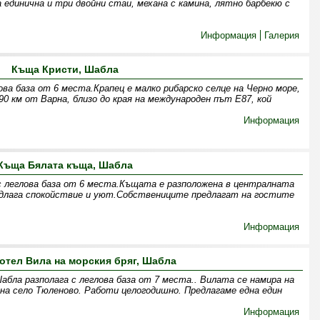
 единична и три двойни стаи, механа с камина, лятно барбекю с
Информация
Галерия
Къща Кристи, Шабла
ва база от 6 места.Крапец е малко рибарско селце на Черно море,
90 км от Варна, близо до края на международен път Е87, кой
Информация
Къща Бялата къща, Шабла
с леглова база от 6 места.Къщата е разположена в централната
редлага спокойствие и уют.Собствениците предлагат на гостите
Информация
отел Вила на морския бряг, Шабла
абла разполага с леглова база от 7 места.. Вилата се намира на
 на село Тюленово. Работи целогодишно. Предлагаме една един
Информация