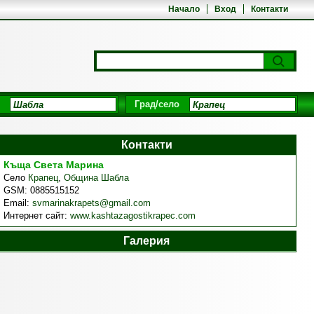
Начало
Вход
Контакти
Град/село
Контакти
Къща Света Марина
Село
Крапец
,
Община Шабла
GSM:
0885515152
Email:
svmarinakrapets@gmail.com
Интернет сайт:
www.kashtazagostikrapec.com
Галерия