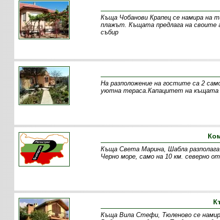
Къща Чобанови Крапец се намира на т
плажът. Къщата предлага на своите г
събир
На разположение на гостите са 2 сам
уютна тераса.Капацитет на къщата 6
Ком
Къща Света Марина, Шабла разполага с
Черно море, само на 10 км. северно о
К
Къща Вила Стефи, Тюленово се намира