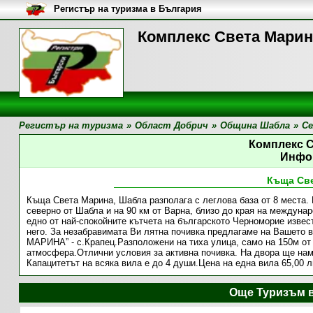
Регистър на туризма в България
Комплекс Света Марин
Регистър на туризма
»
Област Добрич
»
Община Шабла
»
Се
Комплекс 
Инфо
Къща Св
Къща Света Марина, Шабла разполага с леглова база от 8 места. 
северно от Шабла и на 90 км от Варна, близо до края на междунар
едно от най-спокойните кътчета на българското Черноморие извест
него. За незабравимата Ви лятна почивка предлагаме на Вашето
МАРИНА” - с.Крапец.Разположени на тиха улица, само на 150м от 
атмосфера.Отлични условия за активна почивка. На двора ще нам
Капацитетът на всяка вила е до 4 души.Цена на една вила 65,00 л
Още Туризъм 