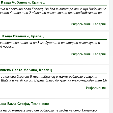
Къща Чобанови, Крапец
иха и спокойна село Крапец. На два километра от къща Чобанови е
ости 4 стаи с по 2 единични легла, които при необходимост се
Информация
Галерия
Къща Иванови, Крапец
остоятелни стаи за по 3-ма души със санитарен възел,кухня и
 човека.
Информация
Галерия
плекс Света Марина, Крапец
 леглова база от 8 места.Крапец е малко рибарско селце на
т Шабла и на 90 км от Варна, близо до края на международен път Е8
Информация
ъща Вила Стефи, Тюленово
 на 30 метра в ляво от рибарските лодки на село Тюленово.