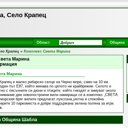
а, Село Крапец
Област
Община
ло Крапец
»
Комплекс Света Марина
Света Марина
рмация
ета Марина
Крапец е малко рибарско селце на Черно море, само на 10 км.
оден път Е87, който минава по цялото ни крайбрежие. Селото е
но с пясъчните си дюни и птиците, който гнездят и зимуват около
 внимание две новопостроени вили намиращи се в комплекс „СВЕТА
морския бряг вилите предлагат луксозна,уютна и спокойна
ерите 10 паркоместа и добре поддържана зелена поляна за игри.
в.
в Община Шабла