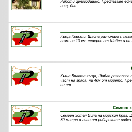
Работи целогодишно. Предлагаме една
пещ, бас
Къща Кристи, Шабла разполага с легло
само на 10 км. северно от Шабла и на 
Къща Бялата къща, Шабла разполага 
част на града, на 4км от морето. П
си ет
Семеен х
Семеен хотел Вила на морския бряг, Ш
30 метра в ляво от рибарските лодки