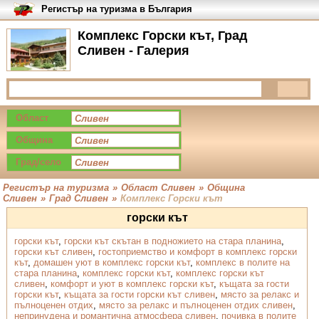
Регистър на туризма в България
Комплекс Горски кът, Град
Сливен - Галерия
Област
Община
Град/село
Регистър на туризма
»
Област Сливен
»
Община
Сливен
»
Град Сливен
»
Комплекс Горски кът
горски кът
горски кът
,
горски кът скътан в подножието на стара планина
,
горски кът сливен
,
гостоприемство и комфорт в комплекс горски
кът
,
домашен уют в комплекс горски кът
,
комплекс в полите на
стара планина
,
комплекс горски кът
,
комплекс горски кът
сливен
,
комфорт и уют в комплекс горски кът
,
къщата за гости
горски кът
,
къщата за гости горски кът сливен
,
място за релакс и
пълноценен отдих
,
място за релакс и пълноценен отдих сливен
,
непринудена и романтична атмосфера сливен
,
почивка в полите