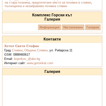
на стара планина
,
предпочитано място за почивка в сливен
,
пълноценна и незабравима почивка сливен
Комплекс Горски кът
Галерия
Информация
Настаняване
Галерия
Контакти
Хотел Свети Стефан
Град
Сливен
,
Община Сливен
,
ул. Рибарска 11
GSM:
0888460617
Email:
bojerikov_@abv.bg
Интернет сайт:
www.gorskikat.com
Галерия