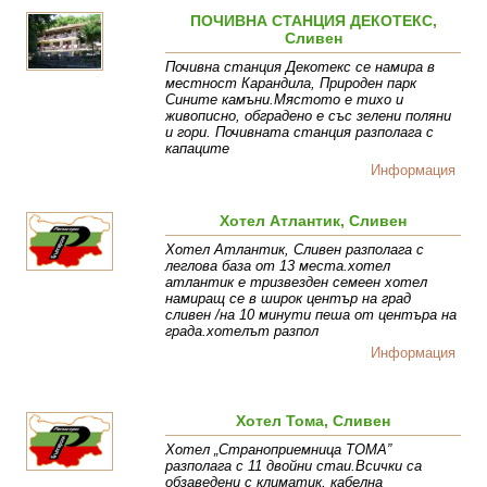
ПОЧИВНА СТАНЦИЯ ДЕКОТЕКС,
Сливен
Почивна станция Декотекс се намира в
местност Карандила, Природен парк
Сините камъни.Мястото е тихо и
живописно, обградено е със зелени поляни
и гори. Почивната станция разполага с
капаците
Информация
Хотел Aтлантик, Сливен
Хотел Aтлантик, Сливен разполага с
леглова база от 13 места.хотел
атлантик е тризвезден семеен хотел
намиращ се в широк център на град
сливен /на 10 минути пеша от центъра на
града.хотелът разпол
Информация
Хотел Тома, Сливен
Хотел „Страноприемница ТОМА”
разполага с 11 двойни стаи.Всички са
обзаведени с климатик, кабелна