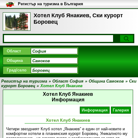
Регистър на туризма в България
Хотел Клуб Янакиев, Ски курорт
Боровец
Област
Община
Град/село
Регистър на туризма
»
Област София
»
Община Самоков
»
Ски
курорт Боровец
»
Хотел Клуб Янакиев
Хотел Клуб Янакиев
Информация
Информация
Галерия
Хотел Клуб Янакиев
Четири звездният Клуб хотел „Янакиев” е един от най-новите и
комфортни хотели в планинския курорт Боровец. Уникалното му