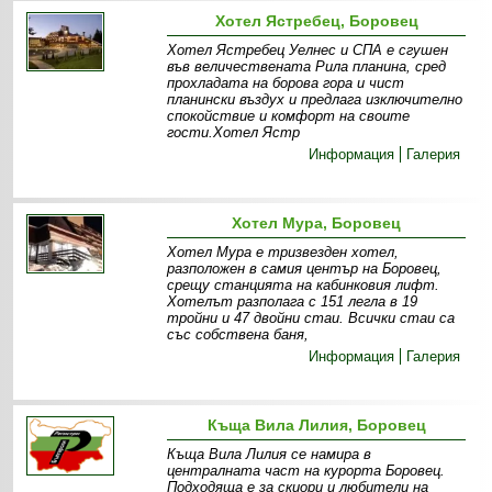
Хотел Ястребец, Боровец
Хотел Ястребец Уелнес и СПА e сгушен
във величествената Рила планина, сред
прохладата на борова гора и чист
планински въздух и предлага изключително
спокойствие и комфорт на своите
гости.Хотел Ястр
Информация
Галерия
Хотел Mура, Боровец
Хотел Мура е тризвезден хотел,
разположен в самия център на Боровец,
срещу станцията на кабинковия лифт.
Хотелът разполага с 151 легла в 19
тройни и 47 двойни стаи. Всички стаи са
със собствена баня,
Информация
Галерия
Къща Вила Лилия, Боровец
Къща Вила Лилия се намира в
централната част на курорта Боровец.
Подходяща е за скиори и любители на