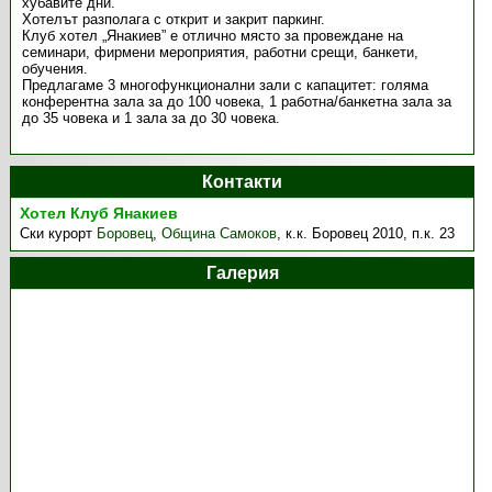
хубавите дни.
Хотелът разполага с открит и закрит паркинг.
Клуб хотел „Янакиев” е отлично място за провеждане на
семинари, фирмени мероприятия, работни срещи, банкети,
обучения.
Предлагаме 3 многофункционални зали с капацитет: голяма
конферентна зала за до 100 човека, 1 работна/банкетна зала за
до 35 човека и 1 зала за до 30 човека.
Контакти
Хотел Клуб Янакиев
Ски курорт
Боровец
,
Община Самоков
,
к.к. Боровец 2010, п.к. 23
Галерия