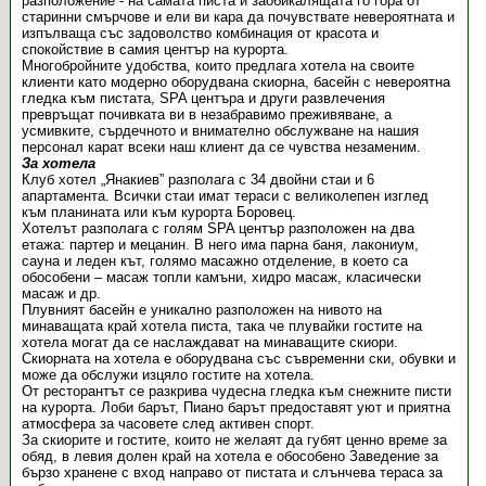
разположение - на самата писта и заобикалящата го гора от
старинни смърчове и ели ви кара да почувствате невероятната и
изпълваща със задоволство комбинация от красота и
спокойствие в самия център на курорта.
Многобройните удобства, които предлага хотела на своите
клиенти като модерно оборудвана скиорна, басейн с невероятна
гледка към пистата, SPA центъра и други развлечения
превръщат почивката ви в незабравимо преживяване, а
усмивките, сърдечното и внимателно обслужване на нашия
персонал карат всеки наш клиент да се чувства незаменим.
За хотела
Клуб хотел „Янакиев” разполага с 34 двойни стаи и 6
апартамента. Всички стаи имат тераси с великолепен изглед
към планината или към курорта Боровец.
Хотелът разполага с голям SPA център разположен на два
етажа: партер и мецанин. В него има парна баня, лакониум,
сауна и леден кът, голямо масажно отделение, в което са
обособени – масаж топли камъни, хидро масаж, класически
масаж и др.
Плувният басейн е уникално разположен на нивото на
минаващата край хотела писта, така че плувайки гостите на
хотела могат да се наслаждават на минаващите скиори.
Скиорната на хотела е оборудвана със съвременни ски, обувки и
може да обслужи изцяло гостите на хотела.
От ресторантът се разкрива чудесна гледка към снежните писти
на курорта. Лоби барът, Пиано барът предоставят уют и приятна
атмосфера за часовете след активен спорт.
За скиорите и гостите, които не желаят да губят ценно време за
обяд, в левия долен край на хотела е обособено Заведение за
бързо хранене с вход направо от пистата и слънчева тераса за