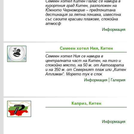
Семеен хотел Китен Палас се намира в
курортния град Китен, разположен на
Южното Черноморие – предпочитана
дестинация за лятна почивка, известна
със своите красиви плажове, спокойна
атмосф
Информация
Семеен хотел Ния, Китен
Семеен хотел Ния се намира в
централната част на Китен, на тихо и
спокойно място, на 50 м. от Автогарата
и на 350 м. от Северният плаж или „Китен
Атлиман“. Морето тук е спок
Информация
Галерия
Каприз, Китен
Информация