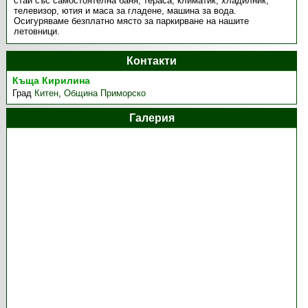
стаи със самостоятелна баня, тераса, климатик, хладилник,
телевизор, ютия и маса за гладене, машина за вода.
Осигуряваме безплатно място за паркирване на нашите
летовници.
Контакти
Къща Кирилина
Град
Китен
,
Община Приморско
Галерия