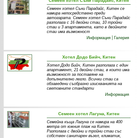
Семеен хотел Съни Парадайс, Китен
Семеен хотел Съни Парадайс, Китен се
намира непосредствено преди
автогарата. Семеен хотел Съни Парадайс
разполага с 16 двойни стаи, 10 тройни
стаи и 3 апартамента, като в двойните
стаи има възможност
Информация
Галерия
Хотел Додо Бийч, Китен
Хотел Додо Бийч, Китен разполага с един
апартамент, 21 двойни стаи, в които има
възможност за поставяне на
допълнително легло. Всички стаи са
обзаведени съобразно изискванията на
световните стандарти
Информация
Семеен хотел Лагуна, Китен
Семейна къща Лагуна се намира на 400
метра от южния плаж на Китен.
Разполага с двойни и тройни стаи със
собствен санитарен възел, климатик,