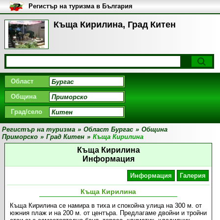
Регистър на туризма в България
Къща Кирилина, Град Китен
Област
Община
Град/село
Регистър на туризма
»
Област Бургас
»
Община
Приморско
»
Град Китен
»
Къща Кирилина
Къща Кирилина
Информация
Информация
Галерия
Къща Кирилина
Къща Кирилина се намира в тиха и спокойна улица на 300 м. от
южния плаж и на 200 м. от центъра. Предлагаме двойни и тройни