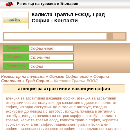
Регистър на туризма в България
Калиста Травъл ЕООД, Град
София - Контакти
Област
Община
Град/село
Регистър на туризма
»
Област София-град
»
Община
Столична
»
Град София
»
Калиста Травъл ЕООД
агенция за атрактивни ваканции софия
агенция за атрактивни ваканции софия
,
агенция за атрактивни
екскурзии софия
,
екскурзия до кападокия с директен полет от
софия
,
изгодна екскурзия до анталия с автобус
,
изгодна
екскурзия до левкада с автобус
,
изгодна почивка в анталия с
автобус
,
изгодна почивка на остров корфу с автобус
,
калиста
травъл
,
калиста травъл еоод
,
калиста травъл софия
,
коректен
туристически агент софия
,
лицензиран туристически агент
софия
,
лицензиран туроператор софия
,
препоръчан организатор