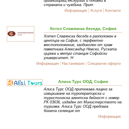
организиращ екскурзии и почивки в
страната и чужбина. Прит
Информация
Услуги
Контакти
Хотел Славянска беседа, София
Хотел Славянска беседа е разположен в
центъра на София, с перфектно
местоположение, заобиколен от храм
паметника Александър Невски, Руската
църква и метро станция Софийски
университет. Н
Информация
Настаняване
Специални оферти
Алиса Турс ООД, София
Алиса Турс ООД притежава лиценз за
извършване на туроператорска и
туристическа агентска дейност с номер
РК 03636, издаден от Министерството на
туризма. Алиса Турс ООД предлага
богата селекция от
Информация