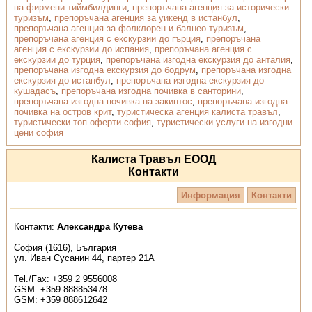
на фирмени тиймбилдинги
,
препоръчана агенция за исторически
туризъм
,
препоръчана агенция за уикенд в истанбул
,
препоръчана агенция за фолклорен и балнео туризъм
,
препоръчана агенция с екскурзии до гърция
,
препоръчана
агенция с екскурзии до испания
,
препоръчана агенция с
екскурзии до турция
,
препоръчана изгодна екскурзия до анталия
,
препоръчана изгодна екскурзия до бодрум
,
препоръчана изгодна
екскурзия до истанбул
,
препоръчана изгодна екскурзия до
кушадасъ
,
препоръчана изгодна почивка в санторини
,
препоръчана изгодна почивка на закинтос
,
препоръчана изгодна
почивка на остров крит
,
туристическа агенция калиста травъл
,
туристически топ оферти софия
,
туристически услуги на изгодни
цени софия
Калиста Травъл ЕООД
Контакти
Информация
Контакти
Контакти:
Александра Кутева
София (1616), България
ул. Иван Сусанин 44, партер 21А
Tel./Fax: +359 2 9556008
GSM: +359 888853478
GSM: +359 888612642