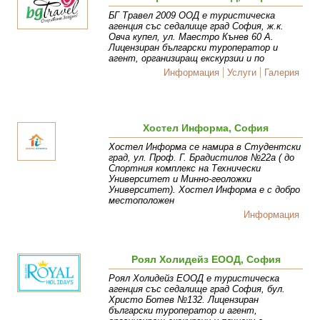
БГ Травел 2009 ООД е туристическа
агенция със седалище град София, ж.к.
Овча купел, ул. Маестро Кънев 60 А.
Лицензиран български туроператор и
агент, организиращ екскурзии и по
Информация
Услуги
Галерия
Хостел Информа, София
Хостел Информа се намира в Студентски
град, ул. Проф. Г. Брадистилов №22а ( до
Спортния комплекс на Технически
Университет и Минно-геоложки
Университет). Хостел Информа е с добро
местоположен
Информация
Роял Холидейз ЕООД, София
Роял Холидейз ЕООД е туристическа
агенция със седалище град София, бул.
Христо Ботев №132. Лицензиран
български туроператор и агент,