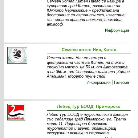
Семеен хотел Китен Палас се намира в
курортния град Китен, разположен на
Южното Черноморие – предпочитана
дестинация за лятна почивка, известна
със своите красиви плажове, спокойна
атмосф
Информация
Семеен хотел Ния, Китен
Семеен хотел Ния се намира в
централната част на Китен, на тихо и
спокойно място, на 50 м. от Автогарата
и на 350 м. от Северният плаж или „Китен
Атлиман“. Морето тук е спок
Информация
Галерия
Лебед Тур ЕООД, Приморско
Лебед Тур ЕООД е туристическа агенция
със седалище град Приморско, ул. Трети
март 11. Лицензиран български
туроператор и агент, организиращ
екскурзии и почивки в страната