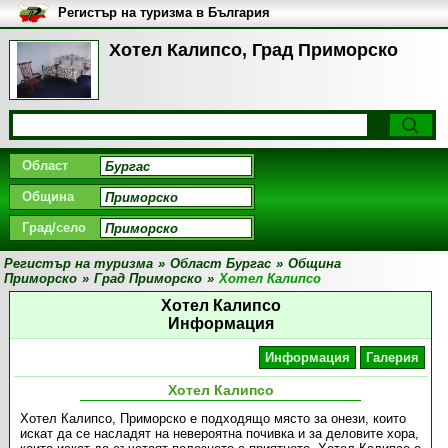
Регистър на туризма в България
Хотел Калипсо, Град Приморско
Област
Община
Град/село
Регистър на туризма
»
Област Бургас
»
Община
Приморско
»
Град Приморско
»
Хотел Калипсо
Хотел Калипсо
Информация
Информация
Галерия
Хотел Калипсо
Хотел Калипсо, Приморско е подходящо място за онези, които
искат да се насладят на невероятна почивка и за деловите хора,