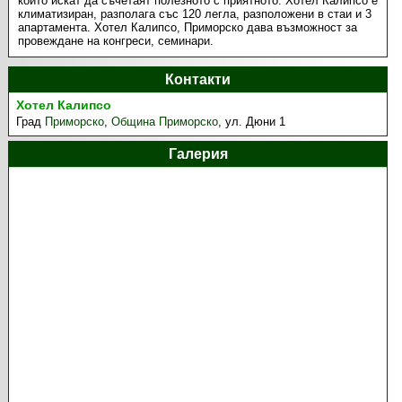
които искат да съчетаят полезното с приятното. Хотел Калипсо е
климатизиран, разполага със 120 легла, разположени в стаи и 3
апартамента. Хотел Калипсо, Приморско дава възможност за
провеждане на конгреси, семинари.
Контакти
Хотел Калипсо
Град
Приморско
,
Община Приморско
,
ул. Дюни 1
Галерия