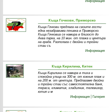
Информация
Къща Гочкови, Приморско
Къща Гочкови предлага на своите гости
една незабравима почивка в Приморско.
Къща Гочковиа се намира в близост до
Аква парка, на 10 мин. от плажа и центъра
на града. Разполага с двойни и тройни
стаи съ
Информация
Къща Кирилина, Китен
Къща Кирилина се намира в тиха и
спокойна улица на 300 м. от южния плаж и
на 200 м. от центъра. Предлагаме двойни
и тройни стаи със самостоятелна баня,
тераса, климатик, хладилник, телевизор,
ютия и м
Информация
Галерия