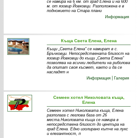
се намира на 6 км. от град Елена и на 600
м. от язовир Йовковци. Разположена е в
подножието на Стара плани
Информация
Къща Света Елена, Елена
Къщи „Света Елена” се намират в с.
Бръчковци. Непосредствената близост на
язовир Йовковци до къщи „Света Елена”
позволява на всички любители на риболова
да опитат своя късмет, както и да се
насладят н
Информация
Галерия
Семеен хотел Николовата къща,
Елена
Семеен хотел Николовата къща, Елена
разполага с леглова база от 26
места.Николовата къща се намира в
непосредствена близост до центъра на
град Елена. Едно изолирано кътче на лукс
и елегантност, п