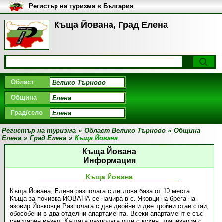
Регистър на туризма в България
Къща Йована, Град Елена
Област
Община
Град/село
Регистър на туризма
»
Област Велико Търново
»
Община
Елена
»
Град Елена
»
Къща Йована
Къща Йована
Информация
Къща Йована
Къща Йована, Елена разполага с леглова база от 10 места.
Къща за почивка ЙОВАНА се намира в с. Яковци на брега на
язовир Йовковци.Разполага с две двойни и две тройни стаи стаи,
обособени в два отделни апартамента. Всеки апартамент е със
санитарен възел. Къщата разполага още с кухня, трапезария с