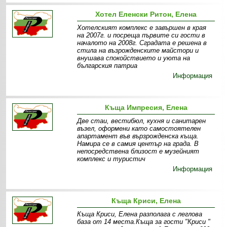
Хотел Еленски Ритон, Елена
Хотелският комплекс е завършен в края
на 2007г. и посреща първите си гости в
началото на 2008г. Сградата е решена в
стила на възрожденските майстори и
внушава спокойствието и уюта на
българския патриа
Информация
Къща Импресия, Елена
Две стаи, вестибюл, кухня и санитарен
възел, оформени като самостоятелен
апартамент във вързрожденска къща.
Намира се в самия център на града. В
непосредствена близост е музейният
комплекс и туристич
Информация
Къща Криси, Елена
Къща Криси, Елена разполага с леглова
база от 14 места.Къща за гости "Криси "