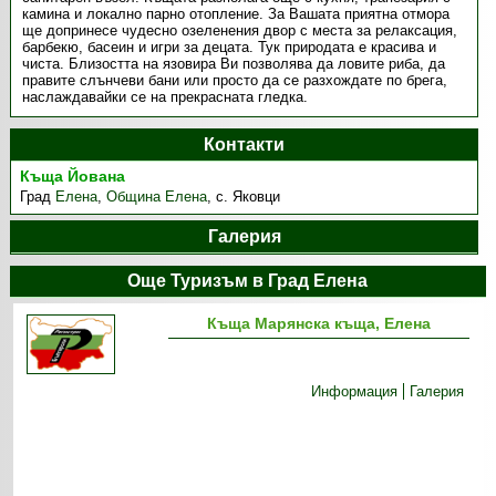
камина и локално парно отопление. За Вашата приятна отмора
ще допринесе чудесно озеленения двор с места за релаксация,
барбекю, басеин и игри за децата. Тук природата е красива и
чиста. Близостта на язовира Ви позволява да ловите риба, да
правите слънчеви бани или просто да се разхождате по брега,
наслаждавайки се на прекрасната гледка.
Контакти
Къща Йована
Град
Елена
,
Община Елена
,
с. Яковци
Галерия
Още Туризъм в Град Елена
Къща Марянска къща, Елена
Информация
Галерия