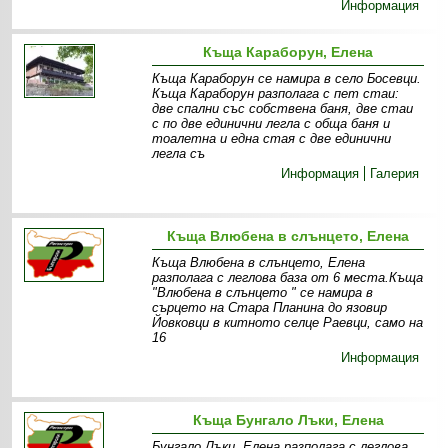
Информация
Къща Караборун, Елена
Къща Караборун се намира в село Босевци.
Къща Караборун разполага с пет стаи:
две спални със собствена баня, две стаи
с по две единични легла с обща баня и
тоалетна и една стая с две единични
легла съ
Информация
Галерия
Къща Влюбена в слънцето, Елена
Къща Влюбена в слънцето, Елена
разполага с леглова база от 6 места.Къща
"Влюбена в слънцето " се намира в
сърцето на Стара Планина до язовир
Йовковци в китното селце Раевци, само на
16
Информация
Къща Бунгало Лъки, Елена
Бунгало Лъки, Елена разполага с леглова