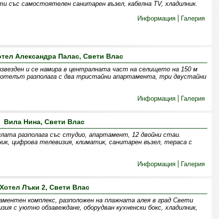
и със самостоятелен санитарен възел, кабелна TV, хладилник.
Информация
Галерия
отел Александра Палас, Свети Влас
звезден и се намира в централната част на селището на 150 м
Хотелът разполага с два тристайни апартамента, три двустайни
Информация
Галерия
Вила Нина, Свети Влас
илата разполага със студио, апартамент, 12 двойни стаи.
ник, цифрова телевизия, климатик, санитарен възел, тераса с
Информация
Галерия
Хотел Лъки 2, Свети Влас
аментен комплекс, разположен на плажната алея в град Свети
ия с уютно обзавеждане, оборудван кухненски бокс, хладилник,