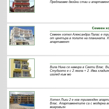
Предлагаме двойни стаи и апартамент
Семеен х
Семеен хотел Александра Палас е три
от центъра в полите на планината. 
апартамент
Вила Нина се намира в Свети Влас. В
Студиото е с 2 легла + 2. Има хладил
изглед към мо
Хотел Лъки 2 е нов тризвезден апарт
Влас. Апартаментите са с модерна виз
микровълн