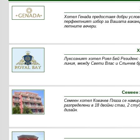
Хотел Генада предоставя добри услов
перфектният избор за Вашата ваканци
летните вечери.
Х
Луксозният хотел Роял Бей Резиденс 
линия, между Свети Влас и Слънчев бр
Семеен 
Семеен хотел Ковачев Плаза се намир
разпределени в 18 двойни стаи, 2 сту
дизайн.