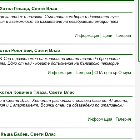
Хотел Генада, Свети Влас
ия за отдих и почивка. Съчетава комфорт и дискретен лукс,
я и възможност за изживяване на незабравими емоции през
Информация
Цени
Галерия
отел Роял Бей, Свети Влас
& Спа е разположен на живописно място точно до бреговата
яг. Едно от най - новите допълнения на българско черморие
Информация
Галерия
СПА център Опиум
хотел Ковачев Плаза, Свети Влас
а в Свети Влас. Хотелът разполага с леглова база от 47 места,
дия и 1 апартамент. Всички стаи са обзаведени по италиански
Информация
Галерия
Къща Бабев, Свети Влас