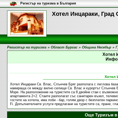
Регистър на туризма в България
Хотел Инцараки, Град 
Регистър на туризма
»
Област Бургас
»
Община Несебър
»
Г
Хотел 
Инфо
Хотел 
Хотел Инцараки Св. Влас, Слънчев Бряг разполага с леглова база
намираща се между вилно селище Св. Влас и курортът Слънчев Бр
Море. На разположение на туристите са 8 двойни стаи с възможнос
апартамента 2+2. Стаите разполагат със санитарен възел, телеви
гостите на хотела, има лоби - бар, голям двор с безплатен паркин
Fi. Допълнителните услуги предлагани на туристите са, пране, гла
Още Туризъм в