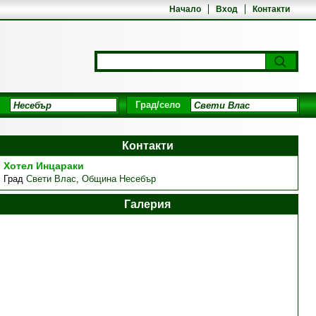
Начало
Вход
Контакти
Град/село
Контакти
Хотел Инцараки
Град
Свети Влас
,
Община Несебър
Галерия