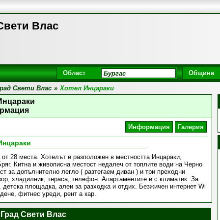
Свети Влас
Област
Община
рад Свети Влас
»
Хотел Инцараки
Инцараки
рмация
Информация
Галерия
Инцараки
 от 28 места. Хотелът е разположен в местността Инцараки,
яг. Китна и живописна местост недалеч от топлите води на Черно
т за допълнително легло ( разтегаем диван ) и три преходни
зор, хладилник, тераса, телефон. Апартаментите и с климатик. За
г, детска площадка, алеи за разходка и отдих. Безжичен интернет Wi
дене, фитнес уреди, рент а кар.
 Град Свети Влас