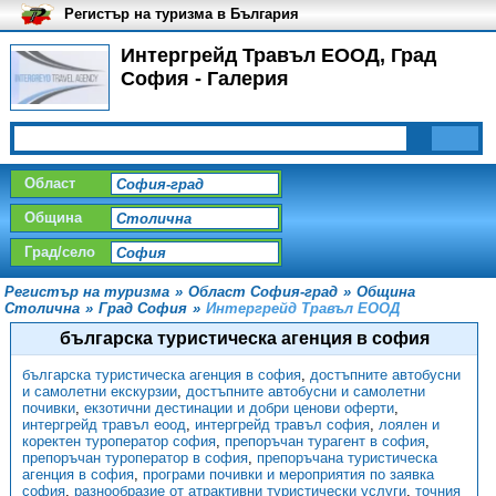
Регистър на туризма в България
Интергрейд Травъл ЕООД, Град
София - Галерия
Област
Община
Град/село
Регистър на туризма
»
Област София-град
»
Община
Столична
»
Град София
»
Интергрейд Травъл ЕООД
българска туристическа агенция в софия
българска туристическа агенция в софия
,
достъпните автобусни
и самолетни екскурзии
,
достъпните автобусни и самолетни
почивки
,
екзотични дестинации и добри ценови оферти
,
интергрейд травъл еоод
,
интергрейд травъл софия
,
лоялен и
коректен туроператор софия
,
препоръчан турагент в софия
,
препоръчан туроператор в софия
,
препоръчана туристическа
агенция в софия
,
програми почивки и мероприятия по заявка
софия
,
разнообразие от атрактивни туристически услуги
,
точния