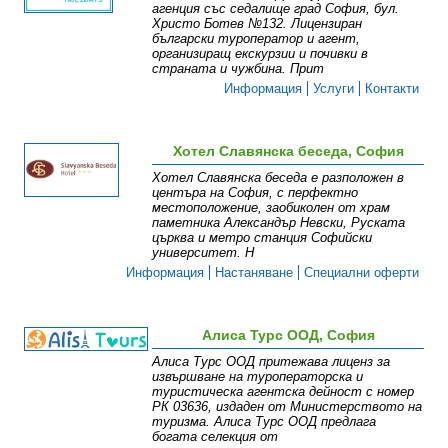
агенция със седалище град София, бул.
Христо Ботев №132. Лицензиран
български туроператор и агент,
организиращ екскурзии и почивки в
страната и чужбина. Прит
Информация
Услуги
Контакти
Хотел Славянска беседа, София
Хотел Славянска беседа е разположен в
центъра на София, с перфектно
местоположение, заобиколен от храм
паметника Александър Невски, Руската
църква и метро станция Софийски
университет. Н
Информация
Настаняване
Специални оферти
Алиса Турс ООД, София
Алиса Турс ООД притежава лиценз за
извършване на туроператорска и
туристическа агентска дейност с номер
РК 03636, издаден от Министерството на
туризма. Алиса Турс ООД предлага
богата селекция от