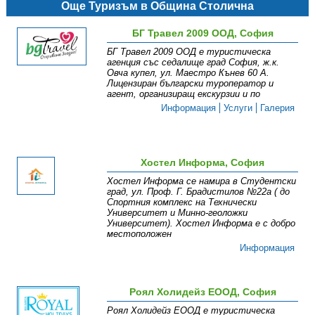
Още Туризъм в Община Столична
БГ Травел 2009 ООД, София
БГ Травел 2009 ООД е туристическа
агенция със седалище град София, ж.к.
Овча купел, ул. Маестро Кънев 60 А.
Лицензиран български туроператор и
агент, организиращ екскурзии и по
Информация
Услуги
Галерия
Хостел Информа, София
Хостел Информа се намира в Студентски
град, ул. Проф. Г. Брадистилов №22а ( до
Спортния комплекс на Технически
Университет и Минно-геоложки
Университет). Хостел Информа е с добро
местоположен
Информация
Роял Холидейз ЕООД, София
Роял Холидейз ЕООД е туристическа