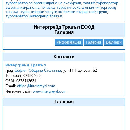
туроператор за организиране на екскурзии
,
точния туроператор
за организиране на почивка
,
туристическа агенция интергрейд
травъл
,
туристически услуги за всички възрастови групи
,
туроператор интергрейд травъл
Интергрейд Травъл ЕООД
Галерия
Информация
Галерия
Ваучери
Контакти
Интергрейд Травъл
Град
София
,
Община Столична
,
ул. П. Парчевич 52
Телефон:
029804693
GSM:
0878113631
Email:
office@intergreyd.com
Интернет сайт:
www.intergreyd.com
Галерия