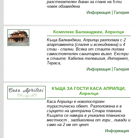
разстегателен диван за спане на 5-ти
човек обзаведена
Информация
Галерия
Комплекс Балканджии, Априлци
Къща Балканджии, Априлци разполага с 2
апартамента (спалня и всекидневна) и 4
стаи - спални. Всяка от стаите ползва
самостоятелен санитарен възел. Екстри
в стаите: Кабелна телевизия, Интернет,
Тераса,
Информация
Галерия
КЪЩА ЗА ГОСТИ КАСА АПРИЛЦИ,
Априлци
Каса Априлци е новопостроен
туристически обект. Разположена е в
сърцето на централна Стара планина.
Къщата се намира в уникална планинска
местност , заобиколена от гори , ливади и
само на 2 км от цент
Информация