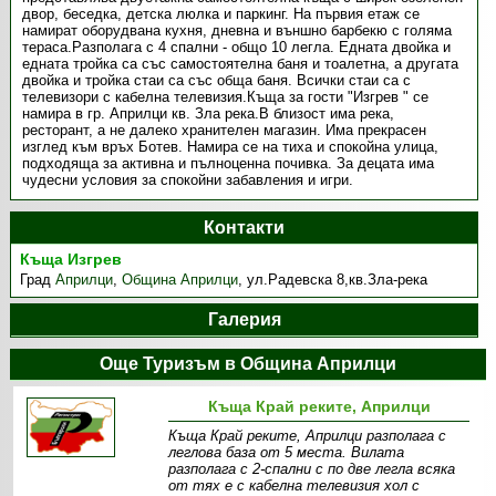
двор, беседка, детска люлка и паркинг. На първия етаж се
намират оборудвана кухня, дневна и външно барбекю с голяма
тераса.Разполага с 4 спални - общо 10 легла. Едната двойка и
едната тройка са със самостоятелна баня и тоалетна, а другата
двойка и тройка стаи са със обща баня. Всички стаи са с
телевизори с кабелна телевизия.Къща за гости "Изгрев " се
намира в гр. Априлци кв. Зла река.В близост има река,
ресторант, а не далеко хранителен магазин. Има прекрасен
изглед към връх Ботев. Намира се на тиха и спокойна улица,
подходяща за активна и пълноценна почивка. За децата има
чудесни условия за спокойни забавления и игри.
Контакти
Къща Изгрев
Град
Априлци
,
Община Априлци
,
ул.Радевска 8,кв.Зла-река
Галерия
Още Туризъм в Община Априлци
Къща Край реките, Априлци
Къща Край реките, Априлци разполага с
леглова база от 5 места. Вилата
разполага с 2-спални с по две легла всяка
от тях е с кабелна телевизия хол с