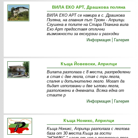
ВИЛА ЕКО АРТ, Драшкова поляна
ВИЛА ЕКО АРТ се намира в с. Драшкова
Поляна, на главния път Троян - Априлци.
Сгушена в полите на Стара Планина вила
Еко Арт предоставя отлични
възможности за екскурзии и разходки
Информация
Галерия
Къща Йовевски, Априлци
Вилата разполага с 8 места, разпределени
в стая с две легла, стая с три легла,
спалня и допълнително легло. Могат да
бъдат използвани и две ъглови легла,
разположени в дневната. Всяка една от
стаите р
Информация
Галерия
Къща Ноникс, Априлци
Къща Ноникс, Априлци разполага с леглова
база от 30 места.Къща за гости
"НОНИКС " част от нея е построена през