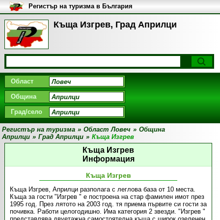
Регистър на туризма в България
Къща Изгрев, Град Априлци
Област
Община
Град/село
Регистър на туризма
»
Област Ловеч
»
Община
Априлци
»
Град Априлци
»
Къща Изгрев
Къща Изгрев
Информация
Къща Изгрев
Къща Изгрев, Априлци разполага с леглова база от 10 места.
Къща за гости "Изгрев " е построена на стар фамилен имот през
1995 год. През лятото на 2003 год. тя приема първите си гости за
почивка. Работи целогодишно. Има категория 2 звезди. "Изгрев "
представлява двуетажна самостоятелна къща с широк озеленен