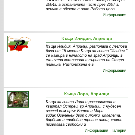
2004г. а останалата част през 2007 г.
всичко в обекта е ново.Работи цело
Информация
Къща Илидия, Априлци
Къща Илидия, Априлци разполага с леглова
база от 15 места.Къща за гости "Илидия "
се намира в началото на град Априлци, в
слънчева котловина в сърцето на Стара
планина. Разположена е в
Информация
Къща Лора, Априлци
Къща за гости Лора е разположена в
квартал Острец, гр.Априлци, с чудесен
изглед към връх Ботев и Мара
гидик.Озеленен двор с люлки, колелета,
барбекю и свободна тревна площ, която
позволява свободни и
Информация
Галерия