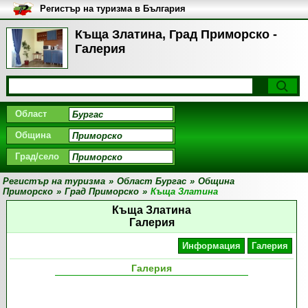
Регистър на туризма в България
Къща Златина, Град Приморско -
Галерия
Област
Община
Град/село
Регистър на туризма
»
Област Бургас
»
Община
Приморско
»
Град Приморско
»
Къща Златина
Къща Златина
Галерия
Информация
Галерия
Галерия