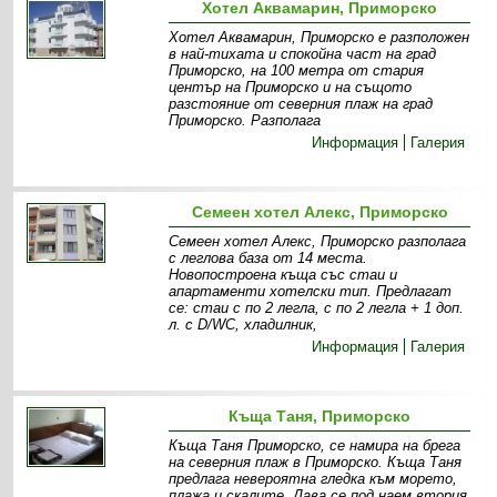
Хотел Аквамарин, Приморско
Хотел Аквамарин, Приморско е разположен
в най-тихата и спокойна част на град
Приморско, на 100 метра от стария
център на Приморско и на същото
разстояние от северния плаж на град
Приморско. Разполага
Информация
Галерия
Семеен хотел Aлекс, Приморско
Семеен хотел Aлекс, Приморско разполага
с леглова база от 14 места.
Новопостроена къща със стаи и
апартаменти хотелски тип. Предлагат
се: стаи с по 2 легла, с по 2 легла + 1 доп.
л. с D/WC, хладилник,
Информация
Галерия
Къща Таня, Приморско
Къща Таня Приморско, се намира на брега
на северния плаж в Приморско. Къща Таня
предлага невероятна гледка към морето,
плажа и скалите. Дава се под наем втория