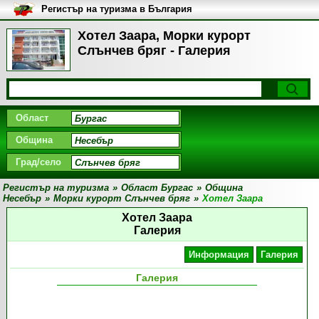
Регистър на туризма в България
Хотел Заара, Морки курорт
Слънчев бряг - Галерия
Област
Община
Град/село
Регистър на туризма
»
Област Бургас
»
Община
Несебър
»
Морки курорт Слънчев бряг
»
Хотел Заара
Хотел Заара
Галерия
Информация
Галерия
Галерия