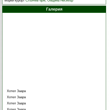
Морки курорт
Слънчев бряг
,
Община Несебър
Галерия
Хотел Заара
Хотел Заара
Хотел Заара
Хотел Заара