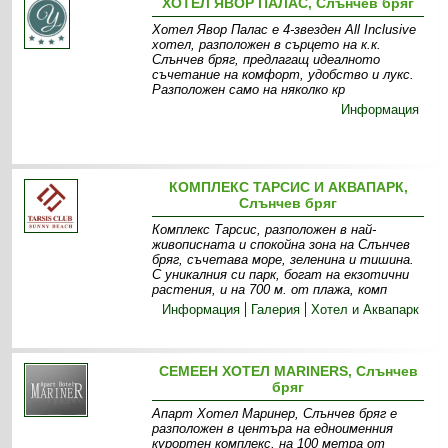
ХОТЕЛ ЯВОР ПАЛАС, Слънчев бряг
Хотел Явор Палас е 4-звезден All Inclusive
хотел, разположен в сърцето на к.к.
Слънчев бряг, предлагащ идеалното
съчетание на комфорт, удобство и лукс.
Разположен само на няколко кр
Информация
КОМПЛЕКС ТАРСИС И АКВАПАРК,
Слънчев бряг
Комплекс Тарсис, разположен в най-
живописната и спокойна зона на Слънчев
бряг, съчетава море, зеленина и тишина.
С уникалния си парк, богат на екзотични
растения, и на 700 м. от плажа, комп
Информация
Галерия
Хотел и Аквапарк
СЕМЕЕН ХОТЕЛ MARINERS, Слънчев
бряг
Апарт Хотел Маринер, Слънчев бряг е
разположен в центъра на едноименния
курортен комплекс, на 100 метра от