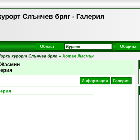
урорт Слънчев бряг - Галерия
Област
Община
орки курорт Слънчев бряг
»
Хотел Жасмин
 Жасмин
лерия
Информация
Галерия
лерия