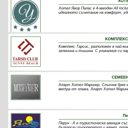
ХОТЕ
Хотел Явор Палас е 4-звезден All Incl
идеалното съчетание на комфорт, удо
КОМПЛЕКС 
Комплекс Тарсис, разположен в най-жи
зеленина и тишина. С уникалния си пар
СЕМЕЕН
Апарт Хотел Маринер, Слънчев бряг е
метра от плажа. Апарт Хотел Маринер,
Пе
Перун - А е туристическа агенция със 
български туроператор и агент, орга