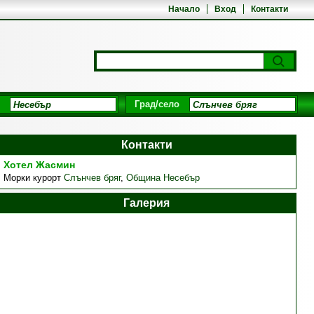
Начало
Вход
Контакти
Град/село
Контакти
Хотел Жасмин
Морки курорт
Слънчев бряг
,
Община Несебър
Галерия