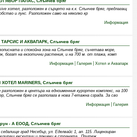
Л ЯВОР ПАЛАС, Слънчев бряг
usive хотел, разположен в сърцето на к.к. Слънчев бряг, предлагащ
бство и лукс. Разположен само на няколко кр
Информация
ТАРСИС И АКВАПАРК, Слънчев бряг
вописната и спокойна зона на Слънчев бряг, съчетава море,
к, богат на екзотични растения, и на 700 м. от плажа, комп
Информация
Галерия
Хотел и Аквапарк
 ХОТЕЛ MARINERS, Слънчев бряг
 разположен в центъра на едноименния курортен комплекс, на 100
 Слънчев бряг се разполага в нова 7-етажна сграда. За сво
Информация
Галерия
рун - А ЕООД, Слънчев бряг
седалище град Несебър, ул. Еделвайс 1, ап. 115. Лицензиран
низиращ екскурзии и почивки в страната . Притеж