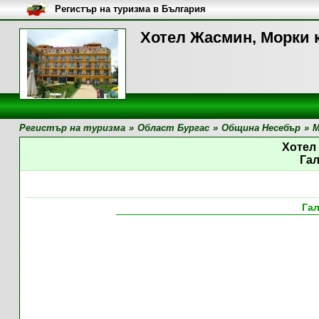
Регистър на туризма в България
Хотел Жасмин, Морки к
Регистър на туризма
»
Област Бургас
»
Община Несебър
»
М
Хотел
Га
Га