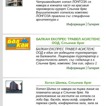
Четризвездният хотел ЛОНГОЗА се
намира в южната част на красивия
черноморски курорт Слънчев бряг.
Внушителният хотелски комплекс
ЛОНГОЗА привлича със специфична
архитектура и
Информация
Галерия
БАЛКАН ЕКСПРЕС ТРАВЕЛ АСИСТЕНС
ООД, Слънчев бряг
БАЛКАН ЕКСПРЕС ТРАВЕЛ АСИСТЕНС
ООД е един от водещите туроператори
на Балканите. Лицензиран туроператор и
туристически агент, със седалище к.к.
Слънчев бряг, комплекс Sea sun, офиси 1
Информация
Галерия
Хотел Шипка, Слънчев бряг
Хотел Шипка се намира на първа линия на
плажната ивица в Слънчев бряг. На
разположение на гостите на хотела са
лоби бар, басейн, мини-голф, изграден в
паркова среда, конферентна зала, зала за