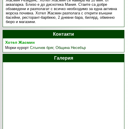
Жасмин Резиденс. Хотел Жасмин се намира на 10 мин. от
аквапарка. Близо е до дискотека Мания. Стаите са добре
обзаведени и разполагат с всичко необходимо за една активна
морска почивка. Хотел Жасмин разполага с открити външни
басейни, ресторант-барбекю, 2 дневни бара, билярд, обменно
бюро и магазини.
Контакти
Хотел Жасмин
Морки курорт
Слънчев бряг
,
Община Несебър
Галерия