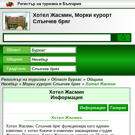
Регистър на туризма в България
Хотел Жасмин, Морки курорт
Слънчев бряг
Област
Община
Град/село
Регистър на туризма
»
Област Бургас
»
Община
Несебър
»
Морки курорт Слънчев бряг
»
Хотел Жасмин
Хотел Жасмин
Информация
Информация
Галерия
Хотел Жасмин
Хотел Жасмин, Слънчев бряг функционира като единен
комплекс с хотел Кокиче и комплекс ваканционни студия