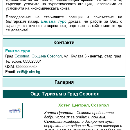
търсещи услугите на туристическата агенция, независимо от
условията на икономическата криза.
Благодарение на стабилните позиции и присъствие на
българския пазар,
Енигма Турс
доказа, че работи за Вас, с
гаранция за точност и коректност, партньор на който можете да
се доверите!
Контакти
Енигма турс
Град
Созопол
,
Община Созопол
,
ул. Кулата 5 - център, стар град
Телефон:
055023304
GSM:
0888338089
Email:
eni5@ abv.bg
Галерия
Още Туризъм в Град Созопол
Хотел Централ, Созопол
Хотел Централ - Созопол предоставя
добри условия за отдих и почивка.
Съчетава комфорт и дискретен лукс,
перфектният избор за Вашата ваканция и