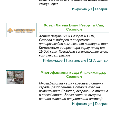
възможност за изживяване на незабравими
емоции през
Информация
Галерия
Хотел Лагуна Бийч Резорт и Спа,
Созопол
Хотел Лагуна Бийч Резорт и СПА,
Созопол е модерен и съвременен
четиризвезден комплекс от затворен тип.
Комплексът се простира върху площ от
15 000 кв.м. Изградени са множество алеи,
комплексът разпол
Информация
Настаняване
СПА център
Многофамилна къща Анаксимандър,
Созопол
Многафамилна къща - красива и стилна
сграда, разположена в стария град на
романтичния Созопол, очароващ с тишина
и спокойствие. Всеки гост на къщата
остава очарован от уютната атмосф
Информация
Галерия