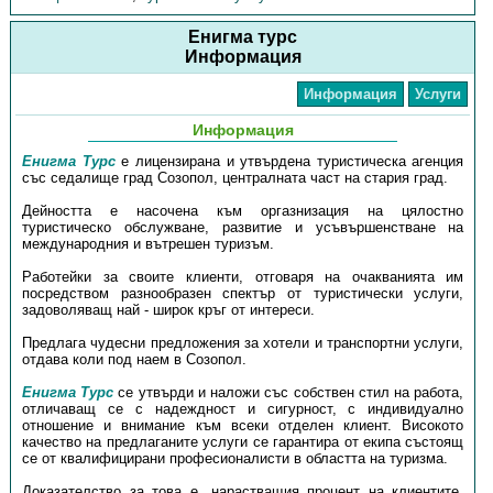
Енигма турс
Информация
Информация
Услуги
Информация
Енигма Турс
е лицензирана и утвърдена туристическа агенция
със седалище град Созопол, централната част на стария град.
Дейността е насочена към оргазнизация на цялостно
туристическо обслужване, развитие и усъвършенстване на
международния и вътрешен туризъм.
Работейки за своите клиенти, отговаря на очакванията им
посредством разнообразен спектър от туристически услуги,
задоволяващ най - широк кръг от интереси.
Предлага чудесни предложения за хотели и транспортни услуги,
отдава коли под наем в Созопол.
Енигма Турс
се утвърди и наложи със собствен стил на работа,
отличаващ се с надеждност и сигурност, с индивидуално
отношение и внимание към всеки отделен клиент. Високото
качество на предлаганите услуги се гарантира от екипа състоящ
се от квалифицирани професионалисти в областта на туризма.
Доказателство за това е, нарастващия процент на клиентите,