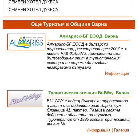
СЕМЕЕН ХОТЕЛ ДУКЕСА
СЕМЕЕН ХОТЕЛ ДУКЕСА
Още Туризъм в Община Варна
Алмарисс-БГ ЕООД, Варна
Алмарисс-БГ ЕООД е български
туроператор, регистриран през 2007 г. с
лиценз РКК-01-05872. Компанията има
дългогодишен опит в туристическия
сектор и се стреми да създава
незабравими пътувани
Информация
Туристическа агенция BulWay, Варна
BULWAY е водещ български туроператор
и агент със седалище град Варна, бул.
Сливница 41, партер. Развива своята
дейност в областта на туризма.
Туроператор от 1995 година, притежаващ
лиценз №
Информация
Галерия