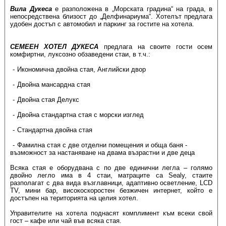
Вила Дукеса
е разположена в „Морската градина“ на града, в
непосредствена близост до „Делфинариума“. Хотелът предлага
удобен достъп с автомобил и паркинг за гостите на хотела.
СЕМЕЕН ХОТЕЛ ДУКЕСА
предлага на своите гости осем
комфиртни, луксозно обзаведени стаи, в т.ч.:
Икономична двойна стая, Английски двор
Двойна мансардна стая
Двойна стая Делукс
Двойна стандартна стая с морски изглед
Стандартна двойна стая
Фамилна стая с две отделни помещения и обща баня -
възможност за настаняване на двама възрастни и две деца
Всяка стая е оборудвана с по две единични легла – голямо
двойно легло има в 4 стаи, матраците са Sealy, стаите
разполагат с два вида възглавници, адаптивно осветление, LCD
TV, мини бар, високоскоростен безжичен интернет, който е
достъпен на територията на целия хотел.
Управителите на хотела поднасят комплимент към всеки свой
гост – кафе или чай във всяка стая.