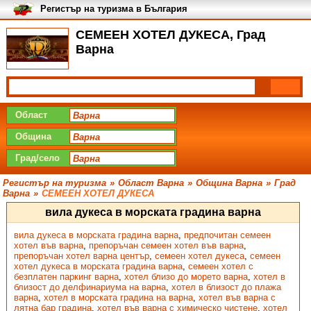
Регистър на туризма в България
СЕМЕЕН ХОТЕЛ ДУКЕСА, Град
Варна
Област
Община
Град/село
Регистър на туризма
»
Област Варна
»
Община Варна
»
Град
Варна
»
СЕМЕЕН ХОТЕЛ ДУКЕСА
вила дукеса в морската градина варна
вила дукеса в морската градина варна
,
предпочитан семеен
хотел във варна
,
препоръчан семеен хотел във варна
,
препоръчан хотел варна център
,
семеен хотел дукеса
,
семеен
хотел дукеса в морската градина варна
,
семеен хотел с
безплатен паркинг варна
,
хотел близо до морето варна
,
хотел в
близост до делфинариума на варна
,
хотел в близост до плажа
варна
,
хотел в морската градина на варна
,
хотел във варна с
лятна бар градина
,
хотел във варна с химическо чистене
,
хотел