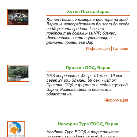
Хотел Плаза, Варна
Хотел Плаза се намира в центъра на град
Варна, в непосредствена близост до входа
на Морската градина. Плаза е
предпочитан домакин за VIP, бизнес,
фестивални гости и участници в
различни прояви във Вар
Информация
Галерия
Пристан ООД, Варна
GPS координати: 43 гр., 01 мин., 19 сек.-
север 27 гр., 52 мин., 59 сек. - изток.
Пристан ООД е фирма със седалище град
Варна. Развива своята дейност в
областта на
Информация
Неофрон Турс ЕООД, Варна
Неофрон Турс ЕООД е туристическа
агенция със седалище град Варна, ул.