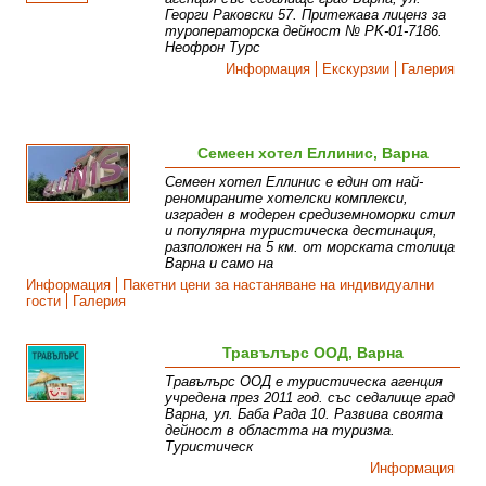
Георги Раковски 57. Притежава лиценз за
туроператорска дейност № PK-01-7186.
Неофрон Турс
Информация
Екскурзии
Галерия
Семеен хотел Еллинис, Варна
Семеен хотел Еллинис е един от най-
реномираните хотелски комплекси,
изграден в модерен средиземноморки стил
и популярна туристическа дестинация,
разположен на 5 км. от морската столица
Варна и само на
Информация
Пакетни цени за настаняване на индивидуални
гости
Галерия
Травълърс ООД, Варна
Травълърс ООД е туристическа агенция
учредена през 2011 год. със седалище град
Варна, ул. Баба Рада 10. Развива своята
дейност в областта на туризма.
Туристическ
Информация