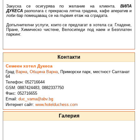
Закуска се осигурява по желание на клиента.
ВИЛА
ДУКЕСА
разполага с прекрасна лятна градина, кафе аператив и
лоби бар помещаващ се на първия етаж на сградата.
Допълнителни услуги, които се предлагат в хотела са: Гладене,
Пране, Химическо чистене, Велосипеди под наем и Безплатен
паркинг.
Контакти
Семеен хотел Дукеса
Град
Варна
,
Община Варна
,
Приморски парк, местност Салтанат
64
Телефон:
052716644
GSM:
0887424483, 0882337750
Факс:
052716655
Email:
duc_varna@abv.bg
Интернет сайт:
www.hotelduchess.com
Галерия