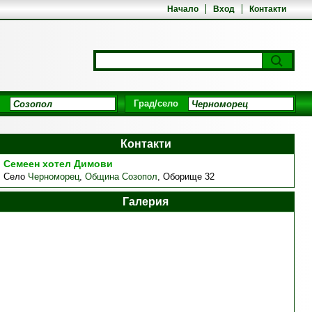
Начало
Вход
Контакти
Град/село
Контакти
Семеен хотел Димови
Село
Черноморец
,
Община Созопол
,
Оборище 32
Галерия