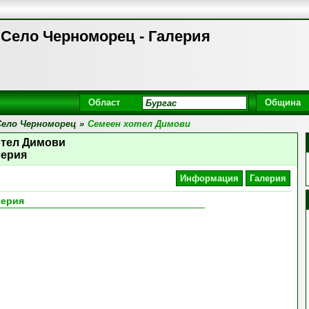
 Село Черноморец - Галерия
Област
Община
Село Черноморец
»
Семеен хотел Димови
отел Димови
лерия
Информация
Галерия
лерия