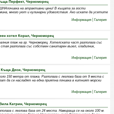
ъща Перфект, Черноморец
НАпочивка на атрактивни цени! В къщата за гости
мина, много уют и кулинарни удоволствия. Ако искате да усетите
Информация
Галерия
еен хотел Корал, Черноморец
алния плаж на гр. Черноморец. Хотелската част разполага със
 стая разполага със собствен санитарен възел, хладилник,
Информация
Галерия
Къща Деси, Черноморец
оло 150 метра от плажа. Разполага с леглова база от 9 места с
ат да се насладят на една приятна почивка в китният морски
Информация
Галерия
Вила Катрин, Черноморец
олага с леглова база от 24 места. Намираща се на около 100 м.