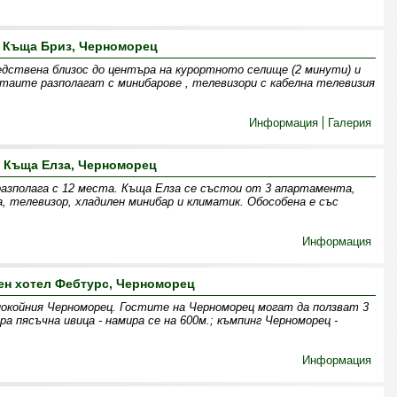
Къща Бриз, Черноморец
едствена близос до центъра на курортното селище (2 минути) и
таите разполагат с минибарове , телевизори с кабелна телевизия
Информация
Галерия
Къща Елза, Черноморец
разполага с 12 места. Къща Елза се състои от 3 апартамента,
, телевизор, хладилен минибар и климатик. Обособена е със
Информация
ен хотел Фебтурс, Черноморец
окойния Черноморец. Гостите на Черноморец могат да ползват 3
а пясъчна ивица - намира се на 600м.; къмпинг Черноморец -
Информация