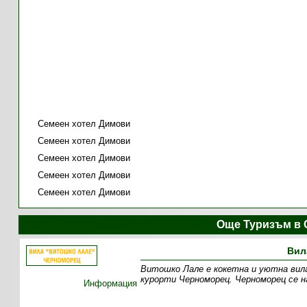
Семеен хотел Димови
Семеен хотел Димови
Семеен хотел Димови
Семеен хотел Димови
Семеен хотел Димови
Още Туризъм в 
Вил
Витошко Лале е кокетна и уютна вила
курорти Черноморец. Черноморец се на
Информация