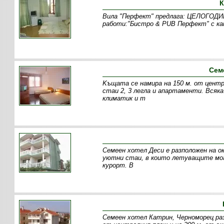
К
Вила "Перфект" предлага: ЦЕЛОГОДИШ
работи:"Бистро & PUB Перфект" с ка
Сем
Kъщата се намира на 150 м. от центр
стаи 2, 3 легла и апартаменти. Всяка
климатик и т
Семеен хотел Деси е разположен на ок
уютни стаи, в които летуващите мог
курорт. В
Семеен хотел Катрин, Черноморец разп