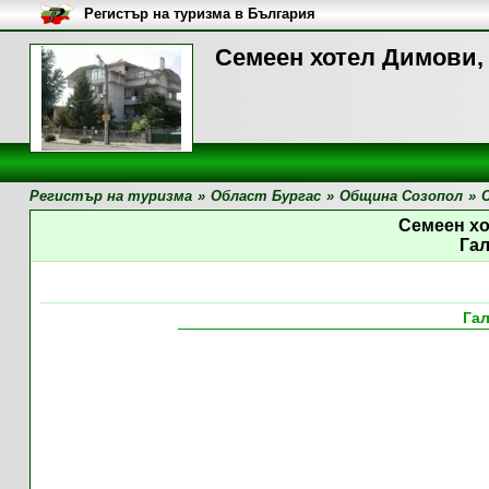
Регистър на туризма в България
Семеен хотел Димови,
Регистър на туризма
»
Област Бургас
»
Община Созопол
»
Семеен х
Га
Га