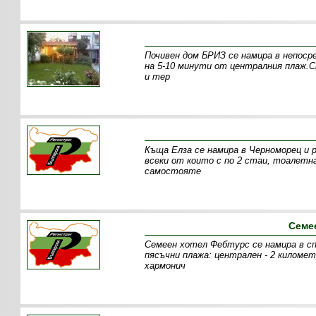
Почивен дом БРИЗ се намира в непоср
на 5-10 минути от централния плаж.С
и тер
Къща Елза се намира в Черноморец и 
всеки от които с по 2 стаи, тоалетна
самостояте
Семе
Семеен хотел Фебтурс се намира в сп
пясъчни плажа: централен - 2 километр
хармонич