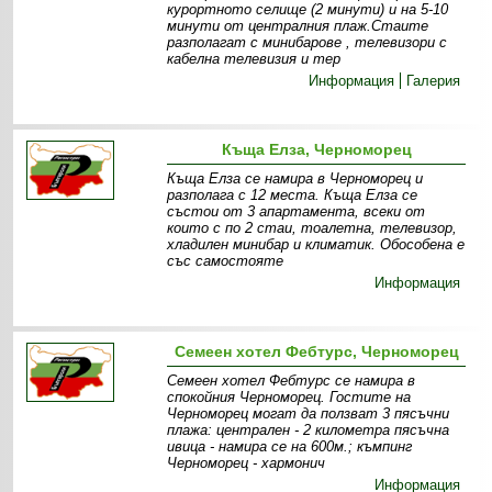
курортното селище (2 минути) и на 5-10
минути от централния плаж.Стаите
разполагат с минибарове , телевизори с
кабелна телевизия и тер
Информация
Галерия
Къща Елза, Черноморец
Къща Елза се намира в Черноморец и
разполага с 12 места. Къща Елза се
състои от 3 апартамента, всеки от
които с по 2 стаи, тоалетна, телевизор,
хладилен минибар и климатик. Обособена е
със самостояте
Информация
Семеен хотел Фебтурс, Черноморец
Семеен хотел Фебтурс се намира в
спокойния Черноморец. Гостите на
Черноморец могат да ползват 3 пясъчни
плажа: централен - 2 километра пясъчна
ивица - намира се на 600м.; къмпинг
Черноморец - хармонич
Информация