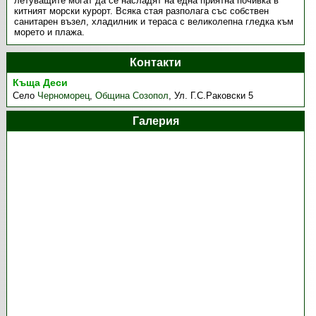
летуващите могат да се насладят на една приятна почивка в
китният морски курорт. Всяка стая разполага със собствен
санитарен възел, хладилник и тераса с великолепна гледка към
морето и плажа.
Контакти
Къща Деси
Село
Черноморец
,
Община Созопол
,
Ул. Г.С.Раковски 5
Галерия