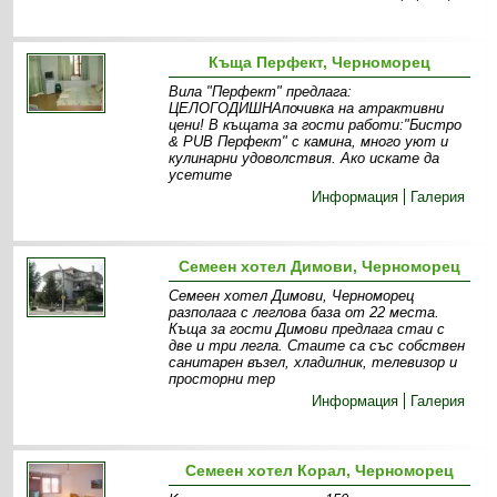
Къща Перфект, Черноморец
Вила "Перфект" предлага:
ЦЕЛОГОДИШНАпочивка на атрактивни
цени! В къщата за гости работи:"Бистро
& PUB Перфект" с камина, много уют и
кулинарни удоволствия. Ако искате да
усетите
Информация
Галерия
Семеен хотел Димови, Черноморец
Семеен хотел Димови, Черноморец
разполага с леглова база от 22 места.
Къща за гости Димови предлага стаи с
две и три легла. Стаите са със собствен
санитарен възел, хладилник, телевизор и
просторни тер
Информация
Галерия
Семеен хотел Корал, Черноморец