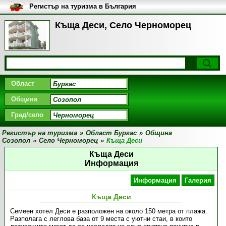
Регистър на туризма в България
Къща Деси, Село Черноморец
Област
Община
Град/село
Регистър на туризма
»
Област Бургас
»
Община
Созопол
»
Село Черноморец
»
Къща Деси
Къща Деси
Информация
Информация
Галерия
Къща Деси
Семеен хотел Деси е разположен на около 150 метра от плажа.
Разполага с леглова база от 9 места с уютни стаи, в които