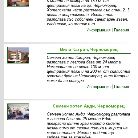
Kъщата се намира на 150 м. от
централния плаж на гр. Черноморец.
Хотелската част разполага със стаи 2, 3
легла и апартаменти. Всяка стая
разполага със собствен санитарен възел,
хладилник, климатик и т
Информация
Галерия
Вила Катрин, Черноморец
Семеен хотел Катрин, Черноморец
разполага с леглова база от 24 места.
Намираща се на около 100 м. от
централния плаж и на 200 м. от скалистия
източен бряг на Черноморец, вила Катрин
може да ви осигури
Информация
Галерия
Семеен хотел Анди, Черноморец
Семеен хотел Анди, Черноморец разполага
с леглова база от 25 места.Едно
прекрасно кътче край морето,където
независимо от сезона,полъха и мириса на
море остават. Място, където ще
забравите за всекидне