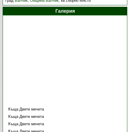
Град
Балчик
,
Община Балчик
,
кв.сборно Място
Галерия
Къща Двете мечета
Къща Двете мечета
Къща Двете мечета
Къща Двете мечета