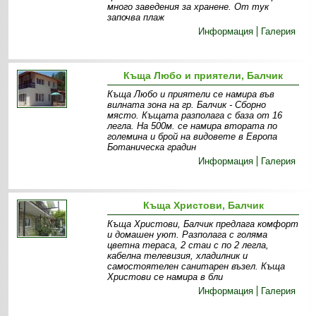
много заведения за хранене. От тук
започва плаж
Информация
Галерия
Къща Любо и приятели, Балчик
Къща Любо и приятели се намира във
вилната зона на гр. Балчик - Сборно
място. Къщата разполага с база от 16
легла. На 500м. се намира втората по
големина и брой на видовете в Европа
Ботаническа градин
Информация
Галерия
Къща Христови, Балчик
Къща Христови, Балчик предлага комфорт
и домашен уют. Разполага с голяма
цветна тераса, 2 стаи с по 2 легла,
кабелна телевизия, хладилник и
самостоятелен санитарен възел. Къща
Христови се намира в бли
Информация
Галерия