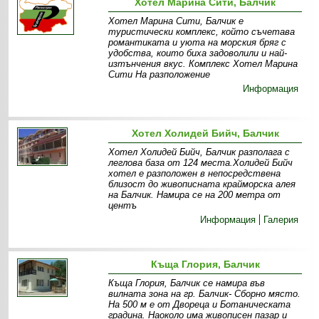
Хотел Марина Сити, Балчик
Хотел Марина Сити, Балчик е
туристически комплекс, който съчетава
романтиката и уюта на морския бряг с
удобства, които биха задоволили и най-
изтънчения вкус. Комплекс Хотел Марина
Сити На разположение
Информация
Хотел Холидей Бийч, Балчик
Хотел Холидей Бийч, Балчик разполага с
леглова база от 124 места.Холидей Бийч
хотел е разположен в непосредствена
близост до живописната крайморска алея
на Балчик. Намира се на 200 метра от
центъ
Информация
Галерия
Къща Глория, Балчик
Къща Глория, Балчик се намира във
вилната зона на гр. Балчик- Сборно място.
На 500 м е от Двореца и Ботаническата
градина. Наоколо има живописен пазар и