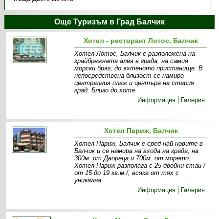
Още Туризъм в Град Балчик
Хотел - ресторант Лотос, Балчик
Хотел Лотос, Балчик е разположена на
крайбрежната алея в града, на самия
морски бряг, до яхтеното пристанище. В
непосредствена близост се намира
централния плаж и центъра на стария
град. Близо до хоте
Информация
Галерия
Хотел Париж, Балчик
Хотел Париж, Балчик е сред най-новите в
Балчик и се намира на входа на града, на
300м. от Двореца и 700м. от морето.
Хотел Париж разполага с 25 двойни стаи /
от 15 до 19 кв.м./, всяка от тях с
уникална
Информация
Галерия