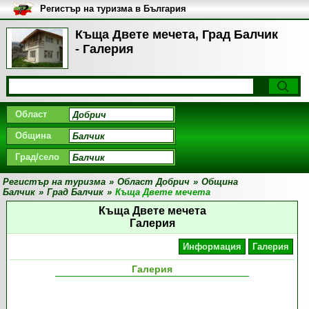
Регистър на туризма в България
Къща Двете мечета, Град Балчик
- Галерия
Област
Община
Град/село
Регистър на туризма
»
Област Добрич
»
Община
Балчик
»
Град Балчик
»
Къща Двете мечета
Къща Двете мечета
Галерия
Информация
Галерия
Галерия