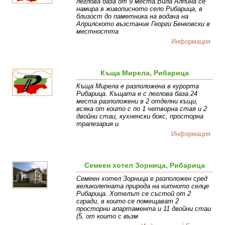
леглова база от 9 места.Вила Алпина се
намира в живописното село Рибарица, в
близост до паметника на водача на
Априлското възстание Георги Бенковски в
местността
Информация
Къща Мирела, Рибарица
Къща Мирела е разположена в курорта
Рибарица. Къщата е с леглова база 24
места разположени в 2 отделни къщи,
всяка от които с по 1 четворна стая и 2
двойни стаи, кухненски бокс, просторна
трапезария и
Информация
Семеен хотел Зорница, Рибарица
Семеен хотел Зорница е разположен сред
великолепната природа на китното селце
Рибарица. Хотелът се състой от 2
сгради, в които се помещават 2
просторни апартамента и 11 двойни стаи
(5, от които с възм