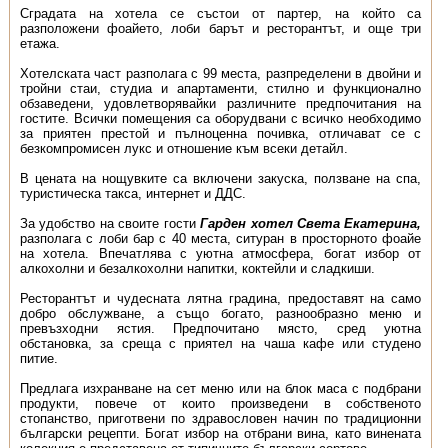
Сградата на хотела се състои от партер, на който са
разположени фоайето, лоби барът и ресторантът, и още три
етажа.
Хотелската част разполага с 99 места, разпределени в двойни и
тройни стаи, студиа и апартаменти, стилно и функционално
обзаведени, удовлетворявайки различните предпочитания на
гостите. Всички помещения са оборудвани с всичко необходимо
за приятен престой и пълноценна почивка, отличават се с
безкомпромисен лукс и отношение към всеки детайл.
В цената на нощувките са включени закуска, ползване на спа,
туристическа такса, интернет и ДДС.
За удобство на своите гости
Гарден хотел Света Екатерина,
разполага с лоби бар с 40 места, ситуран в просторното фоайе
на хотела. Впечатлява с уютна атмосфера, богат избор от
алкохолни и безалкохолни напитки, коктейли и сладкиши.
Ресторантът и чудесната лятна градина, предоставят на само
добро обслужване, а също богато, разнообразно меню и
превъзходни ястия. Предпочитано място, сред уютна
обстановка, за среща с приятел на чаша кафе или студено
питие.
Предлага изхранване на сет меню или на блок маса с подбрани
продукти, повече от които произведени в собственото
стопанство, приготвени по здравословен начин по традиционни
български рецепти. Богат избор на отбрани вина, като винената