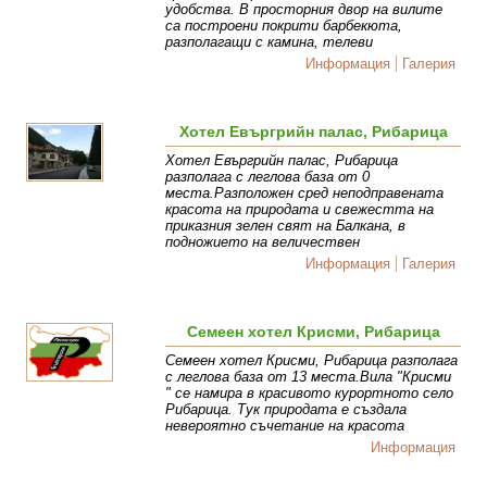
удобства. В просторния двор на вилите
са построени покрити барбекюта,
разполагащи с камина, телеви
Информация
Галерия
Хотел Евъргрийн палас, Рибарица
Хотел Евъргрийн палас, Рибарица
разполага с леглова база от 0
места.Разположен сред неподправената
красота на природата и свежестта на
приказния зелен свят на Балкана, в
подножието на величествен
Информация
Галерия
Семеен хотел Крисми, Рибарица
Семеен хотел Крисми, Рибарица разполага
с леглова база от 13 места.Вила "Крисми
" се намира в красивото курортното село
Рибарица. Тук природата е създала
невероятно съчетание на красота
Информация