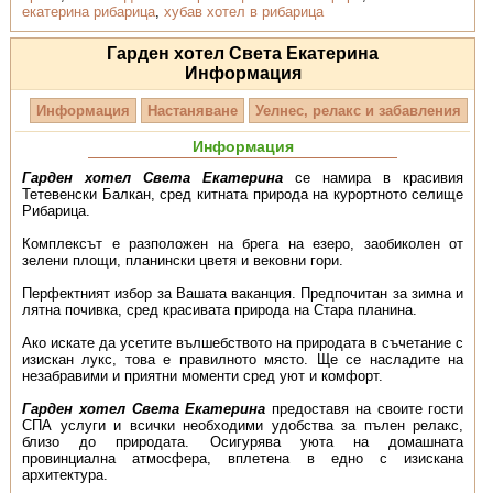
екатерина рибарица
,
хубав хотел в рибарица
Гарден хотел Света Екатерина
Информация
Информация
Настаняване
Уелнес, релакс и забавления
Информация
Гарден хотел Света Екатерина
се намира в красивия
Тетевенски Балкан, сред китната природа на курортното селище
Рибарица.
Комплексът е разположен на брега на езеро, заобиколен от
зелени площи, планински цветя и вековни гори.
Перфектният избор за Вашата ваканция. Предпочитан за зимна и
лятна почивка, сред красивата природа на Стара планина.
Ако искате да усетите вълшебството на природата в съчетание с
изискан лукс, това е правилното място. Ще се насладите на
незабравими и приятни моменти сред уют и комфорт.
Гарден хотел Света Екатерина
предоставя на своите гости
СПА услуги и всички необходими удобства за пълен релакс,
близо до природата. Осигурява уюта на домашната
провинциална атмосфера, вплетена в едно с изискана
архитектура.