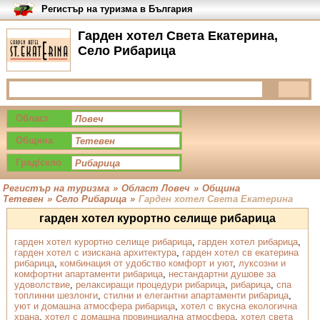
Регистър на туризма в България
Гарден хотел Света Екатерина,
Село Рибарица
Област
Община
Град/село
Регистър на туризма
»
Област Ловеч
»
Община
Тетевен
»
Село Рибарица
»
Гарден хотел Света Екатерина
гарден хотел курортно селище рибарица
гарден хотел курортно селище рибарица
,
гарден хотел рибарица
,
гарден хотел с изискана архитектура
,
гарден хотел св екатерина
рибарица
,
комбинация от удобство комфорт и уют
,
луксозни и
комфортни апартаменти рибарица
,
нестандартни душове за
удоволствие
,
релаксиращи процедури рибарица
,
рибарица
,
спа
топлинни шезлонги
,
стилни и елегантни апартаменти рибарица
,
уют и домашна атмосфера рибарица
,
хотел с вкусна екологична
храна
,
хотел с домашна провинциална атмосфера
,
хотел света