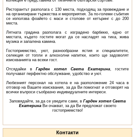
колекция е представена от типичните български сортове.
Ресторантът разполага с 130 места, подходящ за провеждане и
на организирани тържества и мероприятия. За по-големи събития
се използва фоайето с маси и столове от кетъринг с до 200
места.
Лятната градина разполага с изградено барбекю, едно от
местата, където гостите могат да се насладят на тиха, жива
музика и запалена камина.
Гостоприемство, уют, разнообразни ястия и специалитети,
селекция от топли и алкохолни напитки, които ще задоволят
изискванията на всеки гост.
Отсядайки в
Гарден хотел Света Екатерина
, гостите
получават перфектно обслужване, удобство и уют.
Любезният персонал на хотела е на разположение 24 часа в
отговор на Вашите изисквания, за да Ви помогнат и отговорят на
всички въпроси съобразно индивидуалните интереси.
Заповядайте, за да се уведите сами, в
Гарден хотел Света
Екатерина
Ви очакват, за да Ви предложат своето
гостоприемство!
Контакти