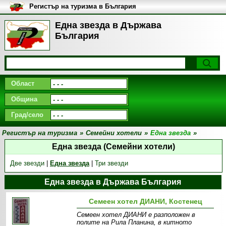
Регистър на туризма в България
Една звезда в Държава
България
Област
Община
Град/село
Регистър на туризма
»
Семейни хотели
»
Една звезда
»
Една звезда (Семейни хотели)
Две звезди
|
Една звезда
|
Три звезди
Една звезда в Държава България
Семеен хотел ДИАНИ, Костенец
Семеен хотел ДИАНИ е разположен в
полите на Рила Планина, в китното