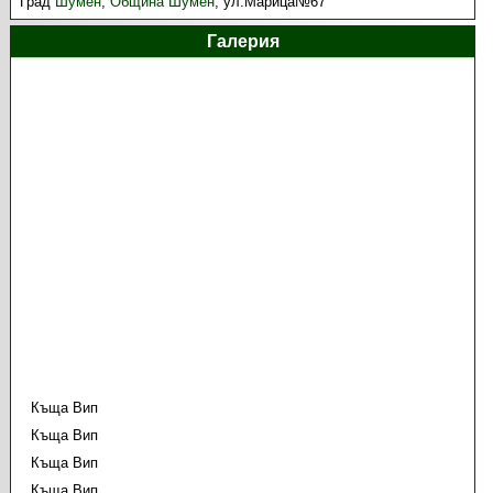
Град
Шумен
,
Община Шумен
,
ул.Марица№67
Галерия
Къща Вип
Къща Вип
Къща Вип
Къща Вип