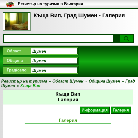
Регистър на туризма в България
Къща Вип, Град Шумен - Галерия
Област
Община
Град/село
Регистър на туризма
»
Област Шумен
»
Община Шумен
»
Град
Шумен
»
Къща Вип
Къща Вип
Галерия
Информация
Галерия
Галерия