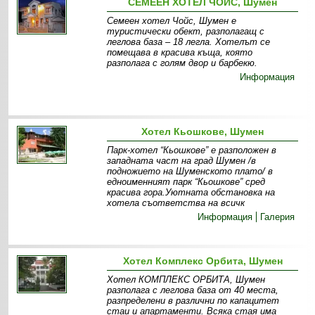
СЕМЕЕН ХОТЕЛ ЧОЙС, Шумен
Семеен хотел Чойс, Шумен е
туристически обект, разполагащ с
леглова база – 18 легла. Хотелът се
помещава в красива къща, която
разполага с голям двор и барбекю.
Информация
Хотел Кьошкове, Шумен
Парк-хотел “Кьошкове” е разположен в
западната част на град Шумен /в
подножието на Шуменското плато/ в
едноименният парк “Кьошкове” сред
красива гора.Уютната обстановка на
хотела съответства на всичк
Информация
Галерия
Хотел Комплекс Орбита, Шумен
Хотел КОМПЛЕКС ОРБИТА, Шумен
разполага с леглова база от 40 места,
разпределени в различни по капацитет
стаи и апартаменти. Всяка стая има