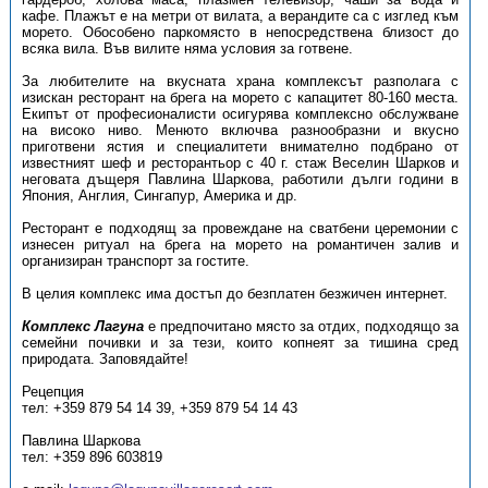
кафе. Плажът е на метри от вилата, а верандите са с изглед към
морето. Обособено паркомясто в непосредствена близост до
всяка вила. Във вилите няма условия за готвене.
За любителите на вкусната храна комплексът разполага с
изискан ресторант на брега на морето с капацитет 80-160 места.
Екипът от професионалисти осигурява комплексно обслужване
на високо ниво. Менюто включва разнообразни и вкусно
приготвени ястия и специалитети внимателно подбрано от
известният шеф и ресторантьор с 40 г. стаж Веселин Шарков и
неговата дъщеря Павлина Шаркова, работили дълги години в
Япония, Англия, Сингапур, Америка и др.
Ресторант е подходящ за провеждане на сватбени церемонии с
изнесен ритуал на брега на морето на романтичен залив и
организиран транспорт за гостите.
В целия комплекс има достъп до безплатен безжичен интернет.
Комплекс Лагуна
е предпочитано място за отдих, подходящо за
семейни почивки и за тези, които копнеят за тишина сред
природата. Заповядайте!
Рецепция
тел: +359 879 54 14 39, +359 879 54 14 43
Павлина Шаркова
тел: +359 896 603819