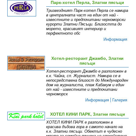
Парк-хотел Перла, Златни пясъци
Тризвездният Парк-хотел Перла се намира
в централната част на един от най -
известните и предпочитани черноморски
курорти Златни Пясъци. Близостта до
морето, красивият интериор и
перфектното обс
Информация
Хотел-ресторант Джамбо, Златни
пясъци
Хотел-ресторант Джамбо е разположен в
к.к. Чайка, сп. Журналист. Намира се в
непосредствена близост до Международен
дом на журналиста, плаж Кабакум и един
от най - известните и предпочитани
черноморск
Информация
Галерия
ХОТЕЛ КИНИ ПАРК, Златни пясъци
ХОТЕЛ КИНИ ПАРК е разположен в
красива дъбова гора в самото начало на
к.к. Златни пясъци. Обектът е чудесно
място за семейна почивка на спокойствие