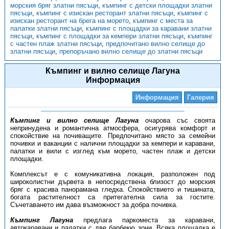
морския бряг златни пясъци
,
къмпинг с детски площадки златни
пясъци
,
къмпинг с изискан ресторант златни пясъци
,
къмпинг с
изискан ресторант на брега на морето
,
къмпинг с места за
палатки златни пясъци
,
къмпинг с площадки за каравани златни
пясъци
,
къмпинг с площадки за кемпери златни пясъци
,
къмпинг
с частен плаж златни пясъци
,
предпочитано вилно селище до
златни пясъци
,
препоръчано вилно селище до златни пясъци
Къмпинг и вилно селище Лагуна
Информация
Информация
Галерия
Къмпинг и вилно селище Лагуна
очарова със своята
непринудена и романтична атмосфера, осигурява комфорт и
спокойствие на почиващите. Предпочитано място за семейни
почивки и ваканции с налични площадки за кемпери и каравани,
палатки и вили с изглед към морето, частен плаж и детски
площадки.
Комплексът е с комуникативна локация, разположен под
широколистни дървета в непосредствена близост до морския
бряг с красива панорамана гледка. Спокойствието и тишината,
богата растителност са притегателна сила за гостите.
Съчетаването им дава възможност за добра почивка.
Къмпинг Лагуна
предлага паркоместа за каравани,
автокаравани и палатки с две барбекю зони. Всяка площадка е