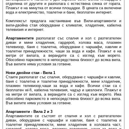
отделена от другите и разполага с естествена сянка от гората.
Плажът е на минутка от всички площадки. В цената са включени
вода и електричество, тоалетни и бани, безплатен интернет.
Комплексът предлага настаняване във Вили-апартаменти и
вили-двойна стая оборудвани с климатик, хладилник, кабелна
телевизия и интернет.
Апартаментите
разполагат със спалня и хол с разтегателен
диван и мини хладилник, гардероб, холова маса, плазмен
телевизор, баня с тоалетна, оборудвани с чаршафи, хавлии и
тоалетни принадлежности, чаши за вода и кафе. Плажът е на
метри от вилата, а верандите са с изглед към морето.
Обособено паркомясто в непосредствена близост до всяка вила.
Във вилите няма условия за готвене.
Нови двойни стаи - Вила 1
Стаите разполагат със спалня, оборудване с чаршафи и хавлии,
баня с тоалетна и тоалетни принадлежности, мини хладилник,
плазмен телевизор,чаши за вода и кафе. Всички стаи са с
безплатен wi-fi, кабелна телевизия, чадър и шезлонги. Плажът е
на метри от вилата, а верандите са с изглед към морето. Има
обособено паркомясто в непосредствена близост до всяка вила.
Във вилите няма условия за готвене.
Апартаменти - Вила 2 и 3
Апартаментите се състоят от спалня и хол с разтегателен
диван, оборудване с чаршафи и хавлии, баня с тоалетна и
тоалетни принадлежности, мини хладилник в холовата част,
гардероб, холова маса, плазмен телевизор, чаши за вода и