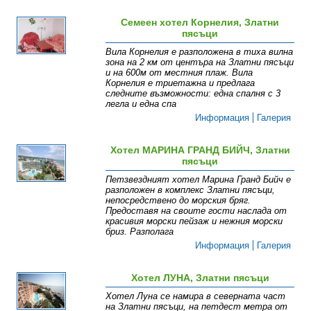
Семеен хотел Корнелия, Златни
пясъци
Вила Корнелия е разположена в тиха вилна
зона на 2 км от центъра на Златни пясъци
и на 600м от местния плаж. Вила
Корнелия е триетажна и предлага
следните възможности: една спалня с 3
легла и една спа
Информация
Галерия
Хотел МАРИНА ГРАНД БИЙЧ, Златни
пясъци
Петзвездният хотел Марина Гранд Бийч е
разположен в комплекс Златни пясъци,
непосредствено до морския бряг.
Предоставя на своите гости наслада от
красивия морски пейзаж и нежния морски
бриз. Разполага
Информация
Галерия
Хотел ЛУНА, Златни пясъци
Хотел Луна се намира в северната част
на Златни пясъци, на петдест метра от