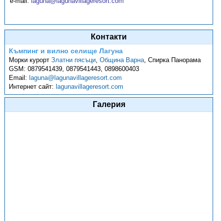
e-mail:
laguna@lagunavillageresort.com
Контакти
Къмпинг и вилно селище Лагуна
Морки курорт
Златни пясъци
,
Община Варна
,
Спирка Панорама
GSM:
0879541439, 0879541443, 0898600403
Email:
laguna@lagunavillageresort.com
Интернет сайт:
lagunavillageresort.com
Галерия