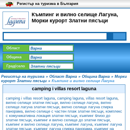
Регистър на туризма в България
Къмпинг и вилно селище Лагуна,
Морки курорт Златни пясъци
Област
Община
Град/село
Регистър на туризма
»
Област Варна
»
Община Варна
»
Морки
курорт Златни пясъци
»
Къмпинг и вилно селище Лагуна
camping i villas resort laguna
camping i villas resort laguna
,
camping laguna
,
villas resort laguna
,
вилно селище златни пясъци
,
вилно селище лагуна
,
вилно
селище лагуна златни пясъци
,
вилно селище лагуна спирка
панорама
,
вилно селище с частен плаж златни пясъци
,
комплекс
с комуникативна локация златни пясъци
,
къмпинг близо до
златни пясъци
,
къмпинг и вилно селище до златни пясъци
,
къмпинг и вилно селище лагуна
,
къмпинг лагуна
,
къмпинг лагуна
златни пясъци
,
къмпинг лагуна спирка панорама
,
къмпинг на