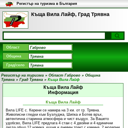
Регистър на туризма в България
Къща Вила Лайф, Град Трявна
Област
Община
Град/село
Регистър на туризма
»
Област Габрово
»
Община
Трявна
»
Град Трявна
»
Къща Вила Лайф
Къща Вила Лайф
Информация
Къща Вила Лайф
Вила LIFE с. Керени се намира на 3 км. от гр. Трявна.
Живописни гледки към Бузлуджа, Шипка и Ботев връх,
автентична старинна атмосфера и чист въздух. За Вашето
удобсво, Вила LIFE предлага 4 стаи с 4 двойни и 4 единични
легла общо 12 човека, кухня и дневен тракт с камина, 2 модерни