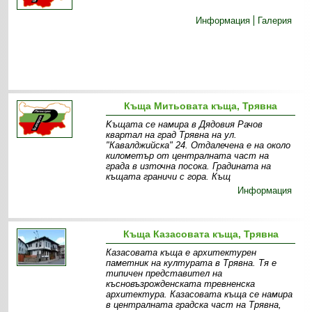
Информация
Галерия
Къща Митьовата къща, Трявна
Kъщата се намира в Дядовия Рачов
квартал на град Трявна на ул.
"Кавалджийска" 24. Отдалечена е на около
километър от централната част на
града в източна посока. Градината на
къщата граничи с гора. Къщ
Информация
Къща Казасовата къща, Трявна
Казасовата къща е архитектурен
паметник на културата в Трявна. Тя е
типичен представител на
късновъзрожденската тревненска
архитектура. Казасовата къща се намира
в централната градска част на Трявна,