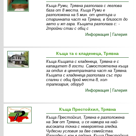
Къща Руми, Трявна разполага с леглова
база от 8 места. Къща Руми е
разположена на 5 мин. от центъра и
старинната част на Трявна, в близост до
авто и жп гара. Къщата разполага с: -
2тройни стаи с общ с
Информация
Галерия
Къща та с кладенеца, Трявна
Къща Къщата с кладенеца, Трявна е с
капацитет 8 гости. Самостоятелна къща
за отдих в ценнтралната част на Трявна.
Къщата с кладенеца разполага със три
спални с общ брой места 8, хол-
трапезария, оборуд
Информация
Галерия
Къща Престойхил, Трявна
Къща Престойхил, Трявна е разположена
на 3км от Трявна, и се намира на най-
високата точка с невероятна гледка.
Чудесни условия за две семейства.
Разходки с кон в района. Къща Престойхил