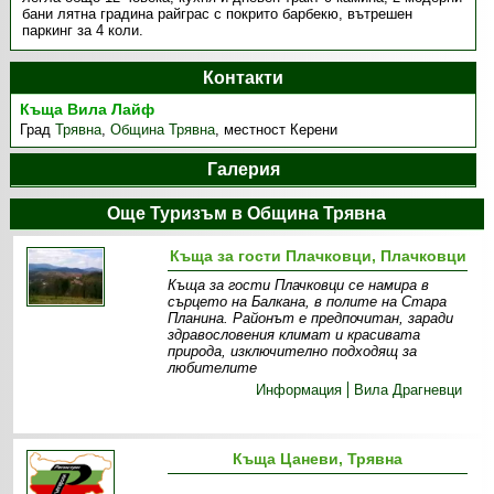
бани лятна градина райграс с покрито барбекю, вътрешен
паркинг за 4 коли.
Контакти
Къща Вила Лайф
Град
Трявна
,
Община Трявна
,
местност Керени
Галерия
Още Туризъм в Община Трявна
Къща за гости Плачковци, Плачковци
Къща за гости Плачковци се намира в
сърцето на Балкана, в полите на Стара
Планина. Районът е предпочитан, заради
здравословения климат и красивата
природа, изключително подходящ за
любителите
Информация
Вила Драгневци
Къща Цаневи, Трявна