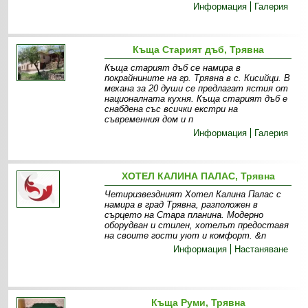
Информация
Галерия
Къща Старият дъб, Трявна
Къща старият дъб се намира в
покрайнините на гр. Трявна в с. Кисийци. В
механа за 20 души се предлагат ястия от
националната кухня. Къща старият дъб е
снабдена със всички екстри на
съвременния дом и п
Информация
Галерия
ХОТЕЛ КАЛИНА ПАЛАС, Трявна
Четиризвездният Хотел Калина Палас с
намира в град Трявна, разположен в
сърцето на Стара планина. Модерно
оборудван и стилен, хотелът предоставя
на своите гости уют и комфорт. &n
Информация
Настаняване
Къща Руми, Трявна