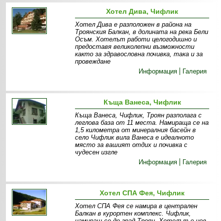
Хотел Дива, Чифлик
Хотел Дива е разположен в района на
Троянския Балкан, в долината на река Бели
Осъм. Хотелът работи целогодишно и
предоставя великолепни възможности
както за здравословна почивка, така и за
провеждане
Информация
Галерия
Къща Ванеса, Чифлик
Къща Ванеса, Чифлик, Троян разполага с
леглова база от 11 места. Намираща се на
1,5 километра от минералния басейн в
село Чифлик вила Ванеса е идеалното
място за вашият отдих и почивка с
чудесен изгле
Информация
Галерия
Хотел СПА Фея, Чифлик
Хотел СПА Фея се намира в централен
Балкан в курортен комплекс. Чифлик,
намиращ се до град Троян. Хотелът e нов