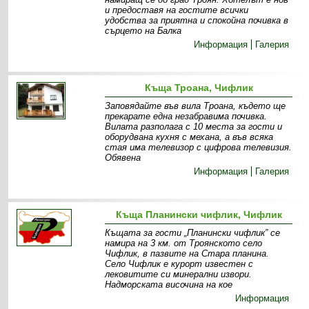
и предоставя на гостите всички
удобства за приятна и спокойна почивка в
сърцето на Балка
Информация
Галерия
Къща Троана, Чифлик
Заповядайте във вила Троана, където ще
прекарате една незабравима почивка.
Вилата разполага с 10 места за гости и
оборудвана кухня с механа, а във всяка
стая има телевизор с цифрова телевизия.
Обявена
Информация
Галерия
Къща Планински чифлик, Чифлик
Къщата за гости „Планински чифлик” се
намира на 3 км. от Троянското село
Чифлик, в пазвите на Стара планина.
Село Чифлик е курорт известен с
лековитите си минерални извори.
Надморската височина на кое
Информация