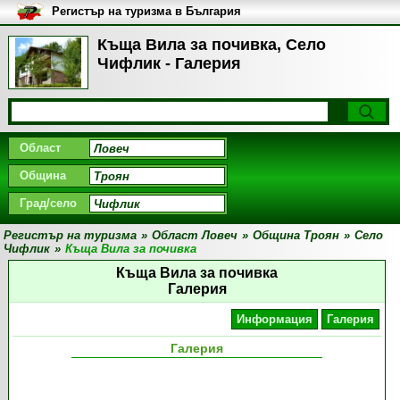
Регистър на туризма в България
Къща Вила за почивка, Село
Чифлик - Галерия
Област
Община
Град/село
Регистър на туризма
»
Област Ловеч
»
Община Троян
»
Село
Чифлик
»
Къща Вила за почивка
Къща Вила за почивка
Галерия
Информация
Галерия
Галерия