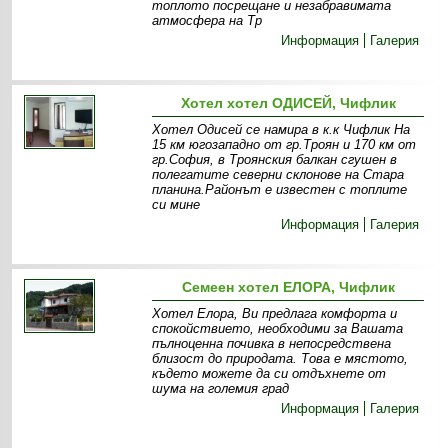
топлото посрещане и незабравимата
атмосфера на Тр
Информация
Галерия
Хотел хотел ОДИСЕЙ, Чифлик
Хотел Одисей се намира в к.к Чифлик На
15 км югозападно от гр.Троян и 170 км от
гр.София, в Троянския балкан сгушен в
полегатите северни склонове на Стара
планина.Районът е известен с топлите
си мине
Информация
Галерия
Семеен хотел ЕЛОРА, Чифлик
Хотел Елора, Ви предлага комфорта и
спокойствието, необходими за Вашата
пълноценна почивка в непосредствена
близост до природата. Това е мястото,
където можете да си отдъхнете от
шума на големия град
Информация
Галерия