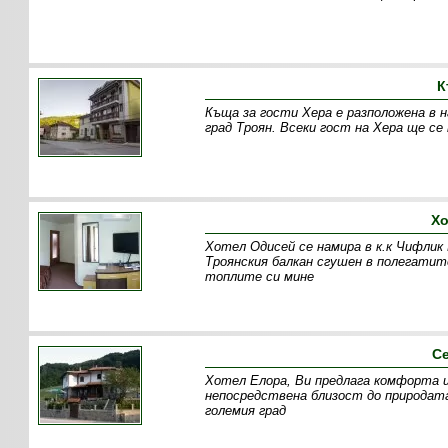
К
Къща за гости Хера е разположена в 
град Троян. Всеки гост на Хера ще с
Хо
Хотел Одисей се намира в к.к Чифлик 
Троянския балкан сгушен в полегатит
топлите си мине
С
Хотел Елора, Ви предлага комфорта и
непосредствена близост до природат
големия град