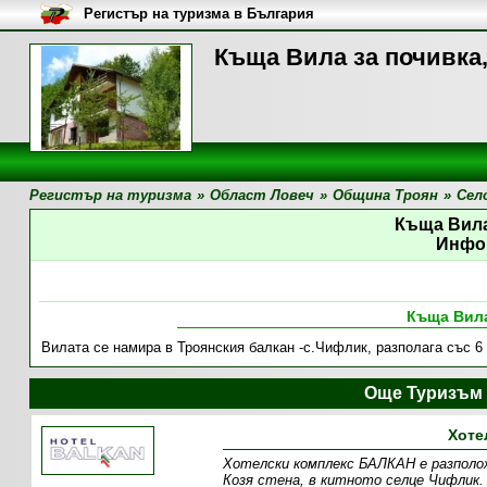
Регистър на туризма в България
Къща Вила за почивка
Регистър на туризма
»
Област Ловеч
»
Община Троян
»
Сел
Къща Вила
Инфо
Къща Вила
Вилата се намира в Троянския балкан -с.Чифлик, разполага със 6 
Още Туризъм 
Хоте
Хотелски комплекс БАЛКАН е разполож
Козя стена, в китното селце Чифлик.