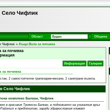
, Село Чифлик
Област
Община
о Чифлик
»
Къща Вила за почивка
 за почивка
рмация
Информация
Галерия
 за почивка
стаи, 2 самостоятелни трапезарии-механи, 2 санитрани възела.
в Село Чифлик
лски комплекс Балкан, Чифлик
ен в красивия Троянски Балкан, в подножието на уникалния връх
 Районът е предпочитан, заради здравословния климат