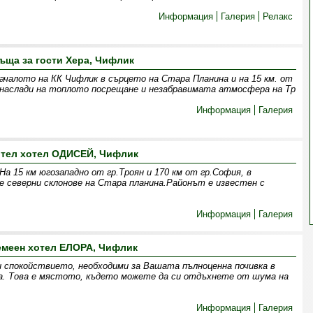
Информация
Галерия
Релакс
ъща за гости Хера, Чифлик
началото на КК Чифлик в сърцето на Стара Планина и на 15 км. от
е наслади на топлото посрещане и незабравимата атмосфера на Тр
Информация
Галерия
тел хотел ОДИСЕЙ, Чифлик
На 15 км югозападно от гр.Троян и 170 км от гр.София, в
е северни склонове на Стара планина.Районът е известен с
Информация
Галерия
емеен хотел ЕЛОРА, Чифлик
 спокойствието, необходими за Вашата пълноценна почивка в
а. Това е мястото, където можете да си отдъхнете от шума на
Информация
Галерия