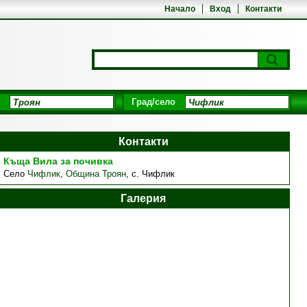
Начало
Вход
Контакти
Град/село
Контакти
Къща Вила за почивка
Село
Чифлик
,
Община Троян
,
с. Чифлик
Галерия