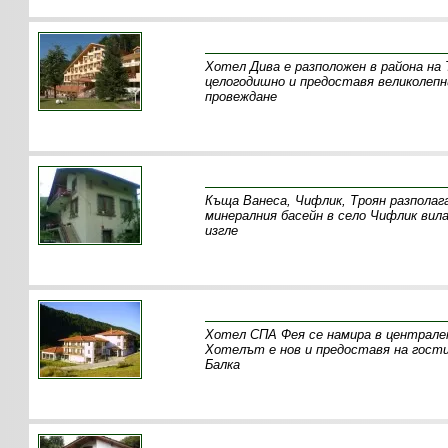
Хотел Дива е разположен в района на
целогодишно и предоставя великолепни
провеждане
Къща Ванеса, Чифлик, Троян разполага
минералния басейн в село Чифлик вил
изгле
Хотел СПА Фея се намира в централен
Хотелът e нов и предоставя на гости
Балка