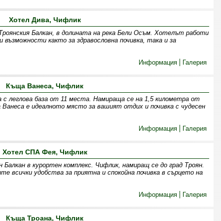
Хотел Дива, Чифлик
 Троянския Балкан, в долината на река Бели Осъм. Хотелът работи
 възможности както за здравословна почивка, така и за
Информация
Галерия
Къща Ванеса, Чифлик
 с леглова база от 11 места. Намираща се на 1,5 километра от
а Ванеса е идеалното място за вашият отдих и почивка с чудесен
Информация
Галерия
Хотел СПА Фея, Чифлик
 Балкан в курортен комплекс. Чифлик, намиращ се до град Троян.
те всички удобства за приятна и спокойна почивка в сърцето на
Информация
Галерия
Къща Троана, Чифлик