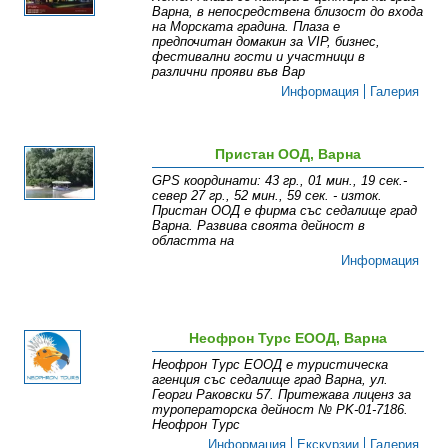
Варна, в непосредствена близост до входа
на Морската градина. Плаза е
предпочитан домакин за VIP, бизнес,
фестивални гости и участници в
различни прояви във Вар
Информация
Галерия
Пристан ООД, Варна
GPS координати: 43 гр., 01 мин., 19 сек.-
север 27 гр., 52 мин., 59 сек. - изток.
Пристан ООД е фирма със седалище град
Варна. Развива своята дейност в
областта на
Информация
Неофрон Турс ЕООД, Варна
Неофрон Турс ЕООД е туристическа
агенция със седалище град Варна, ул.
Георги Раковски 57. Притежава лиценз за
туроператорска дейност № PK-01-7186.
Неофрон Турс
Информация
Екскурзии
Галерия