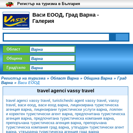
Регистър на туризма в България
Васи ЕООД, Град Варна -
Галерия
Област
Община
Град/село
Регистър на туризма
»
Област Варна
»
Община Варна
»
Град
Варна
»
Васи ЕООД
travel agenci vassy travel
travel agenci vassy travel
,
turisticheski agent vassy travel
,
vassy
travel
,
васи еоод
,
васи еоод варна
,
лицензирана туристическа
агенция варна
,
лицензирани туристически услуги варна
,
лоялен
и коректен туристически агент варна
,
предпочитана туристическа
агенция варна
,
предпочитана туристическа компания варна
,
препоръчана туристическа агенция варна
,
препоръчана
туристическа компания град варна
,
утвърден туристически агент
варна
,
утвърдена туристическа агенция град варна