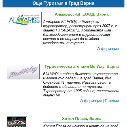
Още Туризъм в Град Варна
Алмарисс-БГ ЕООД, Варна
Алмарисс-БГ ЕООД е български
туроператор, регистриран през 2007 г. с
лиценз РКК-01-05872. Компанията има
дългогодишен опит в туристическия
сектор и се стреми да създава
незабравими пътувани
Информация
Туристическа агенция BulWay, Варна
BULWAY е водещ български туроператор
и агент със седалище град Варна, бул.
Сливница 41, партер. Развива своята
дейност в областта на туризма.
Туроператор от 1995 година, притежаващ
лиценз №
Информация
Галерия
Хотел Плаза, Варна
Хотел Плаза се намира в центъра на град