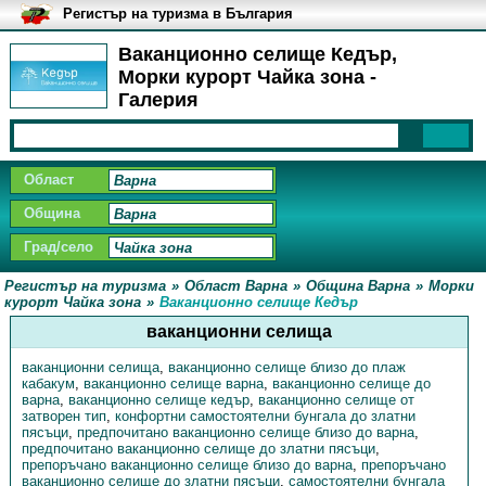
Регистър на туризма в България
Ваканционно селище Кедър,
Морки курорт Чайка зона -
Галерия
Област
Община
Град/село
Регистър на туризма
»
Област Варна
»
Община Варна
»
Морки
курорт Чайка зона
»
Ваканционно селище Кедър
ваканционни селища
ваканционни селища
,
ваканционно селище близо до плаж
кабакум
,
ваканционно селище варна
,
ваканционно селище до
варна
,
ваканционно селище кедър
,
ваканционно селище от
затворен тип
,
конфортни самостоятелни бунгала до златни
пясъци
,
предпочитано ваканционно селище близо до варна
,
предпочитано ваканционно селище до златни пясъци
,
препоръчано ваканционно селище близо до варна
,
препоръчано
ваканционно селище до златни пясъци
,
самостоятелни бунгала