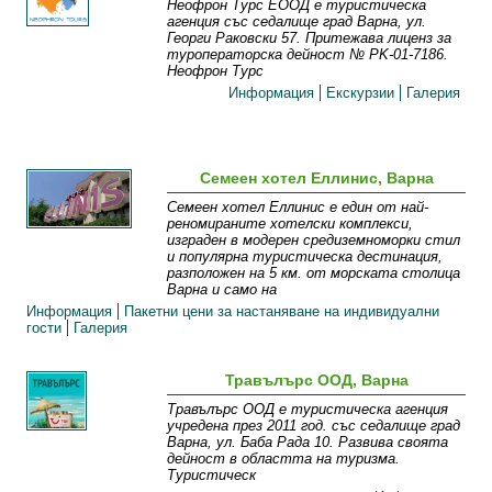
Неофрон Турс ЕООД е туристическа
агенция със седалище град Варна, ул.
Георги Раковски 57. Притежава лиценз за
туроператорска дейност № PK-01-7186.
Неофрон Турс
Информация
Екскурзии
Галерия
Семеен хотел Еллинис, Варна
Семеен хотел Еллинис е един от най-
реномираните хотелски комплекси,
изграден в модерен средиземноморки стил
и популярна туристическа дестинация,
разположен на 5 км. от морската столица
Варна и само на
Информация
Пакетни цени за настаняване на индивидуални
гости
Галерия
Травълърс ООД, Варна
Травълърс ООД е туристическа агенция
учредена през 2011 год. със седалище град
Варна, ул. Баба Рада 10. Развива своята
дейност в областта на туризма.
Туристическ