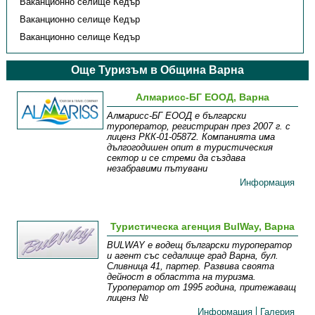
Ваканционно селище Кедър
Ваканционно селище Кедър
Ваканционно селище Кедър
Още Туризъм в Община Варна
Алмарисс-БГ ЕООД, Варна
Алмарисс-БГ ЕООД е български
туроператор, регистриран през 2007 г. с
лиценз РКК-01-05872. Компанията има
дългогодишен опит в туристическия
сектор и се стреми да създава
незабравими пътувани
Информация
Туристическа агенция BulWay, Варна
BULWAY е водещ български туроператор
и агент със седалище град Варна, бул.
Сливница 41, партер. Развива своята
дейност в областта на туризма.
Туроператор от 1995 година, притежаващ
лиценз №
Информация
Галерия