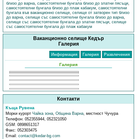
близо до варна
,
самостоятелни бунгала близо до златни пясъци
,
самостоятелни бунгала близо до плаж кабакум
,
самостоятелни
бунгала във ваканционно селище
,
селище от затворен тип близо
до варна
,
селище със самостоятелни бунгала близо до варна
,
селище със самостоятелни бунгала до златни пясъци
,
селище
със самостоятелни бунгала до плаж кабакум
Ваканционно селище Кедър
Галерия
Информация
Галерия
Развлечения
Галерия
Контакти
Къща Рувена
Морки курорт
Чайка зона
,
Община Варна
,
местност Чучура
Телефон:
052355944, 052321050
GSM:
0898651317
Факс:
052303475
Email:
contact@kedar-bg.com